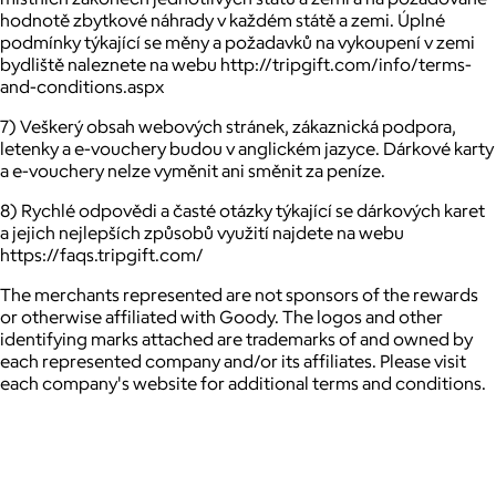
hodnotě zbytkové náhrady v každém státě a zemi. Úplné
podmínky týkající se měny a požadavků na vykoupení v zemi
bydliště naleznete na webu http://tripgift.com/info/terms-
and-conditions.aspx
7) Veškerý obsah webových stránek, zákaznická podpora,
letenky a e-vouchery budou v anglickém jazyce. Dárkové karty
a e-vouchery nelze vyměnit ani směnit za peníze.
8) Rychlé odpovědi a časté otázky týkající se dárkových karet
a jejich nejlepších způsobů využití najdete na webu
https://faqs.tripgift.com/
The merchants represented are not sponsors of the rewards
or otherwise affiliated with Goody. The logos and other
identifying marks attached are trademarks of and owned by
each represented company and/or its affiliates. Please visit
each company's website for additional terms and conditions.