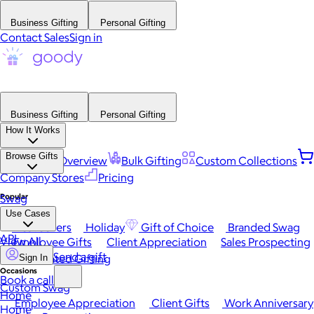
Business Gifting
Personal Gifting
Contact Sales
Sign in
Business Gifting
Personal Gifting
How It Works
Browse Gifts
Platform Overview
Bulk Gifting
Custom Collections
Company Stores
Pricing
Popular
Swag
Use Cases
Best Sellers
Holiday
Gift of Choice
Branded Swag
API
View All
Employee Gifts
Client Appreciation
Sales Prospecting
Send a gift
Automated Gifting
Sign In
Occasions
Book a call
Custom Swag
Home
Employee Appreciation
Client Gifts
Work Anniversary
Home