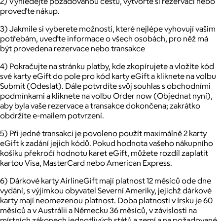
2) Vyhledejte požadovanou cestu, vytvořte si rezervaci nebo
proveďte nákup.
3) Jakmile si vyberete možnosti, které nejlépe vyhovují vašim
potřebám, uveďte informace o všech osobách, pro něž má
být provedena rezervace nebo transakce
4) Pokračujte na stránku platby, kde zkopírujete a vložíte kód
své karty eGift do pole pro kód karty eGift a kliknete na volbu
Submit (Odeslat). Dále potvrdíte svůj souhlas s obchodními
podmínkami a kliknete na volbu Order now (Objednat nyní),
aby byla vaše rezervace a transakce dokončena; zakrátko
obdržíte e-mailem potvrzení.
5) Při jedné transakci je povoleno použít maximálně 2 karty
eGift k zadání jejich kódů. Pokud hodnota vašeho nákupního
košíku překročí hodnotu karet eGift, můžete rozdíl zaplatit
kartou Visa, MasterCard nebo American Express.
6) Dárkové karty AirlineGift mají platnost 12 měsíců ode dne
vydání, s výjimkou obyvatel Severní Ameriky, jejichž dárkové
karty mají neomezenou platnost. Doba platnosti v Irsku je 60
měsíců a v Austrálii a Německu 36 měsíců, v závislosti na
místních zákonech jednotlivých států a zemí a na požadované