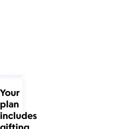
Your
plan
includes
gifting