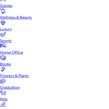
Games
Wellness & Beauty
Luxury
Sports
Home Office
Books
Flowers & Plants
Graduation
Pets