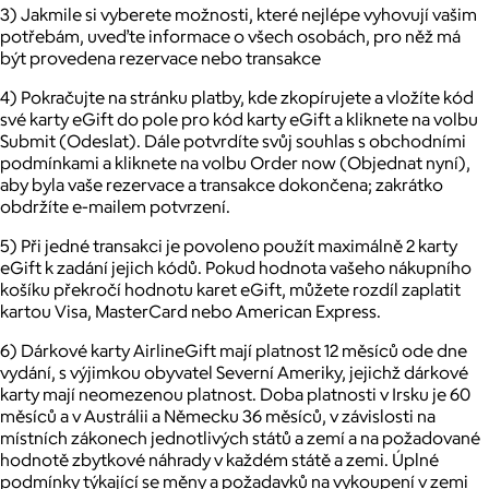
3) Jakmile si vyberete možnosti, které nejlépe vyhovují vašim
potřebám, uveďte informace o všech osobách, pro něž má
být provedena rezervace nebo transakce
4) Pokračujte na stránku platby, kde zkopírujete a vložíte kód
své karty eGift do pole pro kód karty eGift a kliknete na volbu
Submit (Odeslat). Dále potvrdíte svůj souhlas s obchodními
podmínkami a kliknete na volbu Order now (Objednat nyní),
aby byla vaše rezervace a transakce dokončena; zakrátko
obdržíte e-mailem potvrzení.
5) Při jedné transakci je povoleno použít maximálně 2 karty
eGift k zadání jejich kódů. Pokud hodnota vašeho nákupního
košíku překročí hodnotu karet eGift, můžete rozdíl zaplatit
kartou Visa, MasterCard nebo American Express.
6) Dárkové karty AirlineGift mají platnost 12 měsíců ode dne
vydání, s výjimkou obyvatel Severní Ameriky, jejichž dárkové
karty mají neomezenou platnost. Doba platnosti v Irsku je 60
měsíců a v Austrálii a Německu 36 měsíců, v závislosti na
místních zákonech jednotlivých států a zemí a na požadované
hodnotě zbytkové náhrady v každém státě a zemi. Úplné
podmínky týkající se měny a požadavků na vykoupení v zemi