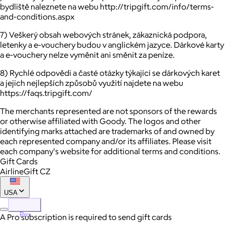
bydliště naleznete na webu http://tripgift.com/info/terms-
and-conditions.aspx
7) Veškerý obsah webových stránek, zákaznická podpora,
letenky a e-vouchery budou v anglickém jazyce. Dárkové karty
a e-vouchery nelze vyměnit ani směnit za peníze.
8) Rychlé odpovědi a časté otázky týkající se dárkových karet
a jejich nejlepších způsobů využití najdete na webu
https://faqs.tripgift.com/
The merchants represented are not sponsors of the rewards
or otherwise affiliated with Goody. The logos and other
identifying marks attached are trademarks of and owned by
each represented company and/or its affiliates. Please visit
each company's website for additional terms and conditions.
Gift Cards
AirlineGift CZ
USA
Pro
A Pro subscription is required to send gift cards