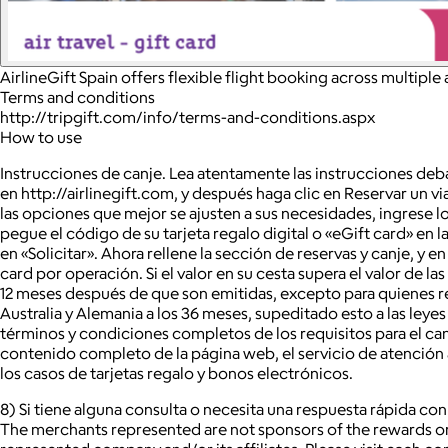
AirlineGift Spain offers flexible flight booking across multiple
Terms and conditions
http://tripgift.com/info/terms-and-conditions.aspx
How to use
Instrucciones de canje. Lea atentamente las instrucciones deba
en http://airlinegift.com, y después haga clic en Reservar un 
las opciones que mejor se ajusten a sus necesidades, ingrese lo
pegue el código de su tarjeta regalo digital o «eGift card» en l
en «Solicitar». Ahora rellene la sección de reservas y canje, 
card por operación. Si el valor en su cesta supera el valor de l
12 meses después de que son emitidas, excepto para quienes res
Australia y Alemania a los 36 meses, supeditado esto a las leyes
términos y condiciones completos de los requisitos para el can
contenido completo de la página web, el servicio de atención al
los casos de tarjetas regalo y bonos electrónicos.
8) Si tiene alguna consulta o necesita una respuesta rápida con
The merchants represented are not sponsors of the rewards or