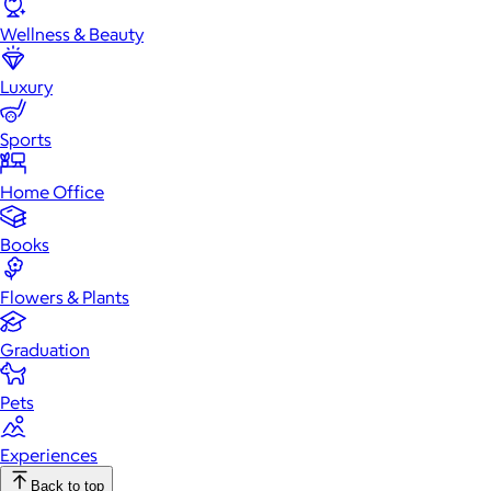
Wellness & Beauty
Luxury
Sports
Home Office
Books
Flowers & Plants
Graduation
Pets
Experiences
Back to top