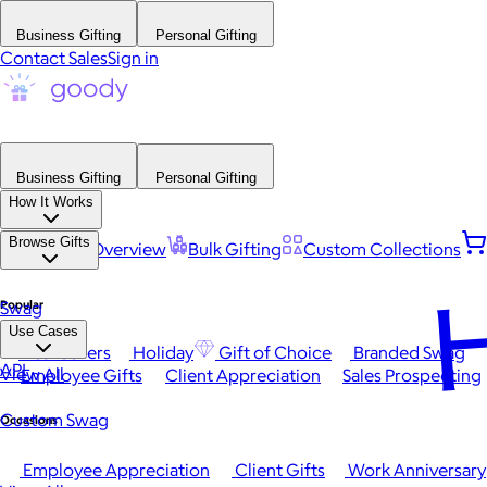
Business Gifting
Personal Gifting
Contact Sales
Sign in
Business Gifting
Personal Gifting
How It Works
Browse Gifts
Platform Overview
Bulk Gifting
Custom Collections
H
Popular
Swag
Use Cases
Best Sellers
Holiday
Gift of Choice
Branded Swag
API
View All
Employee Gifts
Client Appreciation
Sales Prospecting
Custom Swag
Occasions
Employee Appreciation
Client Gifts
Work Anniversary