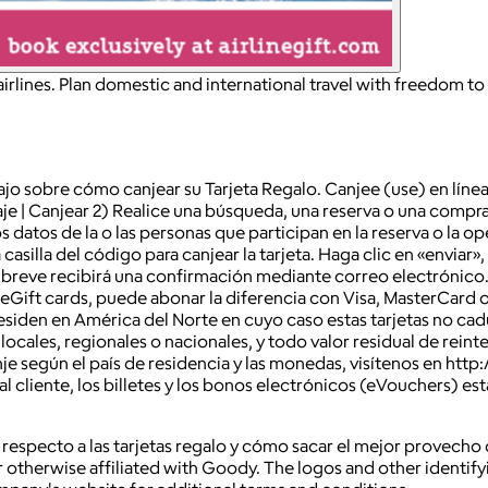
 airlines. Plan domestic and international travel with freedom to
jo sobre cómo canjear su Tarjeta Regalo. Canjee (use) en línea
viaje | Canjear 2) Realice una búsqueda, una reserva o una comp
s datos de la o las personas que participan en la reserva o la o
a casilla del código para canjear la tarjeta. Haga clic en «envi
y en breve recibirá una confirmación mediante correo electrónic
as eGift cards, puede abonar la diferencia con Visa, MasterCard 
iden en América del Norte en cuyo caso estas tarjetas no caduc
 locales, regionales o nacionales, y todo valor residual de rein
je según el país de residencia y las monedas, visítenos en http
 cliente, los billetes y los bonos electrónicos (eVouchers) est
 respecto a las tarjetas regalo y cómo sacar el mejor provecho d
 otherwise affiliated with Goody. The logos and other identif