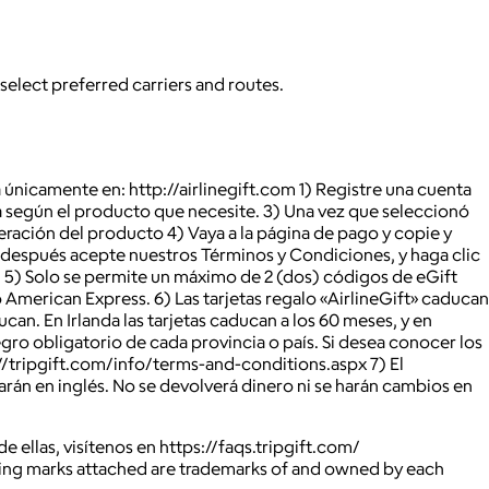
 select preferred carriers and routes.
 únicamente en: http://airlinegift.com 1) Registre una cuenta
ra según el producto que necesite. 3) Una vez que seleccionó
peración del producto 4) Vaya a la página de pago y copie y
ar», después acepte nuestros Términos y Condiciones, y haga clic
o. 5) Solo se permite un máximo de 2 (dos) códigos de eGift
o American Express. 6) Las tarjetas regalo «AirlineGift» caducan
an. En Irlanda las tarjetas caducan a los 60 meses, y en
tegro obligatorio de cada provincia o país. Si desea conocer los
://tripgift.com/info/terms-and-conditions.aspx 7) El
arán en inglés. No se devolverá dinero ni se harán cambios en
e ellas, visítenos en https://faqs.tripgift.com/
ying marks attached are trademarks of and owned by each