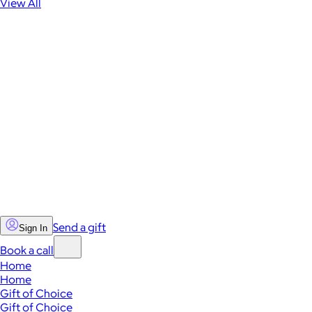
View All
Send a gift
Sign In
Book a call
Home
Home
Gift of Choice
Gift of Choice