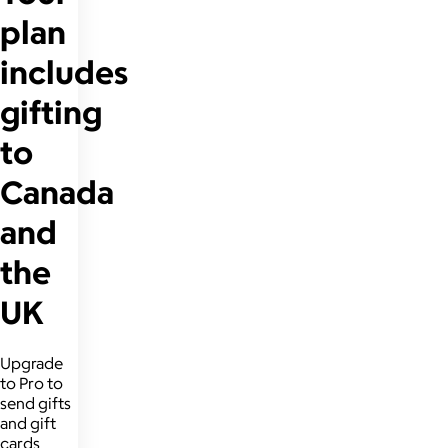
plan
includes
gifting
to
Canada
and
the
UK
Upgrade
to Pro to
send gifts
and gift
cards