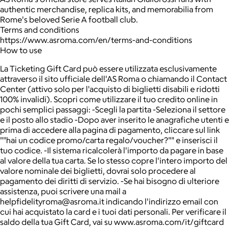
authentic merchandise, replica kits, and memorabilia from
Rome's beloved Serie A football club.
Terms and conditions
https://www.asroma.com/en/terms-and-conditions
How to use
La Ticketing Gift Card può essere utilizzata esclusivamente
attraverso il sito ufficiale dell'AS Roma o chiamando il Contact
Center (attivo solo per l'acquisto di biglietti disabili e ridotti
100% invalidi). Scopri come utilizzare il tuo credito online in
pochi semplici passaggi: -Scegli la partita -Seleziona il settore
e il posto allo stadio -Dopo aver inserito le anagrafiche utenti e
prima di accedere alla pagina di pagamento, cliccare sul link
""hai un codice promo/carta regalo/voucher?"" e inserisci il
tuo codice. -Il sistema ricalcolerà l'importo da pagare in base
al valore della tua carta. Se lo stesso copre l'intero importo del
valore nominale dei biglietti, dovrai solo procedere al
pagamento dei diritti di servizio. -Se hai bisogno di ulteriore
assistenza, puoi scrivere una mail a
helpfidelityroma@asroma.it indicando l'indirizzo email con
cui hai acquistato la card e i tuoi dati personali. Per verificare il
saldo della tua Gift Card, vai su www.asroma.com/it/giftcard