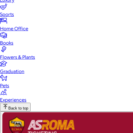
Luxury
Sports
Home Office
Books
Flowers & Plants
Graduation
Pets
Experiences
Back to top