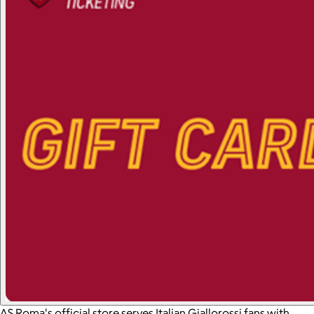
AS Roma's official store serves Italian Giallorossi fans with