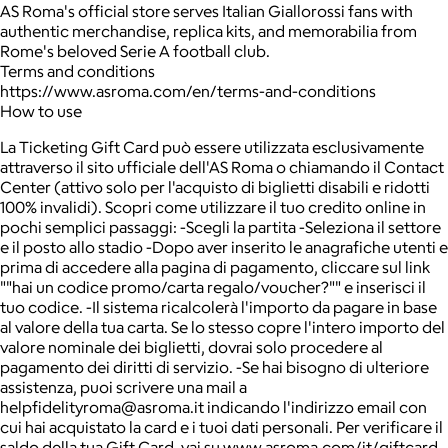
AS Roma's official store serves Italian Giallorossi fans with
authentic merchandise, replica kits, and memorabilia from
Rome's beloved Serie A football club.
Terms and conditions
https://www.asroma.com/en/terms-and-conditions
How to use
La Ticketing Gift Card può essere utilizzata esclusivamente
attraverso il sito ufficiale dell'AS Roma o chiamando il Contact
Center (attivo solo per l'acquisto di biglietti disabili e ridotti
100% invalidi). Scopri come utilizzare il tuo credito online in
pochi semplici passaggi: -Scegli la partita -Seleziona il settore
e il posto allo stadio -Dopo aver inserito le anagrafiche utenti e
prima di accedere alla pagina di pagamento, cliccare sul link
""hai un codice promo/carta regalo/voucher?"" e inserisci il
tuo codice. -Il sistema ricalcolerà l'importo da pagare in base
al valore della tua carta. Se lo stesso copre l'intero importo del
valore nominale dei biglietti, dovrai solo procedere al
pagamento dei diritti di servizio. -Se hai bisogno di ulteriore
assistenza, puoi scrivere una mail a
helpfidelityroma@asroma.it indicando l'indirizzo email con
cui hai acquistato la card e i tuoi dati personali. Per verificare il
saldo della tua Gift Card, vai su www.asroma.com/it/giftcard