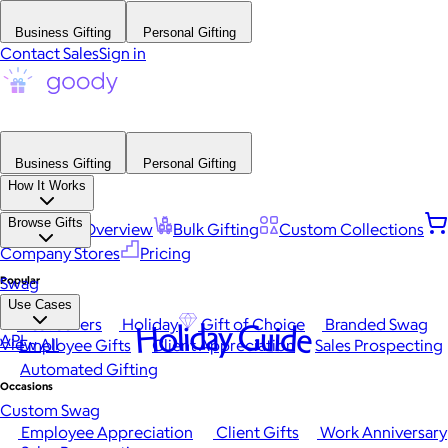
Business Gifting
Personal Gifting
Contact Sales
Sign in
Business Gifting
Personal Gifting
How It Works
Browse Gifts
Platform Overview
Bulk Gifting
Custom Collections
Company Stores
Pricing
Popular
Swag
Use Cases
Best Sellers
Holiday
Gift of Choice
Branded Swag
Holiday Guide
API
View All
Employee Gifts
Client Appreciation
Sales Prospecting
Automated Gifting
Occasions
Custom Swag
Employee Appreciation
Client Gifts
Work Anniversary