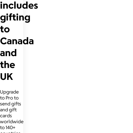
includes
gifting
to
Canada
and
the
UK
Upgrade
to Pro to
send gifts
and gift
cards
worldwide
to 140+