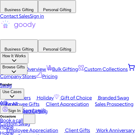
Business Gifting
Personal Gifting
Contact Sales
Sign in
Business Gifting
Personal Gifting
How It Works
Browse Gifts
Platform Overview
Bulk Gifting
Custom Collections
Company Stores
Pricing
Popular
Swag
Use Cases
Best Sellers
Holiday
Gift of Choice
Branded Swag
API
View All
Employee Gifts
Client Appreciation
Sales Prospecting
Send a gift
Automated Gifting
Sign In
Occasions
Book a call
Custom Swag
Home
Employee Appreciation
Client Gifts
Work Anniversary
Home