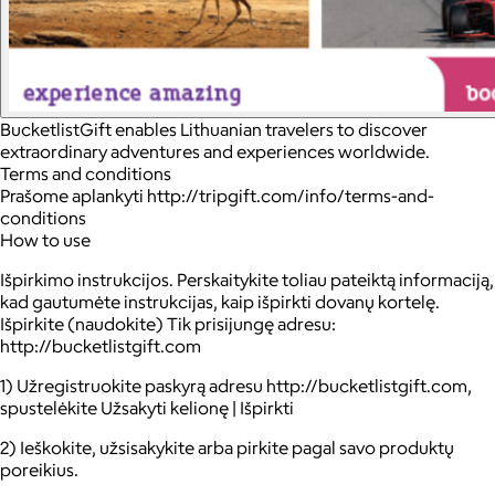
BucketlistGift enables Lithuanian travelers to discover
extraordinary adventures and experiences worldwide.
Terms and conditions
Prašome aplankyti http://tripgift.com/info/terms-and-
conditions
How to use
Išpirkimo instrukcijos. Perskaitykite toliau pateiktą informaciją,
kad gautumėte instrukcijas, kaip išpirkti dovanų kortelę.
Išpirkite (naudokite) Tik prisijungę adresu:
http://bucketlistgift.com
1) Užregistruokite paskyrą adresu http://bucketlistgift.com,
spustelėkite Užsakyti kelionę | Išpirkti
2) Ieškokite, užsisakykite arba pirkite pagal savo produktų
poreikius.