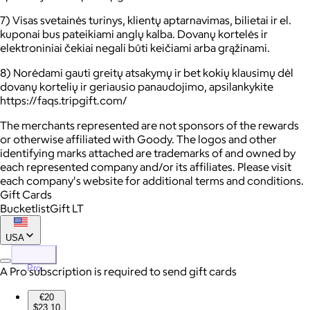
7) Visas svetainės turinys, klientų aptarnavimas, bilietai ir el.
kuponai bus pateikiami anglų kalba. Dovanų kortelės ir
elektroniniai čekiai negali būti keičiami arba grąžinami.
8) Norėdami gauti greitų atsakymų ir bet kokių klausimų dėl
dovanų kortelių ir geriausio panaudojimo, apsilankykite
https://faqs.tripgift.com/
The merchants represented are not sponsors of the rewards
or otherwise affiliated with Goody. The logos and other
identifying marks attached are trademarks of and owned by
each represented company and/or its affiliates. Please visit
each company's website for additional terms and conditions.
Gift Cards
BucketlistGift LT
USA
Pro
A Pro subscription is required to send gift cards
€20
$23.10