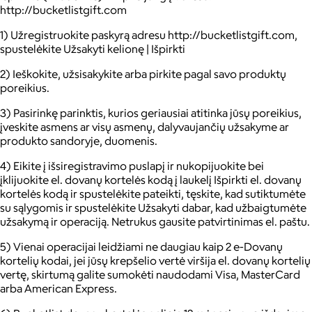
http://bucketlistgift.com
1) Užregistruokite paskyrą adresu http://bucketlistgift.com,
spustelėkite Užsakyti kelionę | Išpirkti
2) Ieškokite, užsisakykite arba pirkite pagal savo produktų
poreikius.
3) Pasirinkę parinktis, kurios geriausiai atitinka jūsų poreikius,
įveskite asmens ar visų asmenų, dalyvaujančių užsakyme ar
produkto sandoryje, duomenis.
4) Eikite į išsiregistravimo puslapį ir nukopijuokite bei
įklijuokite el. dovanų kortelės kodą į laukelį Išpirkti el. dovanų
kortelės kodą ir spustelėkite pateikti, tęskite, kad sutiktumėte
su sąlygomis ir spustelėkite Užsakyti dabar, kad užbaigtumėte
užsakymą ir operaciją. Netrukus gausite patvirtinimas el. paštu.
5) Vienai operacijai leidžiami ne daugiau kaip 2 e-Dovanų
kortelių kodai, jei jūsų krepšelio vertė viršija el. dovanų kortelių
vertę, skirtumą galite sumokėti naudodami Visa, MasterCard
arba American Express.