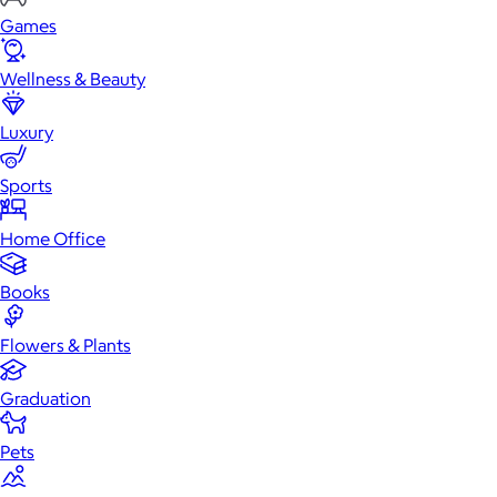
Games
Wellness & Beauty
Luxury
Sports
Home Office
Books
Flowers & Plants
Graduation
Pets