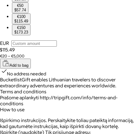
€50
$57.74
€100
$115.49
€150
$173.23
EUR
$115.49
€20 – €5,000
Add to bag
No address needed
BucketlistGift enables Lithuanian travelers to discover
extraordinary adventures and experiences worldwide.
Terms and conditions
Prašome aplankyti http://tripgift.com/info/terms-and-
conditions
How to use
Išpirkimo instrukcijos. Perskaitykite toliau pateiktą informaciją,
kad gautumėte instrukcijas, kaip išpirkti dovanų kortelę.
Išpirkite (naudokite) Tik prisijungę adresu: