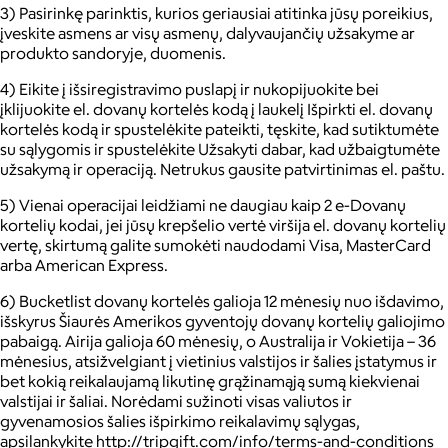
3) Pasirinkę parinktis, kurios geriausiai atitinka jūsų poreikius,
įveskite asmens ar visų asmenų, dalyvaujančių užsakyme ar
produkto sandoryje, duomenis.
4) Eikite į išsiregistravimo puslapį ir nukopijuokite bei
įklijuokite el. dovanų kortelės kodą į laukelį Išpirkti el. dovanų
kortelės kodą ir spustelėkite pateikti, tęskite, kad sutiktumėte
su sąlygomis ir spustelėkite Užsakyti dabar, kad užbaigtumėte
užsakymą ir operaciją. Netrukus gausite patvirtinimas el. paštu.
5) Vienai operacijai leidžiami ne daugiau kaip 2 e-Dovanų
kortelių kodai, jei jūsų krepšelio vertė viršija el. dovanų kortelių
vertę, skirtumą galite sumokėti naudodami Visa, MasterCard
arba American Express.
6) Bucketlist dovanų kortelės galioja 12 mėnesių nuo išdavimo,
išskyrus Šiaurės Amerikos gyventojų dovanų kortelių galiojimo
pabaigą. Airija galioja 60 mėnesių, o Australija ir Vokietija – 36
mėnesius, atsižvelgiant į vietinius valstijos ir šalies įstatymus ir
bet kokią reikalaujamą likutinę grąžinamąją sumą kiekvienai
valstijai ir šaliai. Norėdami sužinoti visas valiutos ir
gyvenamosios šalies išpirkimo reikalavimų sąlygas,
apsilankykite http://tripgift.com/info/terms-and-conditions