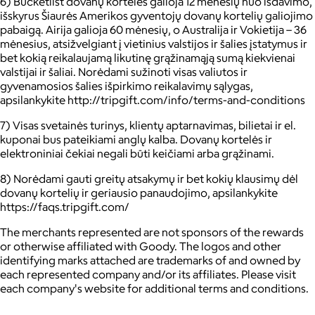
6) Bucketlist dovanų kortelės galioja 12 mėnesių nuo išdavimo,
išskyrus Šiaurės Amerikos gyventojų dovanų kortelių galiojimo
pabaigą. Airija galioja 60 mėnesių, o Australija ir Vokietija – 36
mėnesius, atsižvelgiant į vietinius valstijos ir šalies įstatymus ir
bet kokią reikalaujamą likutinę grąžinamąją sumą kiekvienai
valstijai ir šaliai. Norėdami sužinoti visas valiutos ir
gyvenamosios šalies išpirkimo reikalavimų sąlygas,
apsilankykite http://tripgift.com/info/terms-and-conditions
7) Visas svetainės turinys, klientų aptarnavimas, bilietai ir el.
kuponai bus pateikiami anglų kalba. Dovanų kortelės ir
elektroniniai čekiai negali būti keičiami arba grąžinami.
8) Norėdami gauti greitų atsakymų ir bet kokių klausimų dėl
dovanų kortelių ir geriausio panaudojimo, apsilankykite
https://faqs.tripgift.com/
The merchants represented are not sponsors of the rewards
or otherwise affiliated with Goody. The logos and other
identifying marks attached are trademarks of and owned by
each represented company and/or its affiliates. Please visit
each company's website for additional terms and conditions.