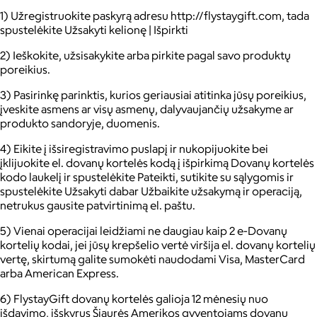
1) Užregistruokite paskyrą adresu http://flystaygift.com, tada
spustelėkite Užsakyti kelionę | Išpirkti
2) Ieškokite, užsisakykite arba pirkite pagal savo produktų
poreikius.
3) Pasirinkę parinktis, kurios geriausiai atitinka jūsų poreikius,
įveskite asmens ar visų asmenų, dalyvaujančių užsakyme ar
produkto sandoryje, duomenis.
4) Eikite į išsiregistravimo puslapį ir nukopijuokite bei
įklijuokite el. dovanų kortelės kodą į išpirkimą Dovanų kortelės
kodo laukelį ir spustelėkite Pateikti, sutikite su sąlygomis ir
spustelėkite Užsakyti dabar Užbaikite užsakymą ir operaciją,
netrukus gausite patvirtinimą el. paštu.
5) Vienai operacijai leidžiami ne daugiau kaip 2 e-Dovanų
kortelių kodai, jei jūsų krepšelio vertė viršija el. dovanų kortelių
vertę, skirtumą galite sumokėti naudodami Visa, MasterCard
arba American Express.
6) FlystayGift dovanų kortelės galioja 12 mėnesių nuo
išdavimo, išskyrus Šiaurės Amerikos gyventojams dovanų