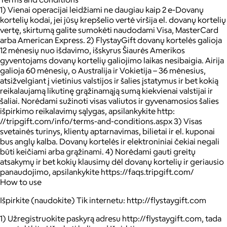
1) Vienai operacijai leidžiami ne daugiau kaip 2 e-Dovanų
kortelių kodai, jei jūsų krepšelio vertė viršija el. dovanų kortelių
vertę, skirtumą galite sumokėti naudodami Visa, MasterCard
arba American Express. 2) FlystayGift dovanų kortelės galioja
12 mėnesių nuo išdavimo, išskyrus Šiaurės Amerikos
gyventojams dovanų kortelių galiojimo laikas nesibaigia. Airija
galioja 60 mėnesių, o Australija ir Vokietija – 36 mėnesius,
atsižvelgiant į vietinius valstijos ir šalies įstatymus ir bet kokią
reikalaujamą likutinę grąžinamąją sumą kiekvienai valstijai ir
šaliai. Norėdami sužinoti visas valiutos ir gyvenamosios šalies
išpirkimo reikalavimų sąlygas, apsilankykite http:
//tripgift.com/info/terms-and-conditions.aspx 3) Visas
svetainės turinys, klientų aptarnavimas, bilietai ir el. kuponai
bus anglų kalba. Dovanų kortelės ir elektroniniai čekiai negali
būti keičiami arba grąžinami. 4) Norėdami gauti greitų
atsakymų ir bet kokių klausimų dėl dovanų kortelių ir geriausio
panaudojimo, apsilankykite https://faqs.tripgift.com/
How to use
Išpirkite (naudokite) Tik internetu: http://flystaygift.com
1) Užregistruokite paskyrą adresu http://flystaygift.com, tada