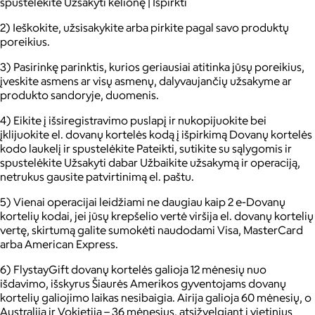
spustelėkite Užsakyti kelionę | Išpirkti
2) Ieškokite, užsisakykite arba pirkite pagal savo produktų
poreikius.
3) Pasirinkę parinktis, kurios geriausiai atitinka jūsų poreikius,
įveskite asmens ar visų asmenų, dalyvaujančių užsakyme ar
produkto sandoryje, duomenis.
4) Eikite į išsiregistravimo puslapį ir nukopijuokite bei
įklijuokite el. dovanų kortelės kodą į išpirkimą Dovanų kortelės
kodo laukelį ir spustelėkite Pateikti, sutikite su sąlygomis ir
spustelėkite Užsakyti dabar Užbaikite užsakymą ir operaciją,
netrukus gausite patvirtinimą el. paštu.
5) Vienai operacijai leidžiami ne daugiau kaip 2 e-Dovanų
kortelių kodai, jei jūsų krepšelio vertė viršija el. dovanų kortelių
vertę, skirtumą galite sumokėti naudodami Visa, MasterCard
arba American Express.
6) FlystayGift dovanų kortelės galioja 12 mėnesių nuo
išdavimo, išskyrus Šiaurės Amerikos gyventojams dovanų
kortelių galiojimo laikas nesibaigia. Airija galioja 60 mėnesių, o
Australija ir Vokietija – 36 mėnesius, atsižvelgiant į vietinius