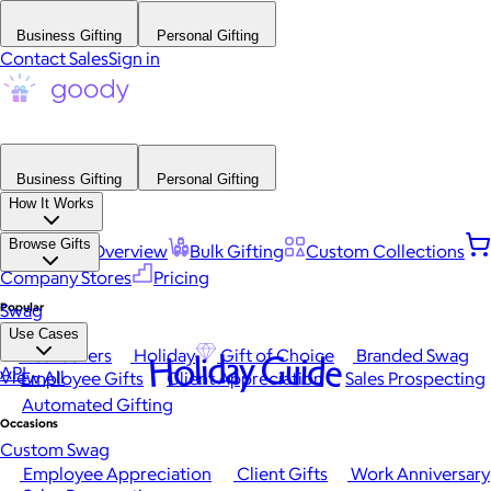
Business Gifting
Personal Gifting
Contact Sales
Sign in
Business Gifting
Personal Gifting
How It Works
Browse Gifts
Platform Overview
Bulk Gifting
Custom Collections
Company Stores
Pricing
Popular
Swag
Use Cases
Best Sellers
Holiday
Gift of Choice
Branded Swag
Holiday Guide
API
View All
Employee Gifts
Client Appreciation
Sales Prospecting
Automated Gifting
Occasions
Custom Swag
Employee Appreciation
Client Gifts
Work Anniversary