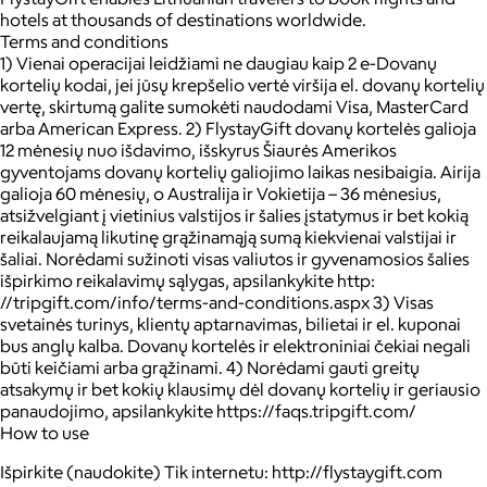
hotels at thousands of destinations worldwide.
Terms and conditions
1) Vienai operacijai leidžiami ne daugiau kaip 2 e-Dovanų
kortelių kodai, jei jūsų krepšelio vertė viršija el. dovanų kortelių
vertę, skirtumą galite sumokėti naudodami Visa, MasterCard
arba American Express. 2) FlystayGift dovanų kortelės galioja
12 mėnesių nuo išdavimo, išskyrus Šiaurės Amerikos
gyventojams dovanų kortelių galiojimo laikas nesibaigia. Airija
galioja 60 mėnesių, o Australija ir Vokietija – 36 mėnesius,
atsižvelgiant į vietinius valstijos ir šalies įstatymus ir bet kokią
reikalaujamą likutinę grąžinamąją sumą kiekvienai valstijai ir
šaliai. Norėdami sužinoti visas valiutos ir gyvenamosios šalies
išpirkimo reikalavimų sąlygas, apsilankykite http:
//tripgift.com/info/terms-and-conditions.aspx 3) Visas
svetainės turinys, klientų aptarnavimas, bilietai ir el. kuponai
bus anglų kalba. Dovanų kortelės ir elektroniniai čekiai negali
būti keičiami arba grąžinami. 4) Norėdami gauti greitų
atsakymų ir bet kokių klausimų dėl dovanų kortelių ir geriausio
panaudojimo, apsilankykite https://faqs.tripgift.com/
How to use
Išpirkite (naudokite) Tik internetu: http://flystaygift.com