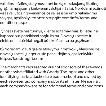
valstijos ir šalies įstatymus ir bet kokią reikalaujamą likutinę
grąžinamąją sumą kiekvienai valstijai ir šaliai. Norėdami sužinoti
visas valiutos ir gyvenamosios šalies išpirkimo reikalavimų
sąlygas, apsilankykite http: //tripgift.com/info/terms-and-
conditions.aspx
7) Visas svetainės turinys, klientų aptarnavimas, bilietai ir el.
kuponai bus pateikiami anglų kalba. Dovanų kortelės ir
elektroniniai čekiai negali būti keičiami arba grąžinami.
8) Norėdami gauti greitų atsakymų ir bet kokių klausimų dėl
dovanų kortelių ir geriausio panaudojimo, apsilankykite
https://faqs.tripgift.com/
The merchants represented are not sponsors of the rewards
or otherwise affiliated with Goody. The logos and other
identifying marks attached are trademarks of and owned by
each represented company and/or its affiliates. Please visit
each company's website for additional terms and conditions.