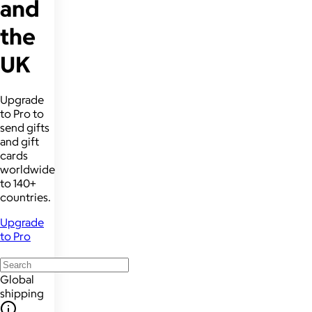
and
the
UK
Upgrade
to Pro to
send gifts
and gift
cards
worldwide
to 140+
countries.
Upgrade
to Pro
Global
shipping