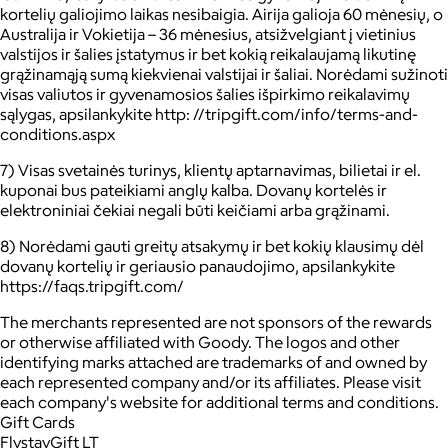
kortelių galiojimo laikas nesibaigia. Airija galioja 60 mėnesių, o
Australija ir Vokietija – 36 mėnesius, atsižvelgiant į vietinius
valstijos ir šalies įstatymus ir bet kokią reikalaujamą likutinę
grąžinamąją sumą kiekvienai valstijai ir šaliai. Norėdami sužinoti
visas valiutos ir gyvenamosios šalies išpirkimo reikalavimų
sąlygas, apsilankykite http: //tripgift.com/info/terms-and-
conditions.aspx
7) Visas svetainės turinys, klientų aptarnavimas, bilietai ir el.
kuponai bus pateikiami anglų kalba. Dovanų kortelės ir
elektroniniai čekiai negali būti keičiami arba grąžinami.
8) Norėdami gauti greitų atsakymų ir bet kokių klausimų dėl
dovanų kortelių ir geriausio panaudojimo, apsilankykite
https://faqs.tripgift.com/
The merchants represented are not sponsors of the rewards
or otherwise affiliated with Goody. The logos and other
identifying marks attached are trademarks of and owned by
each represented company and/or its affiliates. Please visit
each company's website for additional terms and conditions.
Gift Cards
FlystayGift LT