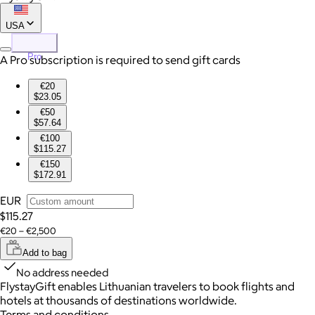
USA
Pro
A Pro subscription is required to send gift cards
€20
$23.05
€50
$57.64
€100
$115.27
€150
$172.91
EUR
$115.27
€20 – €2,500
Add to bag
No address needed
FlystayGift enables Lithuanian travelers to book flights and
hotels at thousands of destinations worldwide.
Terms and conditions