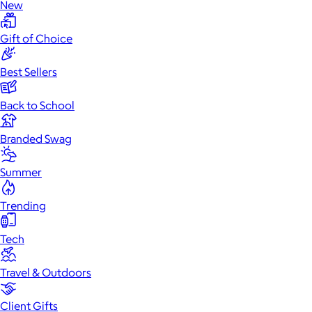
New
Gift of Choice
Best Sellers
Back to School
Branded Swag
Summer
Trending
Tech
Travel & Outdoors
Client Gifts