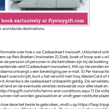
for worldwide destinations.
formatie over hoe u uw Cadeaukaart inwisselt. Uitsluitend online
ens op Reis Boeken | Inwisselen 2) Zoek, boek of koop wat u wi
an de persoon of personen in die betrokken zijn bij de boeking 
 bestemde veld (Cadeaukaart inwisselen). Klik op Verzenden 
t daarna ontvangt u een bevestiging per e-mail. 5) Per trans
rt overschrijdt, kunt u het verschil met Visa, MasterCard of 
-Amerika is de cadeaukaart onbeperkt geldig. De vervaldatum in
et land en de eventuele vereiste restwaarde voor elke staat en
: http://tripgift.com/info/terms-and-conditions.aspx 7) De voll
unnen niet worden gewisseld en er vindt geen restitutie plaats
oe deze het beste te gebruiken, vindt u op https://faqs.tripg