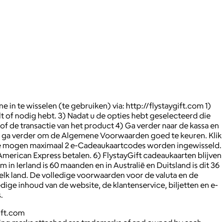
 in te wisselen (te gebruiken) via: http://flystaygift.com 1)
lt of nodig hebt. 3) Nadat u de opties hebt geselecteerd die
of de transactie van het product 4) Ga verder naar de kassa en
en ga verder om de Algemene Voorwaarden goed te keuren. Klik
actie mogen maximaal 2 e-Cadeaukaartcodes worden ingewisseld.
American Express betalen. 6) FlystayGift cadeaukaarten blijven
 Ierland is 60 maanden en in Australië en Duitsland is dit 36
 elk land. De volledige voorwaarden voor de valuta en de
edige inhoud van de website, de klantenservice, biljetten en e-
.
ift.com