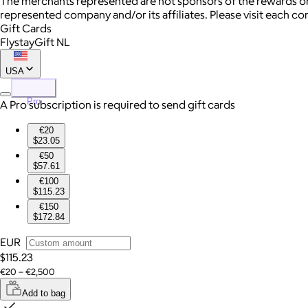
The merchants represented are not sponsors of the rewards or
represented company and/or its affiliates. Please visit each c
Gift Cards
FlystayGift NL
USA
Pro
A Pro subscription is required to send gift cards
€20
$23.05
€50
$57.61
€100
$115.23
€150
$172.84
EUR
$115.23
€20 – €2,500
Add to bag