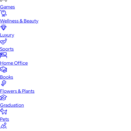
Games
Wellness & Beauty
Luxury
Sports
Home Office
Books
Flowers & Plants
Graduation
Pets