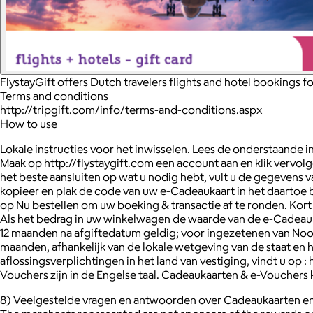
FlystayGift offers Dutch travelers flights and hotel bookings 
Terms and conditions
http://tripgift.com/info/terms-and-conditions.aspx
How to use
Lokale instructies voor het inwisselen. Lees de onderstaande in
Maak op http://flystaygift.com een account aan en klik vervolg
het beste aansluiten op wat u nodig hebt, vult u de gegevens v
kopieer en plak de code van uw e-Cadeaukaart in het daartoe
op Nu bestellen om uw boeking & transactie af te ronden. Kor
Als het bedrag in uw winkelwagen de waarde van de e-Cadeaukaa
12 maanden na afgiftedatum geldig; voor ingezetenen van Noord
maanden, afhankelijk van de lokale wetgeving van de staat en h
aflossingsverplichtingen in het land van vestiging, vindt u op 
Vouchers zijn in de Engelse taal. Cadeaukaarten & e-Vouchers k
8) Veelgestelde vragen en antwoorden over Cadeaukaarten en h