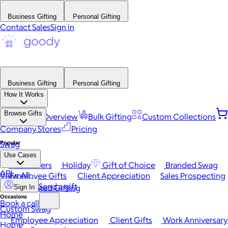
Business Gifting
Personal Gifting
Contact Sales
Sign in
Business Gifting
Personal Gifting
How It Works
Browse Gifts
Platform Overview
Bulk Gifting
Custom Collections
Company Stores
Pricing
Popular
Swag
Use Cases
Best Sellers
Holiday
Gift of Choice
Branded Swag
API
View All
Employee Gifts
Client Appreciation
Sales Prospecting
Send a gift
Automated Gifting
Sign In
Occasions
Book a call
Custom Swag
Home
Employee Appreciation
Client Gifts
Work Anniversary
Home