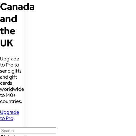
Canada
and
the
UK
Upgrade
to Pro to
send gifts
and gift
cards
worldwide
to 140+
countries.
Upgrade
to Pro