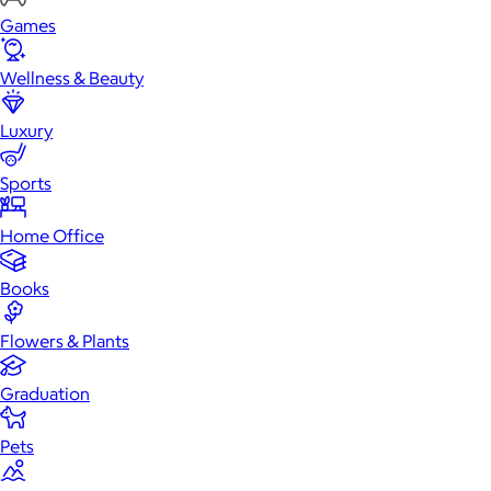
Games
Wellness & Beauty
Luxury
Sports
Home Office
Books
Flowers & Plants
Graduation
Pets