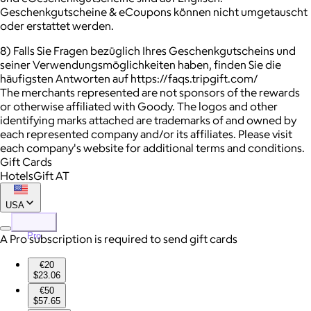
Geschenkgutscheine & eCoupons können nicht umgetauscht
oder erstattet werden.
8) Falls Sie Fragen bezüglich Ihres Geschenkgutscheins und
seiner Verwendungsmöglichkeiten haben, finden Sie die
häufigsten Antworten auf https://faqs.tripgift.com/
The merchants represented are not sponsors of the rewards
or otherwise affiliated with Goody. The logos and other
identifying marks attached are trademarks of and owned by
each represented company and/or its affiliates. Please visit
each company's website for additional terms and conditions.
Gift Cards
HotelsGift AT
USA
Pro
A Pro subscription is required to send gift cards
€20
$23.06
€50
$57.65