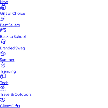
New
Gift of Choice
Best Sellers
Back to School
Branded Swag
Summer
Trending
Tech
Travel & Outdoors
Client Gifts