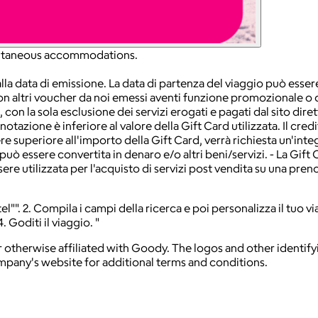
spontaneous accommodations.
dalla data di emissione. La data di partenza del viaggio può esse
on altri voucher da noi emessi aventi funzione promozionale o d
on la sola esclusione dei servizi erogati e pagati dal sito dirett
tazione è inferiore al valore della Gift Card utilizzata. Il cred
e superiore all'importo della Gift Card, verrà richiesta un'integ
ò essere convertita in denaro e/o altri beni/servizi. - La Gift 
ere utilizzata per l'acquisto di servizi post vendita su una pre
tel"". 2. Compila i campi della ricerca e poi personalizza il tuo 
 Goditi il viaggio. "
 otherwise affiliated with Goody. The logos and other identif
ompany's website for additional terms and conditions.