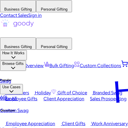
Business Gifting
Personal Gifting
Contact Sales
Sign in
Business Gifting
Personal Gifting
How It Works
Browse Gifts
Platform Overview
Bulk Gifting
Custom Collections
H
Popular
Swag
Use Cases
Best Sellers
Holiday
Gift of Choice
Branded Swag
API
View All
Employee Gifts
Client Appreciation
Sales Prospecting
Custom Swag
Occasions
Employee Appreciation
Client Gifts
Work Anniversary