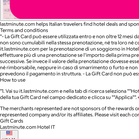
lastminute.com helps Italian travelers find hotel deals and 
Terms and conditions
"- La Gift Card può essere utilizzata entro e non oltre 12 mesi 
non sono cumulabili nella stessa prenotazione, né tra loro né c
it.lastminute.com per la prenotazione di un soggiorno in Hotel, c
effettuare più di una prenotazione se l'importo della prima preno
successive. Se invece il valore della prenotazione dovesse esser
né rimborsabile, neppure in caso di smarrimento o furto e non pu
prevedono il pagamento in struttura. - La Gift Card non può ess
How to use
"1. Vai su it.lastminute.com e nella tab di ricerca seleziona ""Ho
della tua Gift Card nel campo dedicato e clicca su ""Applica"". 4.
The merchants represented are not sponsors of the rewards or
represented company and/or its affiliates. Please visit each c
Gift Cards
Lastminute.com Hotel IT