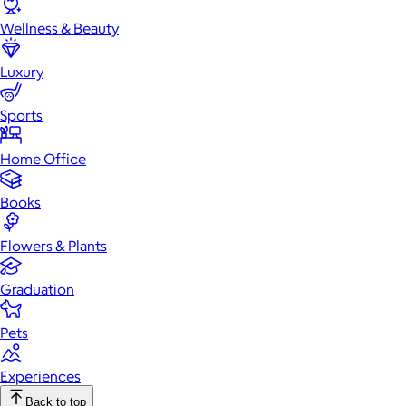
Wellness & Beauty
Luxury
Sports
Home Office
Books
Flowers & Plants
Graduation
Pets
Experiences
Back to top