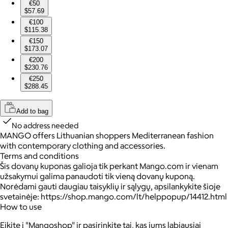
€50
$57.69
€100
$115.38
€150
$173.07
€200
$230.76
€250
$288.45
Add to bag
No address needed
MANGO offers Lithuanian shoppers Mediterranean fashion
with contemporary clothing and accessories.
Terms and conditions
Šis dovanų kuponas galioja tik perkant Mango.com ir vienam
užsakymui galima panaudoti tik vieną dovanų kuponą.
Norėdami gauti daugiau taisyklių ir sąlygų, apsilankykite šioje
svetainėje: https://shop.mango.com/lt/helppopup/14412.html
How to use
Eikite į "Mangoshop" ir pasirinkite tai, kas jums labiausiai