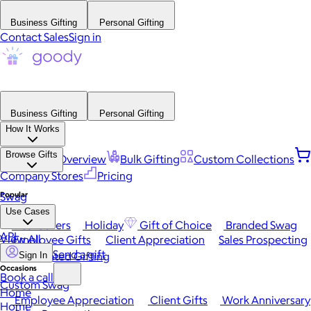
Business Gifting
Personal Gifting
Contact Sales
Sign in
Business Gifting
Personal Gifting
How It Works
Browse Gifts
Platform Overview
Bulk Gifting
Custom Collections
Company Stores
Pricing
Popular
Swag
Use Cases
Best Sellers
Holiday
Gift of Choice
Branded Swag
API
View All
Employee Gifts
Client Appreciation
Sales Prospecting
Send a gift
Automated Gifting
Sign In
Occasions
Book a call
Custom Swag
Home
Employee Appreciation
Client Gifts
Work Anniversary
Home