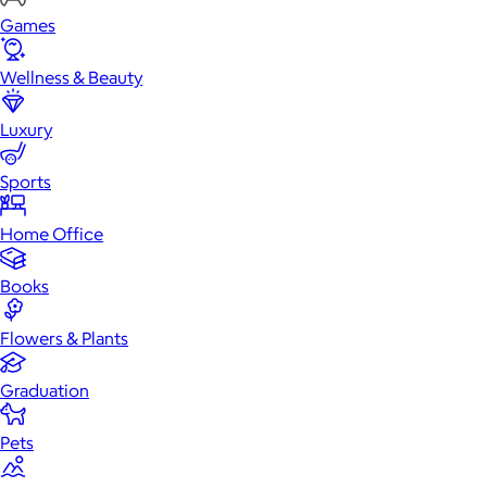
Games
Wellness & Beauty
Luxury
Sports
Home Office
Books
Flowers & Plants
Graduation
Pets