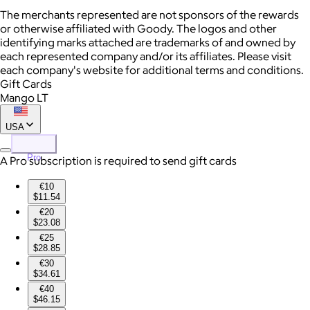
The merchants represented are not sponsors of the rewards
or otherwise affiliated with Goody. The logos and other
identifying marks attached are trademarks of and owned by
each represented company and/or its affiliates. Please visit
each company's website for additional terms and conditions.
Gift Cards
Mango LT
USA
Pro
A Pro subscription is required to send gift cards
€10
$11.54
€20
$23.08
€25
$28.85
€30
$34.61
€40
$46.15