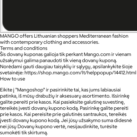
MANGO offers Lithuanian shoppers Mediterranean fashion
with contemporary clothing and accessories.
Terms and conditions
Šis dovanų kuponas galioja tik perkant Mango.com ir vienam
užsakymui galima panaudoti tik vieną dovanų kuponą.
Norėdami gauti daugiau taisyklių ir sąlygų, apsilankykite šioje
svetainėje: https://shop.mango.com/lt/helppopup/14412.html
How to use
Eikite į "Mangoshop" ir pasirinkite tai, kas jums labiausiai
patinka, iš mūsų drabužių ir aksesuarų asortimento. Išsirinkę
galite pereiti prie kasos. Kai pasieksite galutinę suvestinę,
tereikės įvesti dovanų kupono kodą. Pasirinkę galite pereiti
prie kasos. Kai pereisite prie galutinės santraukos, tereikės
įvesti dovanų kupono kodą. Jei jūsų užsakymo suma didesnė
nei jūsų Dovanų kupono vertė, nesijaudinkite, turėsite
sumokėti tik skirtumą.