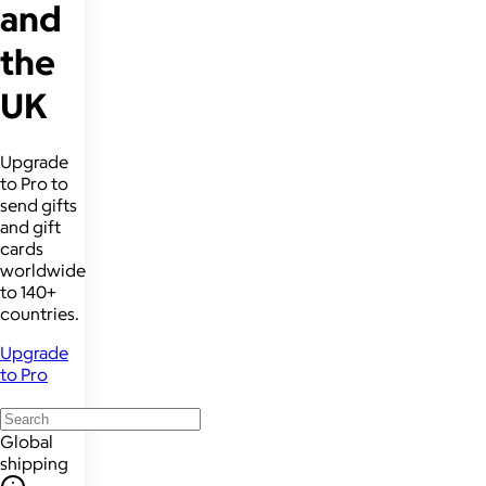
and
the
UK
Upgrade
to Pro to
send gifts
and gift
cards
worldwide
to 140+
countries.
Upgrade
to Pro
Global
shipping