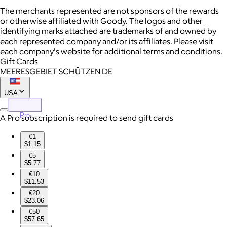
The merchants represented are not sponsors of the rewards
or otherwise affiliated with Goody. The logos and other
identifying marks attached are trademarks of and owned by
each represented company and/or its affiliates. Please visit
each company's website for additional terms and conditions.
Gift Cards
MEERESGEBIET SCHÜTZEN DE
USA
Pro
A Pro subscription is required to send gift cards
€1
$1.15
€5
$5.77
€10
$11.53
€20
$23.06
€50
$57.65