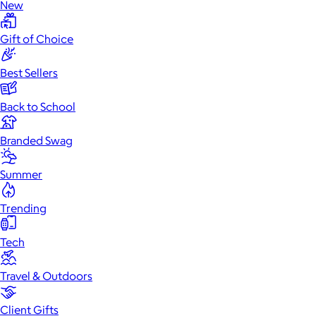
New
Gift of Choice
Best Sellers
Back to School
Branded Swag
Summer
Trending
Tech
Travel & Outdoors
Client Gifts