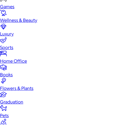
Games
Wellness & Beauty
Luxury
Sports
Home Office
Books
Flowers & Plants
Graduation
Pets