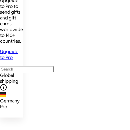
Upgrade
to Pro to
send gifts
and gift
cards
worldwide
to 140+
countries.
Upgrade
to Pro
Global
shipping
Germany
Pro