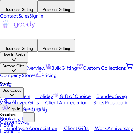
Business Gifting
Personal Gifting
Contact Sales
Sign in
Business Gifting
Personal Gifting
How It Works
Browse Gifts
Platform Overview
Bulk Gifting
Custom Collections
Company Stores
Pricing
Popular
Swag
Use Cases
Best Sellers
Holiday
Gift of Choice
Branded Swag
API
View All
Employee Gifts
Client Appreciation
Sales Prospecting
Send a gift
Automated Gifting
Sign In
Occasions
Book a call
Custom Swag
Home
Employee Appreciation
Client Gifts
Work Anniversary
Home