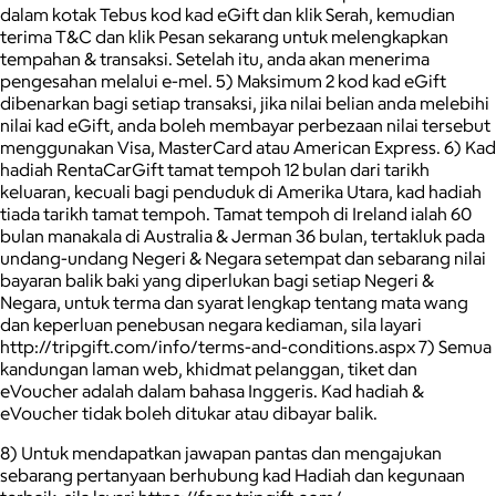
dalam kotak Tebus kod kad eGift dan klik Serah, kemudian
terima T&C dan klik Pesan sekarang untuk melengkapkan
tempahan & transaksi. Setelah itu, anda akan menerima
pengesahan melalui e-mel. 5) Maksimum 2 kod kad eGift
dibenarkan bagi setiap transaksi, jika nilai belian anda melebihi
nilai kad eGift, anda boleh membayar perbezaan nilai tersebut
menggunakan Visa, MasterCard atau American Express. 6) Kad
hadiah RentaCarGift tamat tempoh 12 bulan dari tarikh
keluaran, kecuali bagi penduduk di Amerika Utara, kad hadiah
tiada tarikh tamat tempoh. Tamat tempoh di Ireland ialah 60
bulan manakala di Australia & Jerman 36 bulan, tertakluk pada
undang-undang Negeri & Negara setempat dan sebarang nilai
bayaran balik baki yang diperlukan bagi setiap Negeri &
Negara, untuk terma dan syarat lengkap tentang mata wang
dan keperluan penebusan negara kediaman, sila layari
http://tripgift.com/info/terms-and-conditions.aspx 7) Semua
kandungan laman web, khidmat pelanggan, tiket dan
eVoucher adalah dalam bahasa Inggeris. Kad hadiah &
eVoucher tidak boleh ditukar atau dibayar balik.
8) Untuk mendapatkan jawapan pantas dan mengajukan
sebarang pertanyaan berhubung kad Hadiah dan kegunaan