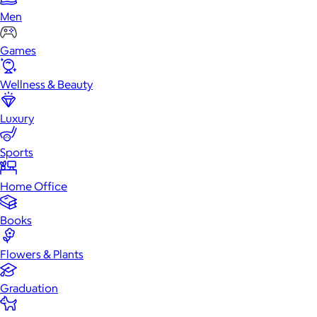
Men
Games
Wellness & Beauty
Luxury
Sports
Home Office
Books
Flowers & Plants
Graduation