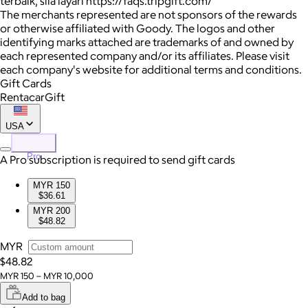
terbaik, sila layari https://faqs.tripgift.com/
The merchants represented are not sponsors of the rewards
or otherwise affiliated with Goody. The logos and other
identifying marks attached are trademarks of and owned by
each represented company and/or its affiliates. Please visit
each company's website for additional terms and conditions.
Gift Cards
RentacarGift
USA
Pro
A Pro subscription is required to send gift cards
MYR 150
$36.61
MYR 200
$48.82
MYR
$48.82
MYR 150 – MYR 10,000
Add to bag