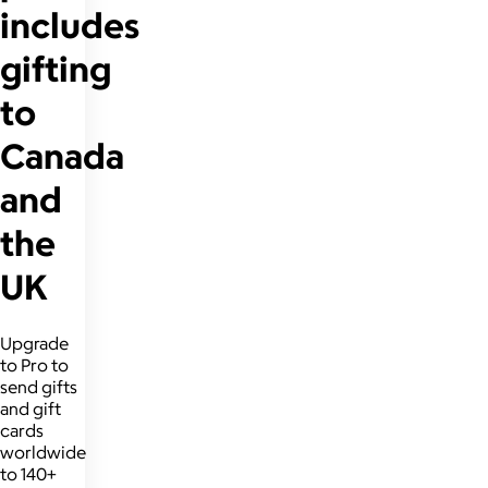
includes
gifting
to
Canada
and
the
UK
Upgrade
to Pro to
send gifts
and gift
cards
worldwide
to 140+