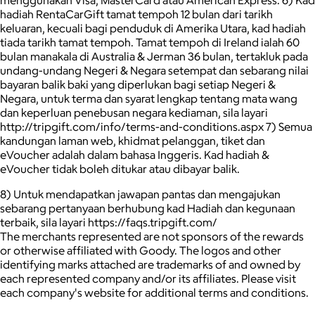
hadiah RentaCarGift tamat tempoh 12 bulan dari tarikh
keluaran, kecuali bagi penduduk di Amerika Utara, kad hadiah
tiada tarikh tamat tempoh. Tamat tempoh di Ireland ialah 60
bulan manakala di Australia & Jerman 36 bulan, tertakluk pada
undang-undang Negeri & Negara setempat dan sebarang nilai
bayaran balik baki yang diperlukan bagi setiap Negeri &
Negara, untuk terma dan syarat lengkap tentang mata wang
dan keperluan penebusan negara kediaman, sila layari
http://tripgift.com/info/terms-and-conditions.aspx 7) Semua
kandungan laman web, khidmat pelanggan, tiket dan
eVoucher adalah dalam bahasa Inggeris. Kad hadiah &
eVoucher tidak boleh ditukar atau dibayar balik.
8) Untuk mendapatkan jawapan pantas dan mengajukan
sebarang pertanyaan berhubung kad Hadiah dan kegunaan
terbaik, sila layari https://faqs.tripgift.com/
The merchants represented are not sponsors of the rewards
or otherwise affiliated with Goody. The logos and other
identifying marks attached are trademarks of and owned by
each represented company and/or its affiliates. Please visit
each company's website for additional terms and conditions.