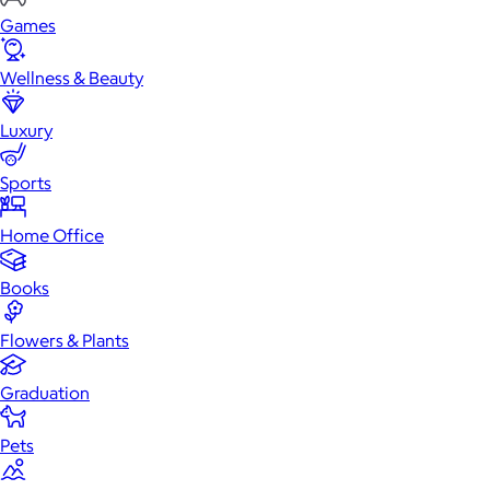
Games
Wellness & Beauty
Luxury
Sports
Home Office
Books
Flowers & Plants
Graduation
Pets