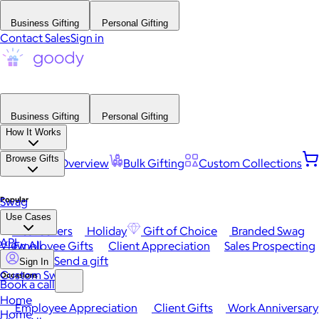
Business Gifting
Personal Gifting
Contact Sales
Sign in
Business Gifting
Personal Gifting
How It Works
Browse Gifts
Platform Overview
Bulk Gifting
Custom Collections
Popular
Swag
Use Cases
Best Sellers
Holiday
Gift of Choice
Branded Swag
API
View All
Employee Gifts
Client Appreciation
Sales Prospecting
Send a gift
Sign In
Custom Swag
Occasions
Book a call
Home
Employee Appreciation
Client Gifts
Work Anniversary
Home