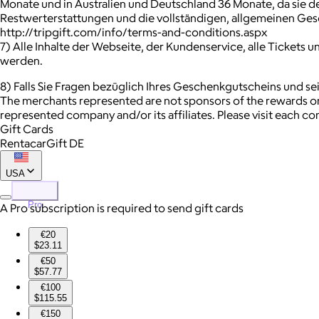
Monate und in Australien und Deutschland 36 Monate, da sie 
Restwerterstattungen und die vollständigen, allgemeinen Ge
http://tripgift.com/info/terms-and-conditions.aspx
7) Alle Inhalte der Webseite, der Kundenservice, alle Ticke
werden.
8) Falls Sie Fragen bezüglich Ihres Geschenkgutscheins und s
The merchants represented are not sponsors of the rewards or
represented company and/or its affiliates. Please visit each c
Gift Cards
RentacarGift DE
USA
Pro
A Pro subscription is required to send gift cards
€20
$23.11
€50
$57.77
€100
$115.55
€150