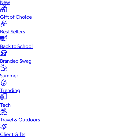
New
Gift of Choice
Best Sellers
Back to School
Branded Swag
Summer
Trending
Tech
Travel & Outdoors
Client Gifts