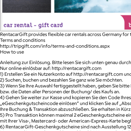
RentacarGift provides flexible car rentals across Germany for t
Terms and conditions
http://tripgift.com/info/terms-and-conditions.aspx
How to use
Anleitung zur Einlösung. Bitte lesen Sie sich unten genau dur
Nur online einlösbar auf: http://rentacargift.com
1) Erstellen Sie ein Nutzerkonto auf http://rentacargift.com und
2) Suchen, buchen und bezahlen Sie ganz wie Sie möchten.
3) Wenn Sie Ihre Auswahl fertiggestellt haben, geben Sie bitte
bzw. die Daten aller Personen der Buchung/ des Kaufs an.
4) Gehen Sie weiter zur Kasse und kopieren Sie den Code Ihre
„eGeschenkgutscheincode einlösen“ und klicken Sie auf „Absch
Ihre Buchung & Transaktion abzuschließen. Sie erhalten in Kürz
5) Pro Transaktion können maximal 2 eGeschenkgutscheine ei
mit Ihrer Visa-, Mastercard- oder American-Express-Karte beg
6) RentacarGift-Geschenkgutscheine sind nach Ausstellung 12 