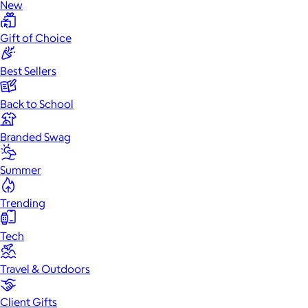
New
Gift of Choice
Best Sellers
Back to School
Branded Swag
Summer
Trending
Tech
Travel & Outdoors
Client Gifts