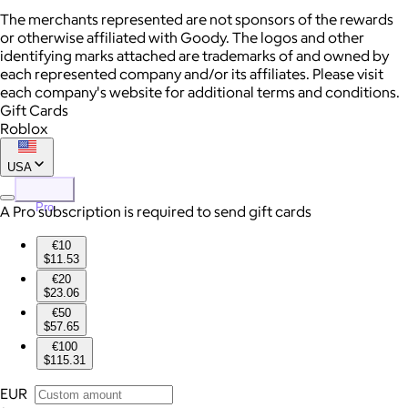
The merchants represented are not sponsors of the rewards
or otherwise affiliated with Goody. The logos and other
identifying marks attached are trademarks of and owned by
each represented company and/or its affiliates. Please visit
each company's website for additional terms and conditions.
Gift Cards
Roblox
USA
Pro
A Pro subscription is required to send gift cards
€10
$11.53
€20
$23.06
€50
$57.65
€100
$115.31
EUR