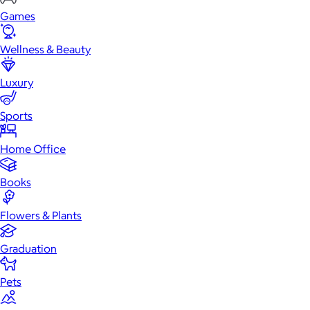
Games
Wellness & Beauty
Luxury
Sports
Home Office
Books
Flowers & Plants
Graduation
Pets