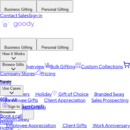
Business Gifting
Personal Gifting
Contact Sales
Sign in
Business Gifting
Personal Gifting
How It Works
Browse Gifts
Platform Overview
Bulk Gifting
Custom Collections
Company Stores
Pricing
Popular
Swag
Use Cases
Best Sellers
Holiday
Gift of Choice
Branded Swag
API
View All
Employee Gifts
Client Appreciation
Sales Prospecting
Send a gift
Automated Gifting
Sign In
Occasions
Book a call
Custom Swag
Home
Employee Appreciation
Client Gifts
Work Anniversary
Home