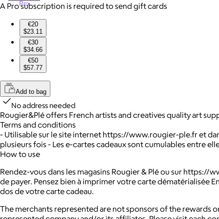
Pro
A Pro subscription is required to send gift cards
€20
$23.11
€30
$34.66
€50
$57.77
Add to bag
No address needed
Rougier&Plé offers French artists and creatives quality art supp
Terms and conditions
- Utilisable sur le site internet https://www.rougier-ple.fr et d
plusieurs fois - Les e-cartes cadeaux sont cumulables entre e
How to use
Rendez-vous dans les magasins Rougier & Plé ou sur https://ww
de payer. Pensez bien à imprimer votre carte dématérialisée En
dos de votre carte cadeau.
The merchants represented are not sponsors of the rewards or
represented company and/or its affiliates. Please visit each c