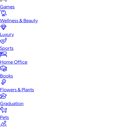
Games
Wellness & Beauty
Luxury
Sports
Home Office
Books
Flowers & Plants
Graduation
Pets