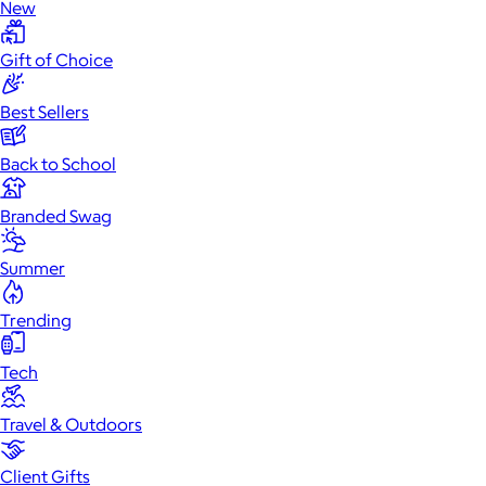
New
Gift of Choice
Best Sellers
Back to School
Branded Swag
Summer
Trending
Tech
Travel & Outdoors
Client Gifts