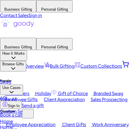
Business Gifting
Personal Gifting
Contact Sales
Sign in
Business Gifting
Personal Gifting
How It Works
Browse Gifts
Platform Overview
Bulk Gifting
Custom Collections
Popular
Swag
Use Cases
Best Sellers
Holiday
Gift of Choice
Branded Swag
API
View All
Employee Gifts
Client Appreciation
Sales Prospecting
Send a gift
Sign In
Custom Swag
Occasions
Book a call
Home
Employee Appreciation
Client Gifts
Work Anniversary
Home