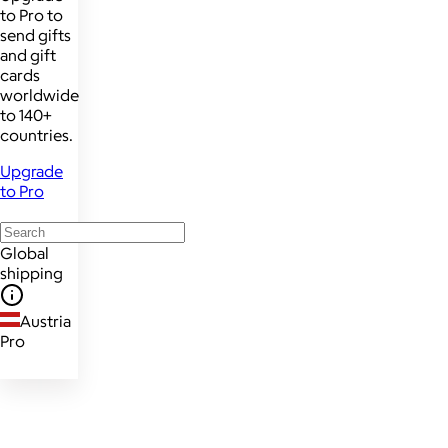
to Pro to
send gifts
and gift
cards
worldwide
to 140+
countries.
Upgrade
to Pro
Global
shipping
Austria
Pro