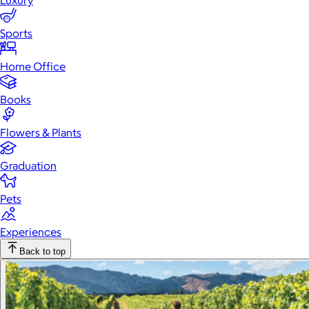
Luxury
Sports
Home Office
Books
Flowers & Plants
Graduation
Pets
Experiences
Back to top