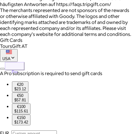
häufigsten Antworten auf https://faqs.tripgift.com/
The merchants represented are not sponsors of the rewards
or otherwise affiliated with Goody. The logos and other
identifying marks attached are trademarks of and owned by
each represented company and/or its affiliates. Please visit
each company's website for additional terms and conditions.
Gift Cards
ToursGift AT
USA
Pro
A Pro subscription is required to send gift cards
€20
$23.12
€50
$57.81
€100
$115.61
€150
$173.42
EUR