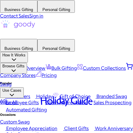
Business Gifting
Personal Gifting
Contact Sales
Sign in
Business Gifting
Personal Gifting
How It Works
Browse Gifts
Platform Overview
Bulk Gifting
Custom Collections
Company Stores
Pricing
Popular
Swag
Use Cases
Best Sellers
Holiday
Gift of Choice
Branded Swag
Holiday Guide
API
View All
Employee Gifts
Client Appreciation
Sales Prospecting
Automated Gifting
Occasions
Custom Swag
Employee Appreciation
Client Gifts
Work Anniversary