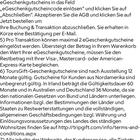
eGeschenkgutscheins in das Feld
„eGeschenkgutscheincode einlösen“ und klicken Sie auf
„Abschließen“. Akzeptieren Sie die AGB und klicken Sie auf
Jetzt bestellen um
Ihre Buchung & Transaktion abzuschließen. Sie erhalten in
Kürze eine Bestätigung per E-Mail.
5) Pro Transaktion können maximal 2 eGeschenkgutscheine
eingelöst werden. Übersteigt der Betrag in Ihrem Warenkorb
den Wert Ihrer eGeschenkgutscheine, müssen Sie den
Restbetrag mit Ihrer Visa-, Mastercard- oder American-
Express-Karte begleichen.
6) ToursGift-Geschenkgutscheine sind nach Ausstellung 12
Monate gültig. Gutscheine für Kunden aus Nordamerika sind
unbegrenzt gültig. In Irland beträgt die Gültigkeitsdauer 60
Monate und in Australien und Deutschland 36 Monate, da sie
den nationalen Gesetzen von Bund und Ländern unterliegen.
Informationen bzgl. der Bestimmungen der Länder und
Staaten zu Restwerterstattungen und die vollständigen,
allgemeinen Geschäftsbedingungen bzgl. Währung und
Einlösungsvoraussetzungen des Landes des ständigen
Wohnsitzes finden Sie auf http://tripgift.com/info/terms-and-
conditions.aspx
7) Alle Inhalte der Webseite, der Kundenservice, alle Tickets