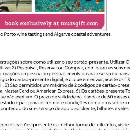
to Porto wine tastings and Algarve coastal adventures.
instruções sobre como utilizar o seu cartão-presente. Utilizar
tilizar 2) Pesquisar, Reservar ou Comprar, com base nas suas 
ormações da pessoa ou pessoas envolvidas na reserva ou trans
digo do cartão-presente digital, e clique em enviar, aceite os
. 5) São permitidos um máximo de 2 códigos de cartão-presente
sa, MasterCard ou American Express. 6) Os cartões-presente T
e não expiram. O prazo de validade na Irlanda é de 60 meses e n
 estado e país; para os termos e condições completos sobre a mo
nteúdo do site, serviço de apoio ao cliente, bilhetes e vales d
om os cartões-presente e a melhor forma de utilizá-los, visite 