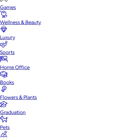
Games
Wellness & Beauty
Luxury
Sports
Home Office
Books
Flowers & Plants
Graduation
Pets