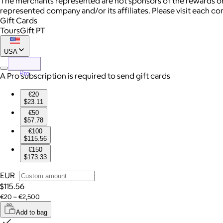
The merchants represented are not sponsors of the rewards or
represented company and/or its affiliates. Please visit each c
Gift Cards
ToursGift PT
USA
Pro
A Pro subscription is required to send gift cards
€20
$23.11
€50
$57.78
€100
$115.56
€150
$173.33
EUR
$115.56
€20 – €2,500
Add to bag