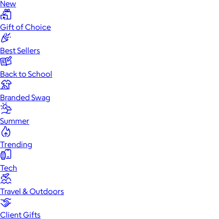
New
Gift of Choice
Best Sellers
Back to School
Branded Swag
Summer
Trending
Tech
Travel & Outdoors
Client Gifts