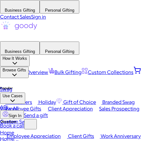
Business Gifting
Personal Gifting
Contact Sales
Sign in
Business Gifting
Personal Gifting
How It Works
Browse Gifts
Platform Overview
Bulk Gifting
Custom Collections
Popular
Swag
Use Cases
Best Sellers
Holiday
Gift of Choice
Branded Swag
API
View All
Employee Gifts
Client Appreciation
Sales Prospecting
Send a gift
Sign In
Custom Swag
Occasions
Book a call
Home
Employee Appreciation
Client Gifts
Work Anniversary
Home