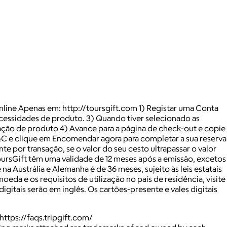
 Online Apenas em: http://toursgift.com 1) Registar uma Conta
necessidades de produto. 3) Quando tiver selecionado as
ação de produto 4) Avance para a página de check-out e copie
 T&C e clique em Encomendar agora para completar a sua reserva
 por transação, se o valor do seu cesto ultrapassar o valor
oursGift têm uma validade de 12 meses após a emissão, excetos
a Austrália e Alemanha é de 36 meses, sujeito às leis estatais
eda e os requisitos de utilização no país de residência, visite
igitais serão em inglês. Os cartões-presente e vales digitais
https://faqs.tripgift.com/