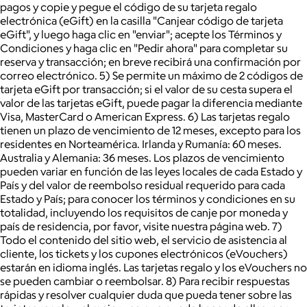
pagos y copie y pegue el código de su tarjeta regalo
electrónica (eGift) en la casilla "Canjear código de tarjeta
eGift", y luego haga clic en "enviar"; acepte los Términos y
Condiciones y haga clic en "Pedir ahora" para completar su
reserva y transacción; en breve recibirá una confirmación por
correo electrónico. 5) Se permite un máximo de 2 códigos de
tarjeta eGift por transacción; si el valor de su cesta supera el
valor de las tarjetas eGift, puede pagar la diferencia mediante
Visa, MasterCard o American Express. 6) Las tarjetas regalo
tienen un plazo de vencimiento de 12 meses, excepto para los
residentes en Norteamérica. Irlanda y Rumanía: 60 meses.
Australia y Alemania: 36 meses. Los plazos de vencimiento
pueden variar en función de las leyes locales de cada Estado y
País y del valor de reembolso residual requerido para cada
Estado y País; para conocer los términos y condiciones en su
totalidad, incluyendo los requisitos de canje por moneda y
país de residencia, por favor, visite nuestra página web. 7)
Todo el contenido del sitio web, el servicio de asistencia al
cliente, los tickets y los cupones electrónicos (eVouchers)
estarán en idioma inglés. Las tarjetas regalo y los eVouchers no
se pueden cambiar o reembolsar. 8) Para recibir respuestas
rápidas y resolver cualquier duda que pueda tener sobre las