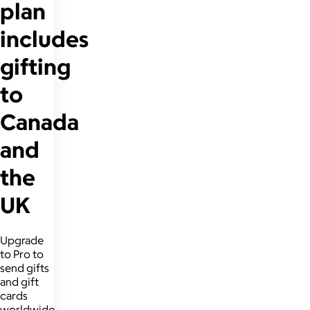
plan
includes
gifting
to
Canada
and
the
UK
Upgrade
to Pro to
send gifts
and gift
cards
worldwide