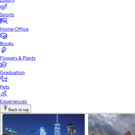
Luxury
Sports
Home Office
Books
Flowers & Plants
Graduation
Pets
Experiences
Back to top