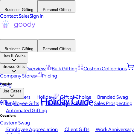
Business Gifting
Personal Gifting
Contact Sales
Sign in
Business Gifting
Personal Gifting
How It Works
Browse Gifts
Platform Overview
Bulk Gifting
Custom Collections
Company Stores
Pricing
Popular
Swag
Use Cases
Best Sellers
Holiday
Gift of Choice
Branded Swag
Holiday Guide
API
View All
Employee Gifts
Client Appreciation
Sales Prospecting
Automated Gifting
Occasions
Custom Swag
Employee Appreciation
Client Gifts
Work Anniversary