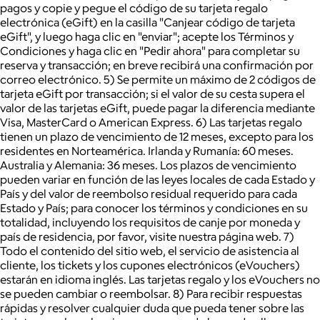
pagos y copie y pegue el código de su tarjeta regalo
electrónica (eGift) en la casilla "Canjear código de tarjeta
eGift", y luego haga clic en "enviar"; acepte los Términos y
Condiciones y haga clic en "Pedir ahora" para completar su
reserva y transacción; en breve recibirá una confirmación por
correo electrónico. 5) Se permite un máximo de 2 códigos de
tarjeta eGift por transacción; si el valor de su cesta supera el
valor de las tarjetas eGift, puede pagar la diferencia mediante
Visa, MasterCard o American Express. 6) Las tarjetas regalo
tienen un plazo de vencimiento de 12 meses, excepto para los
residentes en Norteamérica. Irlanda y Rumanía: 60 meses.
Australia y Alemania: 36 meses. Los plazos de vencimiento
pueden variar en función de las leyes locales de cada Estado y
País y del valor de reembolso residual requerido para cada
Estado y País; para conocer los términos y condiciones en su
totalidad, incluyendo los requisitos de canje por moneda y
país de residencia, por favor, visite nuestra página web. 7)
Todo el contenido del sitio web, el servicio de asistencia al
cliente, los tickets y los cupones electrónicos (eVouchers)
estarán en idioma inglés. Las tarjetas regalo y los eVouchers no
se pueden cambiar o reembolsar. 8) Para recibir respuestas
rápidas y resolver cualquier duda que pueda tener sobre las