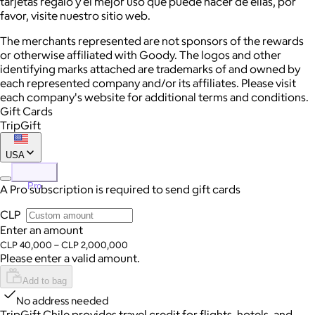
tarjetas regalo y el mejor uso que puede hacer de ellas, por
favor, visite nuestro sitio web.
The merchants represented are not sponsors of the rewards
or otherwise affiliated with Goody. The logos and other
identifying marks attached are trademarks of and owned by
each represented company and/or its affiliates. Please visit
each company's website for additional terms and conditions.
Gift Cards
TripGift
USA
Pro
A Pro subscription is required to send gift cards
CLP
Enter an amount
CLP 40,000 – CLP 2,000,000
Please enter a valid amount.
Add to bag
No address needed
TripGift Chile provides travel credit for flights, hotels, and