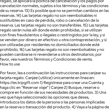
regalo, se aplicará la política de cancelación y los pagos por
cancelación normales, sujetos a los términos y las condiciones
de su reserva. 13) Es posible que no se permitan cambios en las
reservas. 14) Las tarjetas regalo no son reembolsables ni
sustituibles en caso de pérdida, robo o cancelación de la
reserva. Las tarjetas regalo no son transferibles. 15) Las tarjetas
regalo serán nulas allí donde estén prohibidas, si se utilizan
con fines fraudulentos o ilegales o restringidos por la ley, y si
se venden por dinero en efectivo u otra contraprestación, y si
son utilizadas por residentes no domiciliados donde esté
prohibido. 16) Las tarjetas regalo no son reembolsables y no
pueden cambiarse ni revenderse a otros destinatarios; por
favor, vea nuestros Términos y Condiciones de venta.
How to use
Por favor, lea a continuación las instrucciones para canjear su
tarjeta regalo. Canjee (utilice) únicamente en línea en:
https://es.tripgift.com 1) Regístrese para crear una Cuenta y
haga clic en "Reservar viaje" | Canjee 2) Busque, reserve o
compre en función de sus necesidades de productos. 3) Una
vez que haya seleccionado las opciones que desea,
introduzca los datos de la persona o las personas implicadas
en la reserva o transacción del producto. 4) Vaya a la página de