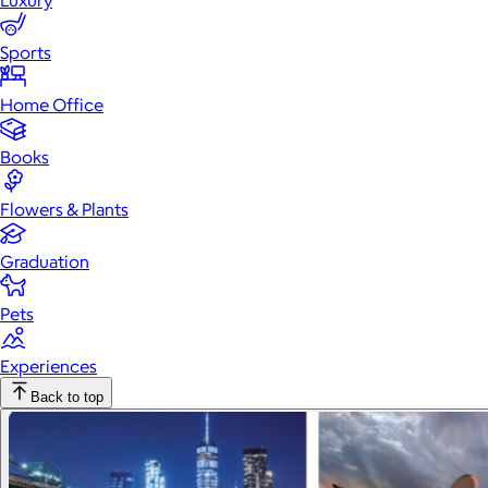
Luxury
Sports
Home Office
Books
Flowers & Plants
Graduation
Pets
Experiences
Back to top