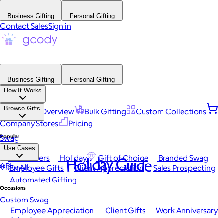
Business Gifting
Personal Gifting
Contact Sales
Sign in
Business Gifting
Personal Gifting
How It Works
Browse Gifts
Platform Overview
Bulk Gifting
Custom Collections
Company Stores
Pricing
Popular
Swag
Use Cases
Best Sellers
Holiday
Gift of Choice
Branded Swag
Holiday Guide
API
View All
Employee Gifts
Client Appreciation
Sales Prospecting
Automated Gifting
Occasions
Custom Swag
Employee Appreciation
Client Gifts
Work Anniversary