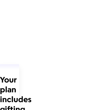
Your
plan
includes
gifting