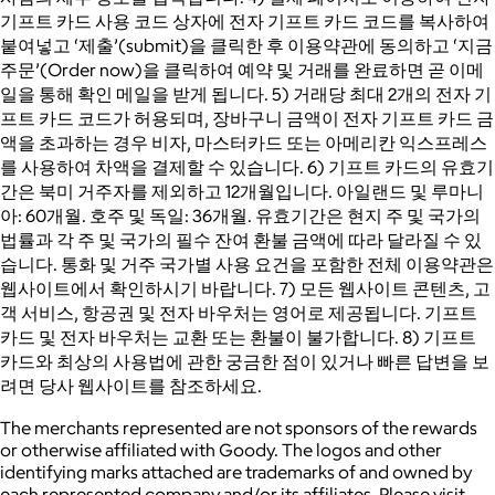
기프트 카드 사용 코드 상자에 전자 기프트 카드 코드를 복사하여
붙여넣고 ‘제출’(submit)을 클릭한 후 이용약관에 동의하고 ‘지금
주문’(Order now)을 클릭하여 예약 및 거래를 완료하면 곧 이메
일을 통해 확인 메일을 받게 됩니다. 5) 거래당 최대 2개의 전자 기
프트 카드 코드가 허용되며, 장바구니 금액이 전자 기프트 카드 금
액을 초과하는 경우 비자, 마스터카드 또는 아메리칸 익스프레스
를 사용하여 차액을 결제할 수 있습니다. 6) 기프트 카드의 유효기
간은 북미 거주자를 제외하고 12개월입니다. 아일랜드 및 루마니
아: 60개월. 호주 및 독일: 36개월. 유효기간은 현지 주 및 국가의
법률과 각 주 및 국가의 필수 잔여 환불 금액에 따라 달라질 수 있
습니다. 통화 및 거주 국가별 사용 요건을 포함한 전체 이용약관은
웹사이트에서 확인하시기 바랍니다. 7) 모든 웹사이트 콘텐츠, 고
객 서비스, 항공권 및 전자 바우처는 영어로 제공됩니다. 기프트
카드 및 전자 바우처는 교환 또는 환불이 불가합니다. 8) 기프트
카드와 최상의 사용법에 관한 궁금한 점이 있거나 빠른 답변을 보
려면 당사 웹사이트를 참조하세요.
The merchants represented are not sponsors of the rewards
or otherwise affiliated with Goody. The logos and other
identifying marks attached are trademarks of and owned by
each represented company and/or its affiliates. Please visit