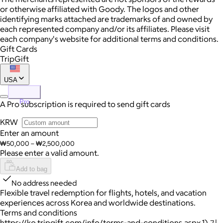
or otherwise affiliated with Goody. The logos and other
identifying marks attached are trademarks of and owned by
each represented company and/or its affiliates. Please visit
each company's website for additional terms and conditions.
Gift Cards
TripGift
USA
Pro
A Pro subscription is required to send gift cards
KRW
Enter an amount
₩50,000 – ₩2,500,000
Please enter a valid amount.
Add to bag
No address needed
Flexible travel redemption for flights, hotels, and vacation
experiences across Korea and worldwide destinations.
Terms and conditions
https://ko.tripgift.com/info/terms-and-conditions.aspx 1) 기