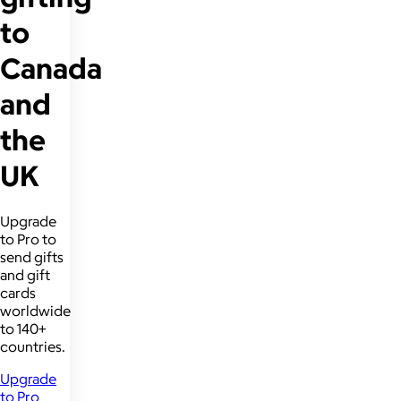
to
Canada
and
the
UK
Upgrade
to Pro to
send gifts
and gift
cards
worldwide
to 140+
countries.
Upgrade
to Pro