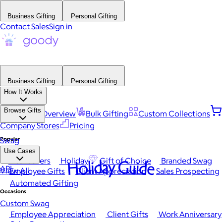
Business Gifting
Personal Gifting
Contact Sales
Sign in
Business Gifting
Personal Gifting
How It Works
Browse Gifts
Platform Overview
Bulk Gifting
Custom Collections
Company Stores
Pricing
Popular
Swag
Use Cases
Best Sellers
Holiday
Gift of Choice
Branded Swag
Holiday Guide
API
View All
Employee Gifts
Client Appreciation
Sales Prospecting
Automated Gifting
Occasions
Custom Swag
Employee Appreciation
Client Gifts
Work Anniversary