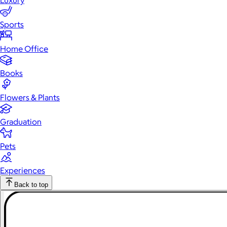
Luxury
Sports
Home Office
Books
Flowers & Plants
Graduation
Pets
Experiences
Back to top