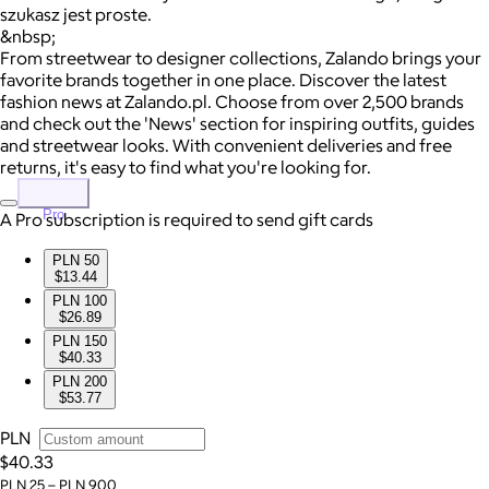
szukasz jest proste.
&nbsp;
From streetwear to designer collections, Zalando brings your
favorite brands together in one place. Discover the latest
fashion news at Zalando.pl. Choose from over 2,500 brands
and check out the 'News' section for inspiring outfits, guides
and streetwear looks. With convenient deliveries and free
returns, it's easy to find what you're looking for.
Pro
A Pro subscription is required to send gift cards
PLN 50
$13.44
PLN 100
$26.89
PLN 150
$40.33
PLN 200
$53.77
PLN
$40.33
PLN 25 – PLN 900