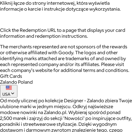
Kliknij łącze do strony internetowej, która wyświetla
informacje o karcie i instrukcje dotyczące wykorzystania.
Click the Redemption URL to a page that displays your card
information and redemption instructions.
The merchants represented are not sponsors of the rewards
or otherwise affiliated with Goody. The logos and other
identifying marks attached are trademarks of and owned by
each represented company and/or its affiliates. Please visit
each company's website for additional terms and conditions.
Gift Cards
Zalando Poland
USA
Od mody ulicznej po kolekcje Designer - Zalando zbiera Twoje
ulubione marki w jednym miejscu. Odkryj najświeższe
modowe nowinki na Zalando.pl. Wybieraj spośród ponad
2,500 marek i zajrzyj do sekcji 'Nowości' po inspirujące outfity,
poradniki i streetwearowe stylizacje. Dzięki wygodnym
dostawom i darmowym zwrotom znalezienie tego, czego