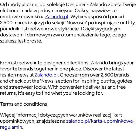
Od mody ulicznej po kolekcje Designer - Zalando zbiera Twoje
ulubione marki w jednym miejscu. Odkryj najświeższe
modowe nowinki na
Zalando.pl
. Wybieraj spośród ponad
2,500 marek i zajrzyj do sekcji 'Nowości' po inspirujące outfity,
poradniki i streetwearowe stylizacje. Dzięki wygodnym
dostawom i darmowym zwrotom znalezienie tego, czego
szukasz jest proste.
From streetwear to designer collections, Zalando brings your
favorite brands together in one place. Discover the latest
fashion news at
Zalando.pl
. Choose from over 2,500 brands
and check out the 'News' section for inspiring outfits, guides
and streetwear looks. With convenient deliveries and free
returns, it's easy to find what you're looking for.
Terms and conditions
Więcej informacji dotyczących warunków realizacji kart
upominkowych, znajdziesz na
zalando.pl/karta-upominkowa-
regulamin
.