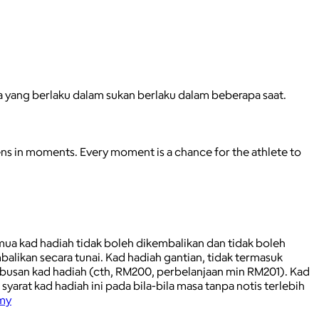
a yang berlaku dalam sukan berlaku dalam beberapa saat.
pens in moments. Every moment is a chance for the athlete to
emua kad hadiah tidak boleh dikembalikan dan tidak boleh
alikan secara tunai. Kad hadiah gantian, tidak termasuk
busan kad hadiah (cth, RM200, perbelanjaan min RM201). Kad
at kad hadiah ini pada bila-bila masa tanpa notis terlebih
my