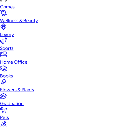
Games
Wellness & Beauty
Luxury
Sports
Home Office
Books
Flowers & Plants
Graduation
Pets