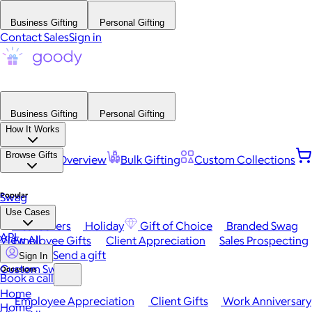
Business Gifting
Personal Gifting
Contact Sales
Sign in
Business Gifting
Personal Gifting
How It Works
Browse Gifts
Platform Overview
Bulk Gifting
Custom Collections
Popular
Swag
Use Cases
Best Sellers
Holiday
Gift of Choice
Branded Swag
API
View All
Employee Gifts
Client Appreciation
Sales Prospecting
Send a gift
Sign In
Custom Swag
Occasions
Book a call
Home
Employee Appreciation
Client Gifts
Work Anniversary
Home