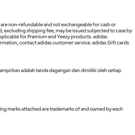
rds are non-refundable and not exchangeable for cash or
d, excluding shipping fee, may be issued subjected to case by
applicable for Premium and Yeezy products. adidas
formation, contact adidas customer service. adidas Gift cards
ampirkan adalah tanda dagangan dan dimiliki oleh setiap
ifying marks attached are trademarks of and owned by each