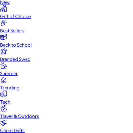
New
Gift of Choice
Best Sellers
Back to School
Branded Swag
Summer
Trending
Tech
Travel & Outdoors
Client Gifts