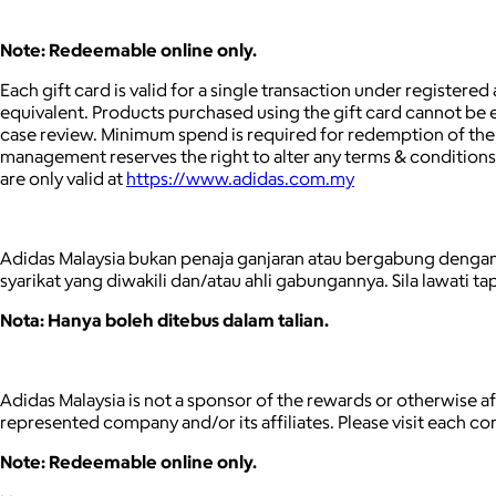
Note: Redeemable online only.
Each gift card is valid for a single transaction under register
equivalent. Products purchased using the gift card cannot be 
case review. Minimum spend is required for redemption of the 
management reserves the right to alter any terms & conditions 
are only valid at
https://www.adidas.com.my
Adidas Malaysia bukan penaja ganjaran atau bergabung dengan 
syarikat yang diwakili dan/atau ahli gabungannya. Sila lawati t
Nota: Hanya boleh ditebus dalam talian.
Adidas Malaysia is not a sponsor of the rewards or otherwise 
represented company and/or its affiliates. Please visit each c
Note: Redeemable online only.