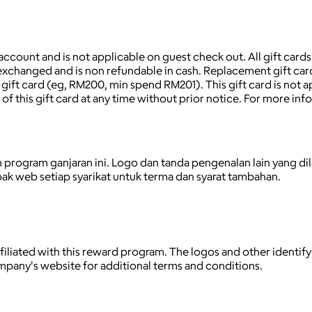
ed account and is not applicable on guest check out. All gift ca
exchanged and is non refundable in cash. Replacement gift car
gift card (eg, RM200, min spend RM201). This gift card is not 
of this gift card at any time without prior notice. For more in
program ganjaran ini. Logo dan tanda pengenalan lain yang dil
apak web setiap syarikat untuk terma dan syarat tambahan.
affiliated with this reward program. The logos and other ident
ompany's website for additional terms and conditions.