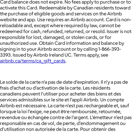
Card balance does not expire. No fees apply to purchase or to
activate this Card. Redeemable by Canadian residents toward
the purchase of eligible goods and services on the Airbnb
website and app. Use requires an Airbnb account. Card is non-
reloadable and, except where required by law, cannot be
redeemed for cash, refunded, returned, or resold. Issuer is not
responsible for lost, damaged, or stolen cards, or for
unauthorized use. Obtain Card information and balance by
signing in to your Airbnb account or by calling 1-866-393-
3393. Issued by Airbnb Ireland UC. Terms apply, see
airbnb.ca/terms/ca_gift_cards
.
Le solde de la carte n'a pas de date d'expiration. Il n'y a pas de
frais d'achat ou d'activation de la carte. Les résidents
canadiens peuvent l'utiliser pour acheter des biens et des
services admissibles sur le site et l'appli Airbnb. Un compte
Airbnb est nécessaire. La carte n'est pas rechargeable et, sauf
lorsque la loi l'exige, ne peut être remboursée, retournée,
revendue ou échangée contre de l'argent. L'émetteur n'est pas
responsable en cas de vol, de perte, d'endommagement ou
d'utilisation non autorisée de la carte. Pour obtenir des