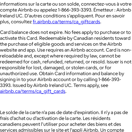
informations sur la carte ou son solde, connectez-vous à votre
compte Airbnb ou appelez 1-866-393-3393. Émetteur : Airbnb
Ireland UC. D'autres conditions s'appliquent. Pour en savoir
plus, consultez
fr.airbnb.ca/terms/ca_giftcards
.
Card balance does not expire. No fees apply to purchase or to
activate this Card. Redeemable by Canadian residents toward
the purchase of eligible goods and services on the Airbnb
website and app. Use requires an Airbnb account. Card is non-
reloadable and, except where required by law, cannot be
redeemed for cash, refunded, returned, or resold. Issuer is not
responsible for lost, damaged, or stolen cards, or for
unauthorized use. Obtain Card information and balance by
signing in to your Airbnb account or by calling 1-866-393-
3393. Issued by Airbnb Ireland UC. Terms apply, see
airbnb.ca/terms/ca_gift_cards
.
Le solde de la carte n'a pas de date d'expiration. Il n'y a pas de
frais d'achat ou d'activation de la carte. Les résidents
canadiens peuvent l'utiliser pour acheter des biens et des
services admissibles sur le site et l'appli Airbnb. Un compte