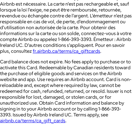
Airbnb est nécessaire. La carte n'est pas rechargeable et, sauf
lorsque la loi l'exige, ne peut être remboursée, retournée,
revendue ou échangée contre de l'argent. L'émetteur n'est pas
responsable en cas de vol, de perte, d'endommagement ou
d'utilisation non autorisée de la carte. Pour obtenir des
informations sur la carte ou son solde, connectez-vous à votre
compte Airbnb ou appelez 1-866-393-3393. Émetteur : Airbnb
Ireland UC. D'autres conditions s'appliquent. Pour en savoir
plus, consultez
fr.airbnb.ca/terms/ca_giftcards
.
Card balance does not expire. No fees apply to purchase or to
activate this Card. Redeemable by Canadian residents toward
the purchase of eligible goods and services on the Airbnb
website and app. Use requires an Airbnb account. Card is non-
reloadable and, except where required by law, cannot be
redeemed for cash, refunded, returned, or resold. Issuer is not
responsible for lost, damaged, or stolen cards, or for
unauthorized use. Obtain Card information and balance by
signing in to your Airbnb account or by calling 1-866-393-
3393. Issued by Airbnb Ireland UC. Terms apply, see
airbnb.ca/terms/ca_gift_cards
.