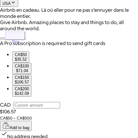
USA
Airbnb en cadeau. Là où aller pour ne pas s’ennuyer dans le
monde entier.
Give Airbnb. Amazing places to stay and things to do, all
around the world.
Pro
A Pro subscription is required to send gift cards
CA$50
$35.52
CA$100
$71.04
CA$150
$106.57
CA$200
$142.09
CAD
$106.57
CA$50 – CA$500
Add to bag
No address needed