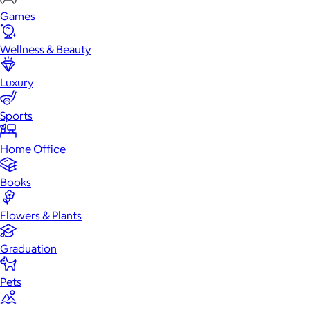
Games
Wellness & Beauty
Luxury
Sports
Home Office
Books
Flowers & Plants
Graduation
Pets