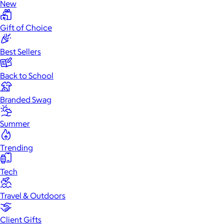
New
Gift of Choice
Best Sellers
Back to School
Branded Swag
Summer
Trending
Tech
Travel & Outdoors
Client Gifts