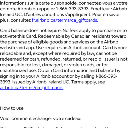
informations sur la carte ou son solde, connectez-vous à votre
compte Airbnb ou appelez 1-866-393-3393. Émetteur : Airbnb
Ireland UC. D'autres conditions s'appliquent. Pour en savoir
plus, consultez
fr.airbnb.ca/terms/ca_giftcards
.
Card balance does not expire. No fees apply to purchase or to
activate this Card. Redeemable by Canadian residents toward
the purchase of eligible goods and services on the Airbnb
website and app. Use requires an Airbnb account. Card is non-
reloadable and, except where required by law, cannot be
redeemed for cash, refunded, returned, or resold. Issuer is not
responsible for lost, damaged, or stolen cards, or for
unauthorized use. Obtain Card information and balance by
signing in to your Airbnb account or by calling 1-866-393-
3393. Issued by Airbnb Ireland UC. Terms apply, see
airbnb.ca/terms/ca_gift_cards
.
How to use
Voici comment échanger votre cadeau: