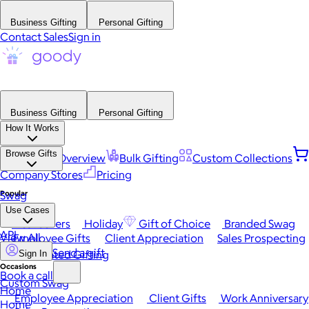
Business Gifting
Personal Gifting
Contact Sales
Sign in
Business Gifting
Personal Gifting
How It Works
Browse Gifts
Platform Overview
Bulk Gifting
Custom Collections
Company Stores
Pricing
Popular
Swag
Use Cases
Best Sellers
Holiday
Gift of Choice
Branded Swag
API
View All
Employee Gifts
Client Appreciation
Sales Prospecting
Send a gift
Automated Gifting
Sign In
Occasions
Book a call
Custom Swag
Home
Employee Appreciation
Client Gifts
Work Anniversary
Home