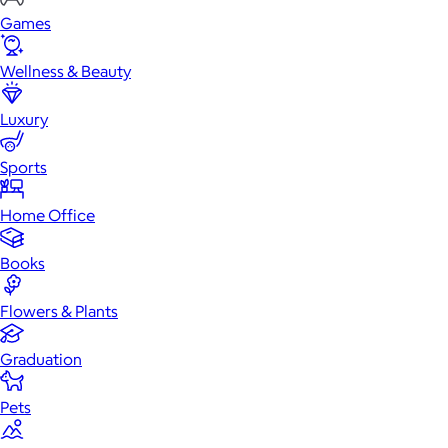
Games
Wellness & Beauty
Luxury
Sports
Home Office
Books
Flowers & Plants
Graduation
Pets