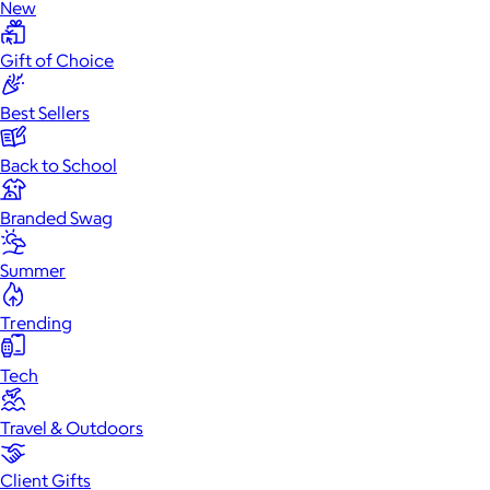
New
Gift of Choice
Best Sellers
Back to School
Branded Swag
Summer
Trending
Tech
Travel & Outdoors
Client Gifts