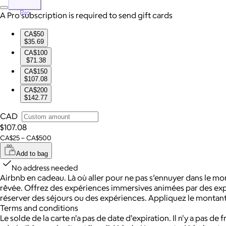
Pro
A Pro subscription is required to send gift cards
CA$50
$35.69
CA$100
$71.38
CA$150
$107.08
CA$200
$142.77
CAD
$107.08
CA$25 – CA$500
Add to bag
No address needed
Airbnb en cadeau. Là où aller pour ne pas s’ennuyer dans le mon
rêvée. Offrez des expériences immersives animées par des exper
réserver des séjours ou des expériences. Appliquez le montant 
Terms and conditions
Le solde de la carte n'a pas de date d'expiration. Il n'y a pas de