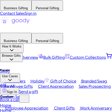
Business Gifting
Personal Gifting
Contact Sales
Sign in
Business Gifting
Personal Gifting
How It Works
Browse Gifts
Platform Overview
Bulk Gifting
Custom Collections
Popular
Swag
Use Cases
Best Sellers
Holiday
Gift of Choice
Branded Swag
API
View All
Employee Gifts
Client Appreciation
Sales Prospecting
Send a gift
Sign In
Custom Swag
Occasions
Book a call
Home
Employee Appreciation
Client Gifts
Work Anniversary
Home