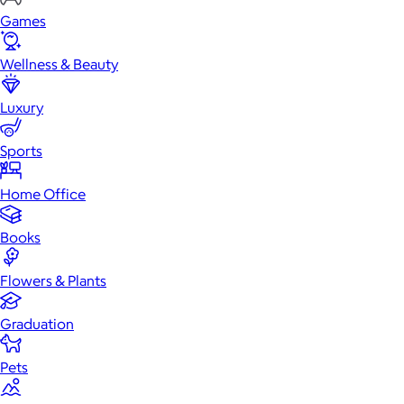
Games
Wellness & Beauty
Luxury
Sports
Home Office
Books
Flowers & Plants
Graduation
Pets