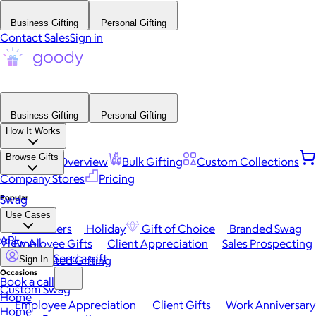
Business Gifting
Personal Gifting
Contact Sales
Sign in
Business Gifting
Personal Gifting
How It Works
Browse Gifts
Platform Overview
Bulk Gifting
Custom Collections
Company Stores
Pricing
Popular
Swag
Use Cases
Best Sellers
Holiday
Gift of Choice
Branded Swag
API
View All
Employee Gifts
Client Appreciation
Sales Prospecting
Send a gift
Automated Gifting
Sign In
Occasions
Book a call
Custom Swag
Home
Employee Appreciation
Client Gifts
Work Anniversary
Home