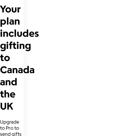
Your
plan
includes
gifting
to
Canada
and
the
UK
Upgrade
to Pro to
send gifts