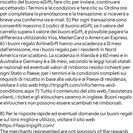
riscatto del buono eGift; fare clic per inviare, continuare
accettando i Termini e le condizioni e fare clic su Ordina ora
per completare la prenotazione e la transazione: si riceverà a
breve una conferma via e-mail. 5) Per ogni transazione sono
consentiti massimo 2 codici di buono eGift; se il valore del
carrello supera il valore dei buoni eGift, è possibile pagare la
differenza utilizzando Visa, MasterCard o American Express.
6) I buoni regalo AirlineGift hanno una scadenza a 12 mesi
dall'emissione, ma i buoni regalo per i residenti in Nord
America non scadono. La scadenza in Irlanda è a 60 mesi e in
Australia e Germany è a 36 mesi, secondo le leggi locali statali
e nazionali ed eventuali valori di rimborso residui richiesti per
ogni Stato o Paese; per i termini e le condizioni completi sui
requisiti di riscatto in base alla valuta e al Paese di residenza,
visitare il sito web http://tripgift.com/info/terms-and-
conditions.aspx 7) Tutto il contenuto del sito web, l'assistenza
clienti, i ticket e gli eVouchers saranno in inglese. Buoni regalo
e eVouchers non possono essere scambiati né rimborsati.
8) Per le risposte rapide ed eventuali domande sui buoni regali
e sul loro migliore utilizzo, visitare il sito web
https://faqs.tripgift.com/
The merchants represented are not sponsors of the rewards