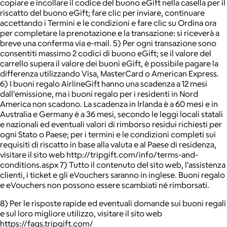
copiare e incollare il codice del buono eGift nella casella per il
riscatto del buono eGift; fare clic per inviare, continuare
accettando i Termini e le condizioni e fare clic su Ordina ora
per completare la prenotazione e la transazione: si riceverà a
breve una conferma via e-mail. 5) Per ogni transazione sono
consentiti massimo 2 codici di buono eGift; se il valore del
carrello supera il valore dei buoni eGift, è possibile pagare la
differenza utilizzando Visa, MasterCard o American Express.
6) I buoni regalo AirlineGift hanno una scadenza a 12 mesi
dall'emissione, ma i buoni regalo per i residenti in Nord
America non scadono. La scadenza in Irlanda è a 60 mesi e in
Australia e Germany è a 36 mesi, secondo le leggi locali statali
e nazionali ed eventuali valori di rimborso residui richiesti per
ogni Stato o Paese; per i termini e le condizioni completi sui
requisiti di riscatto in base alla valuta e al Paese di residenza,
visitare il sito web http://tripgift.com/info/terms-and-
conditions.aspx 7) Tutto il contenuto del sito web, l'assistenza
clienti, i ticket e gli eVouchers saranno in inglese. Buoni regalo
e eVouchers non possono essere scambiati né rimborsati.
8) Per le risposte rapide ed eventuali domande sui buoni regali
e sul loro migliore utilizzo, visitare il sito web
https://faqs.tripgift.com/