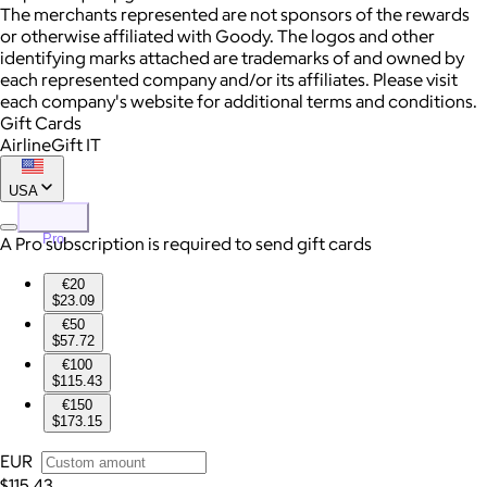
The merchants represented are not sponsors of the rewards
or otherwise affiliated with Goody. The logos and other
identifying marks attached are trademarks of and owned by
each represented company and/or its affiliates. Please visit
each company's website for additional terms and conditions.
Gift Cards
AirlineGift IT
USA
Pro
A Pro subscription is required to send gift cards
€20
$23.09
€50
$57.72
€100
$115.43
€150
$173.15
EUR
$115.43