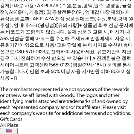
용처]- 바로 사용 : AK PLAZA (수원,분당,평택,원주, 광명점, 금정
점), AK(홍대, 기흥점) 및 공항전문점(단, 임대갑 매장 제외)- 지
류상품권 교환 : AK PLAZA 전점 상품권데스크(수원,분당,평택,원
주점), 안내데스크(광명점)[유의사항]※ 상품권 최초 전달 문자에
는 바코드가 포함되지 않습니다. 실제 상품권 교환 시, 메시지 내
ARS 연결을 통해 바코드를 수신해 주세요.※ 인증메세지 사용 시
유효기간이 있으므로 사용/교환 당일에 본 메시지를 수신한 휴대
폰으로 080-970-0123로 전화하여 사용하세요. 유효기간이 지난
경우 다시 전화하여 수신 받으실 수 있습니다.※ 잔액환불은 갤럭
시아머니트리 고객센터1566-0123 (평일09시~18시) 문의를 통해
가능합니다. (1만원 초과 60% 이상 사용 시/1만원 이하 80% 이상
사용 시)
The merchants represented are not sponsors of the rewards
or otherwise affiliated with Goody. The logos and other
identifying marks attached are trademarks of and owned by
each represented company and/or its affiliates. Please visit
each company's website for additional terms and conditions.
Gift Cards
AK Plaza