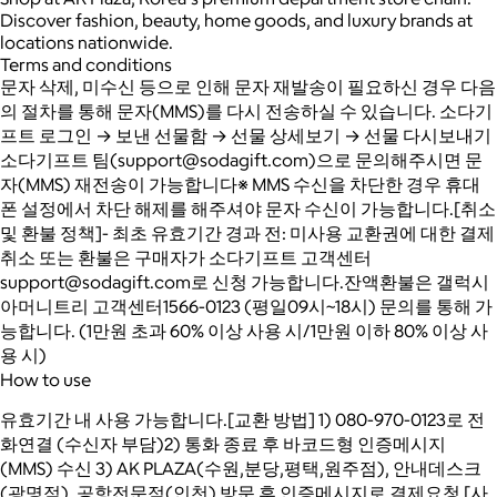
Discover fashion, beauty, home goods, and luxury brands at
locations nationwide.
Terms and conditions
문자 삭제, 미수신 등으로 인해 문자 재발송이 필요하신 경우 다음
의 절차를 통해 문자(MMS)를 다시 전송하실 수 있습니다. 소다기
프트 로그인 → 보낸 선물함 → 선물 상세보기 → 선물 다시보내기
소다기프트 팀(support@sodagift.com)으로 문의해주시면 문
자(MMS) 재전송이 가능합니다※ MMS 수신을 차단한 경우 휴대
폰 설정에서 차단 해제를 해주셔야 문자 수신이 가능합니다.[취소
및 환불 정책]- 최초 유효기간 경과 전: 미사용 교환권에 대한 결제
취소 또는 환불은 구매자가 소다기프트 고객센터
support@sodagift.com로 신청 가능합니다.잔액환불은 갤럭시
아머니트리 고객센터1566-0123 (평일09시~18시) 문의를 통해 가
능합니다. (1만원 초과 60% 이상 사용 시/1만원 이하 80% 이상 사
용 시)
How to use
유효기간 내 사용 가능합니다.[교환 방법] 1) 080-970-0123로 전
화연결 (수신자 부담)2) 통화 종료 후 바코드형 인증메시지
(MMS) 수신 3) AK PLAZA(수원,분당,평택,원주점), 안내데스크
(광명점), 공항전문점(인천) 방문 후 인증메시지로 결제요청 [사