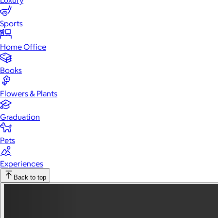
Luxury
Sports
Home Office
Books
Flowers & Plants
Graduation
Pets
Experiences
Back to top