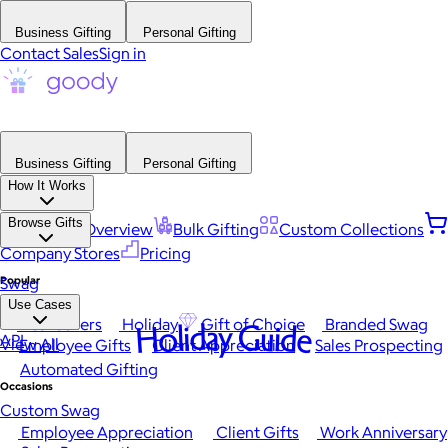
Business Gifting
Personal Gifting
Contact Sales
Sign in
Business Gifting
Personal Gifting
How It Works
Browse Gifts
Platform Overview
Bulk Gifting
Custom Collections
Company Stores
Pricing
Popular
Swag
Use Cases
Best Sellers
Holiday
Gift of Choice
Branded Swag
Holiday Guide
API
View All
Employee Gifts
Client Appreciation
Sales Prospecting
Automated Gifting
Occasions
Custom Swag
Employee Appreciation
Client Gifts
Work Anniversary