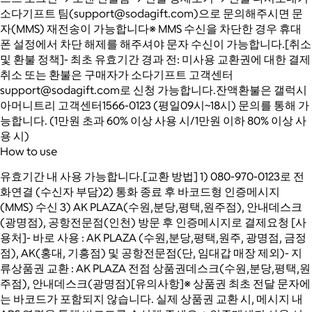
소다기프트 팀(support@sodagift.com)으로 문의해주시면 문
자(MMS) 재전송이 가능합니다※ MMS 수신을 차단한 경우 휴대
폰 설정에서 차단 해제를 해주셔야 문자 수신이 가능합니다.[취소
및 환불 정책]- 최초 유효기간 경과 전: 미사용 교환권에 대한 결제
취소 또는 환불은 구매자가 소다기프트 고객센터
support@sodagift.com로 신청 가능합니다.잔액환불은 갤럭시
아머니트리 고객센터1566-0123 (평일09시~18시) 문의를 통해 가
능합니다. (1만원 초과 60% 이상 사용 시/1만원 이하 80% 이상 사
용 시)
How to use
유효기간 내 사용 가능합니다.[교환 방법] 1) 080-970-0123로 전
화연결 (수신자 부담)2) 통화 종료 후 바코드형 인증메시지
(MMS) 수신 3) AK PLAZA(수원,분당,평택,원주점), 안내데스크
(광명점), 공항전문점(인천) 방문 후 인증메시지로 결제요청 [사
용처]- 바로 사용 : AK PLAZA (수원,분당,평택,원주, 광명점, 금정
점), AK(홍대, 기흥점) 및 공항전문점(단, 임대갑 매장 제외)- 지
류상품권 교환 : AK PLAZA 전점 상품권데스크(수원,분당,평택,원
주점), 안내데스크(광명점)[유의사항]※ 상품권 최초 전달 문자에
는 바코드가 포함되지 않습니다. 실제 상품권 교환 시, 메시지 내