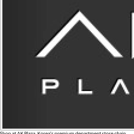
Shop at AK Plaza, Korea's premium department store chain.