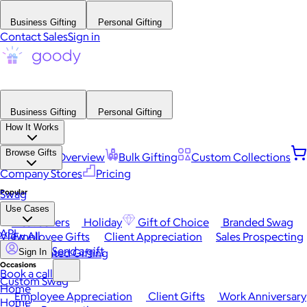
Business Gifting
Personal Gifting
Contact Sales
Sign in
Business Gifting
Personal Gifting
How It Works
Browse Gifts
Platform Overview
Bulk Gifting
Custom Collections
Company Stores
Pricing
Popular
Swag
Use Cases
Best Sellers
Holiday
Gift of Choice
Branded Swag
API
View All
Employee Gifts
Client Appreciation
Sales Prospecting
Send a gift
Automated Gifting
Sign In
Occasions
Book a call
Custom Swag
Home
Employee Appreciation
Client Gifts
Work Anniversary
Home