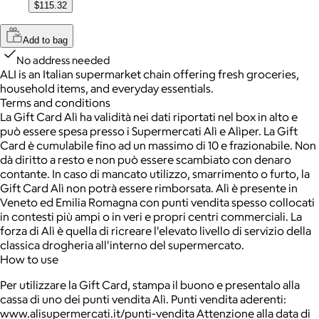
$115.32
Add to bag
No address needed
ALI is an Italian supermarket chain offering fresh groceries,
household items, and everyday essentials.
Terms and conditions
La Gift Card Alì ha validità nei dati riportati nel box in alto e
può essere spesa presso i Supermercati Alì e Alìper. La Gift
Card è cumulabile fino ad un massimo di 10 e frazionabile. Non
dà diritto a resto e non può essere scambiato con denaro
contante. In caso di mancato utilizzo, smarrimento o furto, la
Gift Card Alì non potrà essere rimborsata. Alì è presente in
Veneto ed Emilia Romagna con punti vendita spesso collocati
in contesti più ampi o in veri e propri centri commerciali. La
forza di Alì è quella di ricreare l'elevato livello di servizio della
classica drogheria all'interno del supermercato.
How to use
Per utilizzare la Gift Card, stampa il buono e presentalo alla
cassa di uno dei punti vendita Alì. Punti vendita aderenti:
www.alisupermercati.it/punti-vendita Attenzione alla data di