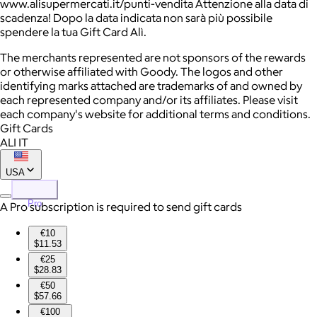
www.alisupermercati.it/punti-vendita Attenzione alla data di
scadenza! Dopo la data indicata non sarà più possibile
spendere la tua Gift Card Alì.
The merchants represented are not sponsors of the rewards
or otherwise affiliated with Goody. The logos and other
identifying marks attached are trademarks of and owned by
each represented company and/or its affiliates. Please visit
each company's website for additional terms and conditions.
Gift Cards
ALI IT
USA
Pro
A Pro subscription is required to send gift cards
€10
$11.53
€25
$28.83
€50
$57.66
€100