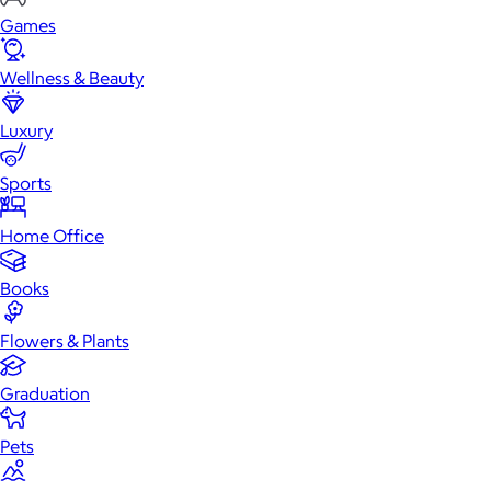
Games
Wellness & Beauty
Luxury
Sports
Home Office
Books
Flowers & Plants
Graduation
Pets