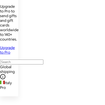
Upgrade
to Pro to
send gifts
and gift
cards
worldwide
to 140+
countries.
Upgrade
to Pro
Global
shipping
Italy
Pro