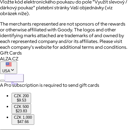
Vložte kód elektronického poukazu do pole “Využít slevový /
dárkový poukaz” platební stránky Vaší objednávky (viz
obrázek níže).
The merchants represented are not sponsors of the rewards
or otherwise affiliated with Goody. The logos and other
identifying marks attached are trademarks of and owned by
each represented company and/or its affiliates. Please visit
each company's website for additional terms and conditions.
Gift Cards
ALZA.CZ
USA
Pro
A Pro subscription is required to send gift cards
CZK 200
$9.53
CZK 500
$23.83
CZK 1,000
$47.66