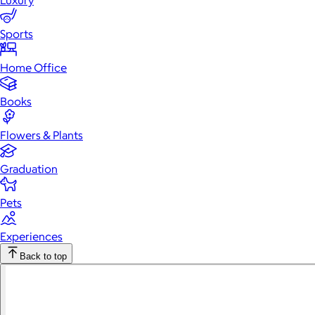
Luxury
Sports
Home Office
Books
Flowers & Plants
Graduation
Pets
Experiences
Back to top