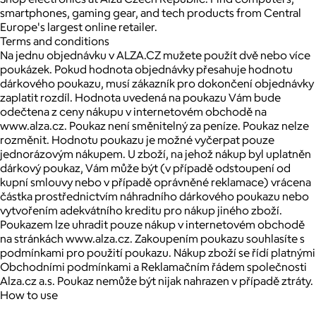
smartphones, gaming gear, and tech products from Central
Europe's largest online retailer.
Terms and conditions
Na jednu objednávku v ALZA.CZ mužete použít dvě nebo více
poukázek. Pokud hodnota objednávky přesahuje hodnotu
dárkového poukazu, musí zákazník pro dokončení objednávky
zaplatit rozdíl. Hodnota uvedená na poukazu Vám bude
odečtena z ceny nákupu v internetovém obchodě na
www.alza.cz. Poukaz není směnitelný za peníze. Poukaz nelze
rozměnit. Hodnotu poukazu je možné vyčerpat pouze
jednorázovým nákupem. U zboží, na jehož nákup byl uplatněn
dárkový poukaz, Vám může být (v případě odstoupení od
kupní smlouvy nebo v případě oprávněné reklamace) vrácena
částka prostřednictvím náhradního dárkového poukazu nebo
vytvořením adekvátního kreditu pro nákup jiného zboží.
Poukazem lze uhradit pouze nákup v internetovém obchodě
na stránkách www.alza.cz. Zakoupením poukazu souhlasíte s
podmínkami pro použití poukazu. Nákup zboží se řídí platnými
Obchodními podmínkami a Reklamačním řádem společnosti
Alza.cz a.s. Poukaz nemůže být nijak nahrazen v případě ztráty.
How to use