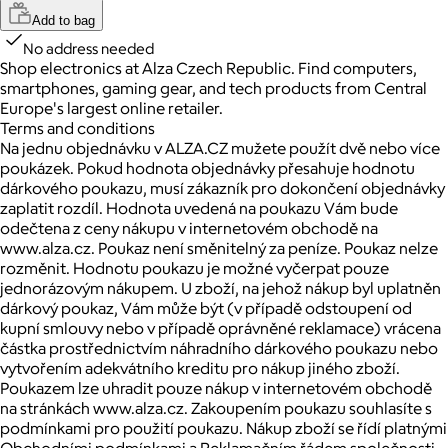
Add to bag
No address needed
Shop electronics at Alza Czech Republic. Find computers,
smartphones, gaming gear, and tech products from Central
Europe's largest online retailer.
Terms and conditions
Na jednu objednávku v ALZA.CZ mužete použít dvě nebo více
poukázek. Pokud hodnota objednávky přesahuje hodnotu
dárkového poukazu, musí zákazník pro dokončení objednávky
zaplatit rozdíl. Hodnota uvedená na poukazu Vám bude
odečtena z ceny nákupu v internetovém obchodě na
www.alza.cz. Poukaz není směnitelný za peníze. Poukaz nelze
rozměnit. Hodnotu poukazu je možné vyčerpat pouze
jednorázovým nákupem. U zboží, na jehož nákup byl uplatněn
dárkový poukaz, Vám může být (v případě odstoupení od
kupní smlouvy nebo v případě oprávněné reklamace) vrácena
částka prostřednictvím náhradního dárkového poukazu nebo
vytvořením adekvátního kreditu pro nákup jiného zboží.
Poukazem lze uhradit pouze nákup v internetovém obchodě
na stránkách www.alza.cz. Zakoupením poukazu souhlasíte s
podmínkami pro použití poukazu. Nákup zboží se řídí platnými