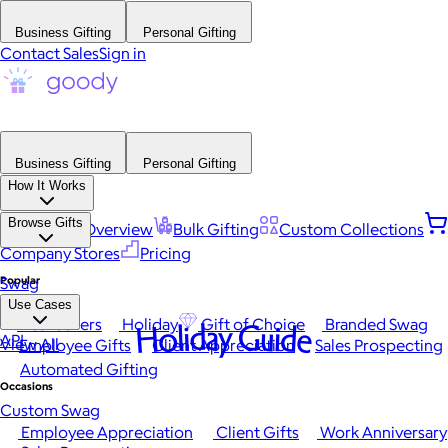
Business Gifting
Personal Gifting
Contact Sales
Sign in
Business Gifting
Personal Gifting
How It Works
Browse Gifts
Platform Overview
Bulk Gifting
Custom Collections
Company Stores
Pricing
Popular
Swag
Use Cases
Best Sellers
Holiday
Gift of Choice
Branded Swag
Holiday Guide
API
View All
Employee Gifts
Client Appreciation
Sales Prospecting
Automated Gifting
Occasions
Custom Swag
Employee Appreciation
Client Gifts
Work Anniversary