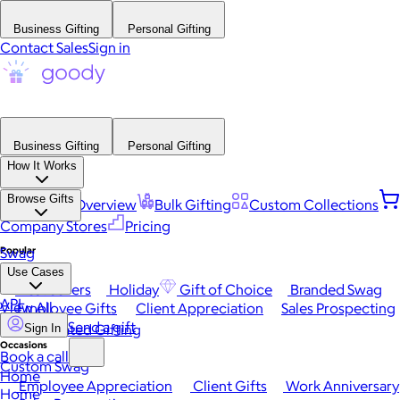
Business Gifting
Personal Gifting
Contact Sales
Sign in
Business Gifting
Personal Gifting
How It Works
Browse Gifts
Platform Overview
Bulk Gifting
Custom Collections
Company Stores
Pricing
Popular
Swag
Use Cases
Best Sellers
Holiday
Gift of Choice
Branded Swag
API
View All
Employee Gifts
Client Appreciation
Sales Prospecting
Send a gift
Automated Gifting
Sign In
Occasions
Book a call
Custom Swag
Home
Employee Appreciation
Client Gifts
Work Anniversary
Home