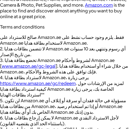
Camera & Photo, Pet Supplies, and more.
Amazon.com
is the
place to find and discover almost anything you want to buy
online at a great price.
Terms and conditions
صالح للاسترداد على Amazon.ae فقط. يلزم وجود حساب نشط على
Amazon.ae لاستخدام بطاقة هدايا Amazon.ae.
2. لا تتضمن بطاقات هدايا Amazon.ae أي رسوم وتنتهي بعد 10 سنوات
من تاريخ الإصدار.
3. تخضع بطاقة هدايا Amazon.ae لشروط وأحكام Amazon.ae
[
www.amazon.ae/gc-legal
]. من خلال شراء أو استخدام بطاقة هدايا
Amazon.ae، فإنك توافق على هذه الشروط والأحكام.
4. لاسترداد بطاقة هدايا Amazon.ae، يرجى زيارة
https://www.amazon.ae/gc/redeem
. لمزيد من الإرشادات حول
كيفية استرداد بطاقة هدايا Amazon.ae الخاصة بك، يرجى زيارة
"استرداد بطاقات الهدايا"
5. لن تكون Amazon.ae مسؤولة في حالة فقدان أو سرقة أو إتلاف أي
من بطاقات هدايا Amazon.ae، أو إذا تم استخدام رصيد Amazon.ae
الخاص بك أو أي بطاقة هدايا Amazon.ae بدون إذنك.
6. لا يمكن إرجاع بطاقات هدايا Amazon.ae لأجل الاسترداد النقدي
(باستثناء الحد الذي يقتضيه القانون).