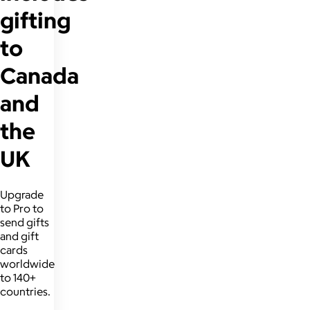
gifting
to
Canada
and
the
UK
Upgrade
to Pro to
send gifts
and gift
cards
worldwide
to 140+
countries.