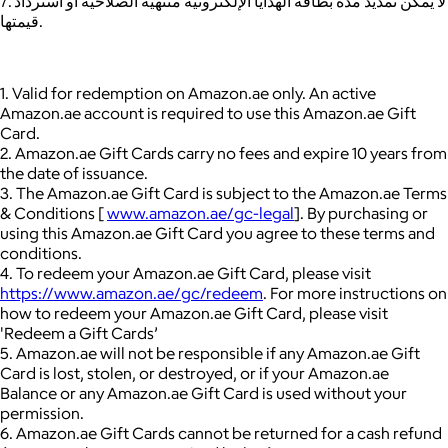
7. لا يمكن تمديد مدة بطاقة الهدايا الإلكترونية منتهية الصلاحية أو استرداد
قيمتها.
1. Valid for redemption on Amazon.ae only. An active
Amazon.ae account is required to use this Amazon.ae Gift
Card.
2. Amazon.ae Gift Cards carry no fees and expire 10 years from
the date of issuance.
3. The Amazon.ae Gift Card is subject to the Amazon.ae Terms
& Conditions [
www.amazon.ae/gc-legal
]. By purchasing or
using this Amazon.ae Gift Card you agree to these terms and
conditions.
4. To redeem your Amazon.ae Gift Card, please visit
https://www.amazon.ae/gc/redeem
. For more instructions on
how to redeem your Amazon.ae Gift Card, please visit
'Redeem a Gift Cards’
5. Amazon.ae will not be responsible if any Amazon.ae Gift
Card is lost, stolen, or destroyed, or if your Amazon.ae
Balance or any Amazon.ae Gift Card is used without your
permission.
6. Amazon.ae Gift Cards cannot be returned for a cash refund