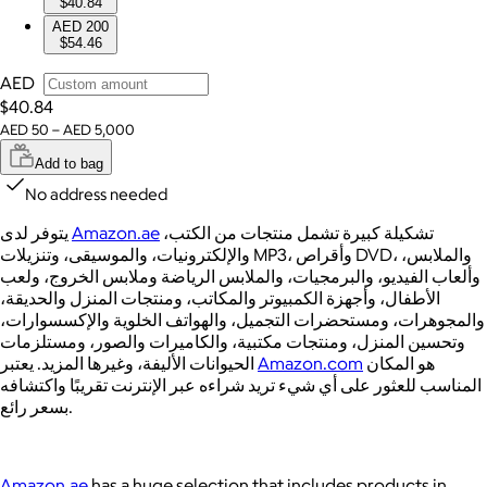
$40.84
AED 200
$54.46
AED
$40.84
AED 50 – AED 5,000
Add to bag
No address needed
يتوفر لدى
Amazon.ae
تشكيلة كبيرة تشمل منتجات من الكتب،
والإلكترونيات، والموسيقى، وتنزيلات MP3، وأقراص DVD، والملابس،
وألعاب الفيديو، والبرمجيات، والملابس الرياضة وملابس الخروج، ولعب
الأطفال، وأجهزة الكمبيوتر والمكاتب، ومنتجات المنزل والحديقة،
والمجوهرات، ومستحضرات التجميل، والهواتف الخلوية والإكسسوارات،
وتحسين المنزل، ومنتجات مكتبية، والكاميرات والصور، ومستلزمات
الحيوانات الأليفة، وغيرها المزيد. يعتبر
Amazon.com
هو المكان
المناسب للعثور على أي شيء تريد شراءه عبر الإنترنت تقريبًا واكتشافه
بسعر رائع.
Amazon.ae
has a huge selection that includes products in