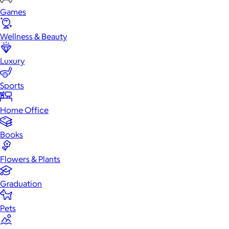
Games
Wellness & Beauty
Luxury
Sports
Home Office
Books
Flowers & Plants
Graduation
Pets