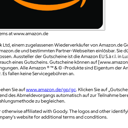
items at www.amazon.de
k Ltd, einem zugelassenen Wiederverkäufer von Amazon.de G
Amazon.de und bestimmten Partner-Webseiten einlösbar. Sie dü
lossen. Aussteller der Gutscheine ist die Amazon EU S.à r.l. 
issbrauch eines Gutscheins. Gutscheine können auf [www.amaz
dingungen. Alle Amazon ® ™ & © -Produkte sind Eigentum der 
Es fallen keine Servicegebühren an.
Gehen Sie auf
www.amazon.de/gp/gc
. Klicken Sie auf „Gutsc
end des Abmeldevorgangs automatisch auf zur Teilnahme bere
 Zahlungsmethode zu begleichen.
 otherwise affiliated with Goody. The logos and other identif
ompany's website for additional terms and conditions.