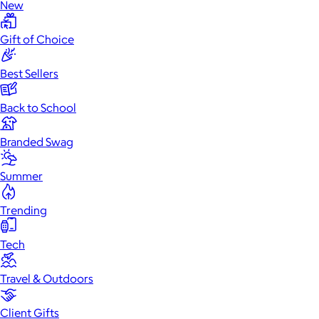
New
Gift of Choice
Best Sellers
Back to School
Branded Swag
Summer
Trending
Tech
Travel & Outdoors
Client Gifts