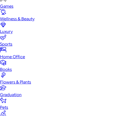
Games
Wellness & Beauty
Luxury
Sports
Home Office
Books
Flowers & Plants
Graduation
Pets