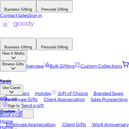
Business Gifting
Personal Gifting
Contact Sales
Sign in
Business Gifting
Personal Gifting
How It Works
Browse Gifts
Platform Overview
Bulk Gifting
Custom Collections
Popular
Swag
Use Cases
Best Sellers
Holiday
Gift of Choice
Branded Swag
API
View All
Employee Gifts
Client Appreciation
Sales Prospecting
Send a gift
Sign In
Custom Swag
Occasions
Book a call
Home
Employee Appreciation
Client Gifts
Work Anniversary
Home