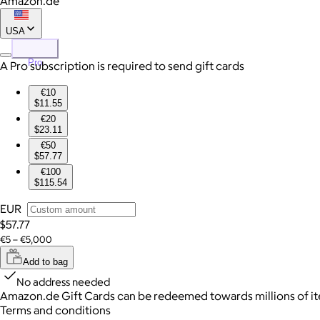
Amazon.de
USA
Pro
A Pro subscription is required to send gift cards
€10
$11.55
€20
$23.11
€50
$57.77
€100
$115.54
EUR
$57.77
€5 – €5,000
Add to bag
No address needed
Amazon.de Gift Cards can be redeemed towards millions of 
Terms and conditions