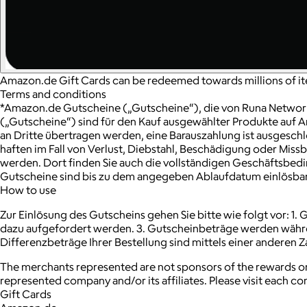
Amazon.de Gift Cards can be redeemed towards millions of 
Terms and conditions
*Amazon.de Gutscheine („Gutscheine“), die von Runa Networ
(„Gutscheine“) sind für den Kauf ausgewählter Produkte auf 
an Dritte übertragen werden, eine Barauszahlung ist ausgesch
haften im Fall von Verlust, Diebstahl, Beschädigung oder M
werden. Dort finden Sie auch die vollständigen Geschäftsbe
Gutscheine sind bis zu dem angegeben Ablaufdatum einlösbar. 
How to use
Zur Einlösung des Gutscheins gehen Sie bitte wie folgt vor: 1. 
dazu aufgefordert werden. 3. Gutscheinbeträge werden währ
Differenzbeträge Ihrer Bestellung sind mittels einer anderen
The merchants represented are not sponsors of the rewards or
represented company and/or its affiliates. Please visit each c
Gift Cards