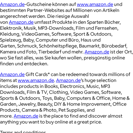
Amazon.de
-Gutscheine können auf
www.amazon.de
und
bestimmten Partner-Websites auf Millionen von Artikeln
angerechnet werden. Die riesige Auswahl
von
Amazon.de
umfasst Produkte in den Sparten Bücher,
Elektronik, Musik, MP3-Downloads, Film und Fernsehen,
Kleidung, VideoGames, Software, Sport & Outdoors,
Spielzeug, Baby, Computer und Büro, Haus und
Garten, Schmuck, Schönheitspflege, Baumarkt, Bürobedarf,
Kamera und Foto, Tierbedarf und mehr.
Amazon.de
ist der Ort,
wo Sie fast alles, was Sie kaufen wollen, preisgünstig online
finden und entdecken.
Amazon.de
Gift Cards* can be redeemed towards millions of
items at
www.amazon.de
.
Amazon.de
’s huge selection
includes products in Books, Electronics, Music, MP3
Downloads, Film & TV, Clothing, Video Games, Software,
Sports & Outdoors, Toys, Baby, Computers & Office, Home &
Garden, Jewelry, Beauty, DIY & Home Improvement, Office
Products, Camera & Photo, Pet Supplies, and
more.
Amazon.de
is the place to find and discover almost
anything you want to buy online at a great price.
Terms and conditions