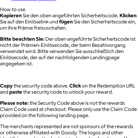
How to use
Kopieren
Sie den oben angeführten Sicherheitscode.
Klicken
Sie auf den Einlöselink und
fügen
Sie den Sicherheitscode ein,
um Ihre Prämie freizuschalten.
Bitte beachten Sie:
Der oben angeführte Sicherheitscode ist
nicht der Prämien-Einlösecode, der beim Bezahlvorgang
verwendet wird. Bitte verwenden Sie ausschließlich den
Einlösecode, der auf der nachfolgenden Landingpage
angegeben ist.
Copy
the security code above.
Click
on the Redemption URL
and
paste
the security code to unlock your reward.
Please note:
the Security Code above is not the rewards
Claim Code used at checkout. Please only use the Claim Code
provided on the following landing page.
The merchants represented are not sponsors of the rewards
or otherwise affiliated with Goody. The logos and other