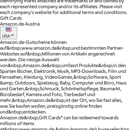
identifying marks attached are trademarks of and owned by
each represented company and/or its affiliates. Please visit
each company's website for additional terms and conditions.
Gift Cards
Amazon.de Austria
USA
Amazon.de-Gutscheine können
auf&nbsp;www.amazon.de&nbsp;und bestimmten Partner-
Websites auf&nbsp;Millionen von Artikeln angerechnet
werden. Die riesige Auswahl
von&nbsp;Amazon.de&nbsp;umfasst Produkte&nbsp;in den
Sparten Bücher, Elektronik, Musik, MP3-Downloads, Film und
Fernsehen, Kleidung, VideoGames,&nbsp;Software, Sport
&amp; Outdoors, Spielzeug, Baby, Computer und Büro, Haus
und Garten,&nbsp;Schmuck, Schönheitspflege, Baumarkt,
Bürobedarf, Kamera und Foto, Tierbedarf und
mehr.&nbsp;Amazon.de&nbsp;ist der Ort, wo Sie fast alles,
was Sie kaufen wollen, preisgünstig online finden
und&nbsp;entdecken.
Amazon.de&nbsp;Gift Cards* can be redeemed towards
millions of items
at&nbsp;www.amazon.de.&nbsp;Amazon.de’s huge selection