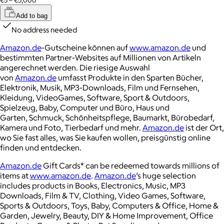
€5 – €5,000
Add to bag
No address needed
Amazon.de
-Gutscheine können auf
www.amazon.de
und
bestimmten Partner-Websites auf Millionen von Artikeln
angerechnet werden. Die riesige Auswahl
von
Amazon.de
umfasst Produkte in den Sparten Bücher,
Elektronik, Musik, MP3-Downloads, Film und Fernsehen,
Kleidung, VideoGames, Software, Sport & Outdoors,
Spielzeug, Baby, Computer und Büro, Haus und
Garten, Schmuck, Schönheitspflege, Baumarkt, Bürobedarf,
Kamera und Foto, Tierbedarf und mehr.
Amazon.de
ist der Ort,
wo Sie fast alles, was Sie kaufen wollen, preisgünstig online
finden und entdecken.
Amazon.de
Gift Cards* can be redeemed towards millions of
items at
www.amazon.de
.
Amazon.de
’s huge selection
includes products in Books, Electronics, Music, MP3
Downloads, Film & TV, Clothing, Video Games, Software,
Sports & Outdoors, Toys, Baby, Computers & Office, Home &
Garden, Jewelry, Beauty, DIY & Home Improvement, Office