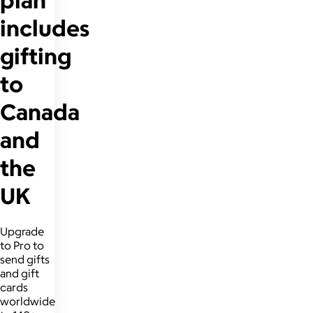
includes
gifting
to
Canada
and
the
UK
Upgrade
to Pro to
send gifts
and gift
cards
worldwide