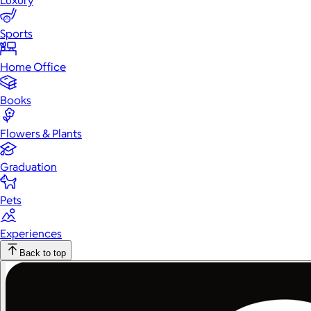
Luxury
Sports
Home Office
Books
Flowers & Plants
Graduation
Pets
Experiences
Back to top