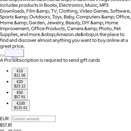
includes products in Books, Electronics, Music, MP3
Downloads, Film &amp; TV, Clothing, Video Games, Software,
Sports &amp; Outdoors, Toys, Baby, Computers &amp; Office,
Home &amp; Garden, Jewelry, Beauty, DIY &amp; Home
Improvement, Office Products, Camera &amp; Photo, Pet
Supplies, and more.&nbsp;Amazon.de&nbsp;is the place to
find and discover almost anything you want to buy online at a
great price.
Pro
A Pro subscription is required to send gift cards
€10
$11.56
€20
$23.12
€50
$57.81
€100
$115.61
EUR
$57.81