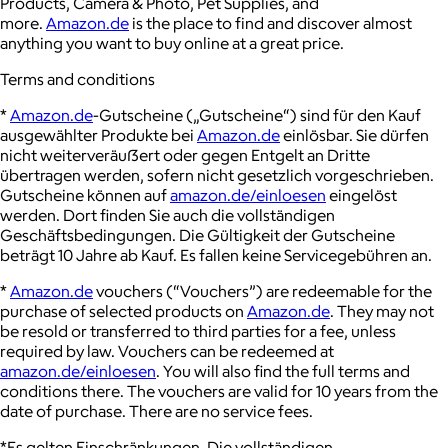
Products, Camera & Photo, Pet Supplies, and
more.
Amazon.de
is the place to find and discover almost
anything you want to buy online at a great price.
Terms and conditions
*
Amazon.de
-Gutscheine („Gutscheine“) sind für den Kauf
ausgewählter Produkte bei
Amazon.de
einlösbar. Sie dürfen
nicht weiterveräuẞert oder gegen Entgelt an Dritte
übertragen werden, sofern nicht gesetzlich vorgeschrieben.
Gutscheine können auf
amazon.de/einloesen
eingelöst
werden. Dort ﬁnden Sie auch die vollständigen
Geschäftsbedingungen. Die Gültigkeit der Gutscheine
beträgt 10 Jahre ab Kauf. Es fallen keine Servicegebühren an.
*
Amazon.de
vouchers (“Vouchers”) are redeemable for the
purchase of selected products on
Amazon.de
. They may not
be resold or transferred to third parties for a fee, unless
required by law. Vouchers can be redeemed at
amazon.de/einloesen
. You will also ﬁnd the full terms and
conditions there. The vouchers are valid for 10 years from the
date of purchase. There are no service fees.
*Es gelten Einschränkungen. Die vollständigen