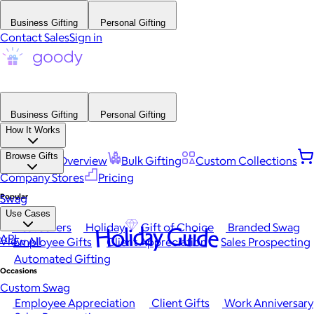
Business Gifting
Personal Gifting
Contact Sales
Sign in
Business Gifting
Personal Gifting
How It Works
Browse Gifts
Platform Overview
Bulk Gifting
Custom Collections
Company Stores
Pricing
Popular
Swag
Use Cases
Best Sellers
Holiday
Gift of Choice
Branded Swag
Holiday Guide
API
View All
Employee Gifts
Client Appreciation
Sales Prospecting
Automated Gifting
Occasions
Custom Swag
Employee Appreciation
Client Gifts
Work Anniversary