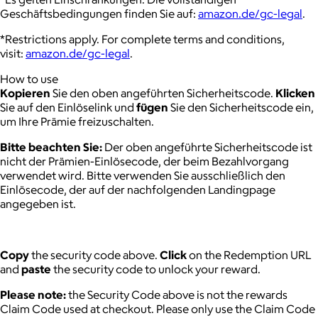
Geschäftsbedingungen finden Sie auf:
amazon.de/gc-legal
.
*Restrictions apply. For complete terms and conditions,
visit:
amazon.de/gc-legal
.
How to use
Kopieren
Sie den oben angeführten Sicherheitscode.
Klicken
Sie auf den Einlöselink und
fügen
Sie den Sicherheitscode ein,
um Ihre Prämie freizuschalten.
Bitte beachten Sie:
Der oben angeführte Sicherheitscode ist
nicht der Prämien-Einlösecode, der beim Bezahlvorgang
verwendet wird. Bitte verwenden Sie ausschließlich den
Einlösecode, der auf der nachfolgenden Landingpage
angegeben ist.
Copy
the security code above.
Click
on the Redemption URL
and
paste
the security code to unlock your reward.
Please note:
the Security Code above is not the rewards
Claim Code used at checkout. Please only use the Claim Code