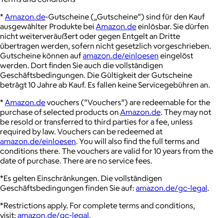
*
Amazon.de
-Gutscheine („Gutscheine“) sind für den Kauf
ausgewählter Produkte bei
Amazon.de
einlösbar. Sie dürfen
nicht weiterveräuẞert oder gegen Entgelt an Dritte
übertragen werden, sofern nicht gesetzlich vorgeschrieben.
Gutscheine können auf
amazon.de/einloesen
eingelöst
werden. Dort ﬁnden Sie auch die vollständigen
Geschäftsbedingungen. Die Gültigkeit der Gutscheine
beträgt 10 Jahre ab Kauf. Es fallen keine Servicegebühren an.
*
Amazon.de
vouchers (“Vouchers”) are redeemable for the
purchase of selected products on
Amazon.de
. They may not
be resold or transferred to third parties for a fee, unless
required by law. Vouchers can be redeemed at
amazon.de/einloesen
. You will also ﬁnd the full terms and
conditions there. The vouchers are valid for 10 years from the
date of purchase. There are no service fees.
*Es gelten Einschränkungen. Die vollständigen
Geschäftsbedingungen finden Sie auf:
amazon.de/gc-legal
.
*Restrictions apply. For complete terms and conditions,
visit:
amazon.de/gc-legal
.