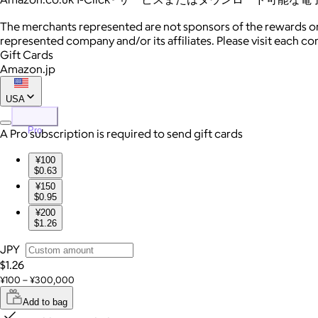
The merchants represented are not sponsors of the rewards or
represented company and/or its affiliates. Please visit each c
Gift Cards
Amazon.jp
USA
Pro
A Pro subscription is required to send gift cards
¥100
$0.63
¥150
$0.95
¥200
$1.26
JPY
$1.26
¥100 – ¥300,000
Add to bag