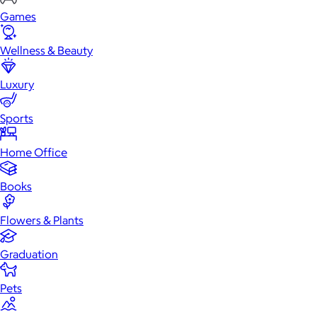
Games
Wellness & Beauty
Luxury
Sports
Home Office
Books
Flowers & Plants
Graduation
Pets