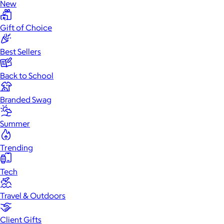
New
Gift of Choice
Best Sellers
Back to School
Branded Swag
Summer
Trending
Tech
Travel & Outdoors
Client Gifts