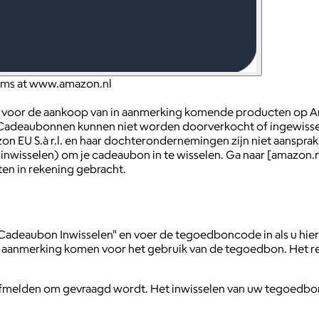
tems at www.amazon.nl
voor de aankoop van in aanmerking komende producten op Ama
 Cadeaubonnen kunnen niet worden doorverkocht of ingewiss
EU S.à r.l. en haar dochterondernemingen zijn niet aansprakelij
nwisselen) om je cadeaubon in te wisselen. Ga naar [amazon.nl
en in rekening gebracht.
Cadeaubon Inwisselen" en voer de tegoedboncode in als u h
n aanmerking komen voor het gebruik van de tegoedbon. Het re
afmelden om gevraagd wordt. Het inwisselen van uw tegoedbon i