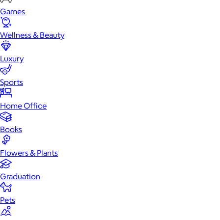
Games
Wellness & Beauty
Luxury
Sports
Home Office
Books
Flowers & Plants
Graduation
Pets