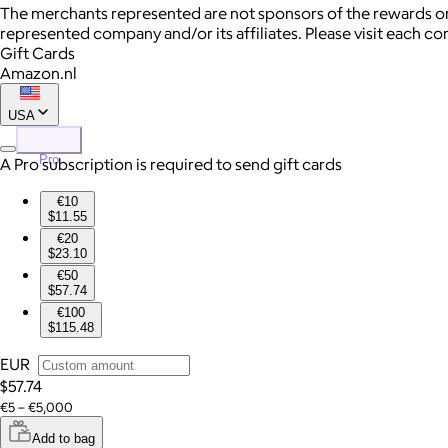
The merchants represented are not sponsors of the rewards or
represented company and/or its affiliates. Please visit each c
Gift Cards
Amazon.nl
USA
Pro
A Pro subscription is required to send gift cards
€10
$11.55
€20
$23.10
€50
$57.74
€100
$115.48
EUR
$57.74
€5 – €5,000
Add to bag