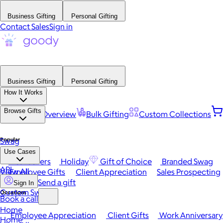
Business Gifting
Personal Gifting
Contact Sales
Sign in
Business Gifting
Personal Gifting
How It Works
Browse Gifts
Platform Overview
Bulk Gifting
Custom Collections
Popular
Swag
Use Cases
Best Sellers
Holiday
Gift of Choice
Branded Swag
API
View All
Employee Gifts
Client Appreciation
Sales Prospecting
Send a gift
Sign In
Custom Swag
Occasions
Book a call
Home
Employee Appreciation
Client Gifts
Work Anniversary
Home