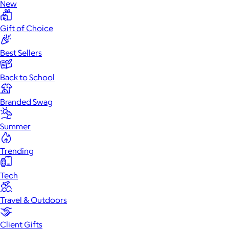
New
Gift of Choice
Best Sellers
Back to School
Branded Swag
Summer
Trending
Tech
Travel & Outdoors
Client Gifts