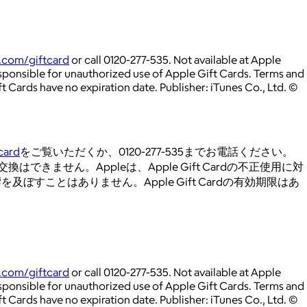
.com/giftcard
or call 0120-277-535. Not available at Apple
esponsible for unauthorized use of Apple Gift Cards. Terms and
t Cards have no expiration date. Publisher: iTunes Co., Ltd. ©
card
をご覧いただくか、0120-277-535までお電話ください。
せん。Appleは、Apple Gift Cardの不正使用に対
すことはありません。Apple Gift Cardの有効期限はあ
.com/giftcard
or call 0120-277-535. Not available at Apple
esponsible for unauthorized use of Apple Gift Cards. Terms and
t Cards have no expiration date. Publisher: iTunes Co., Ltd. ©