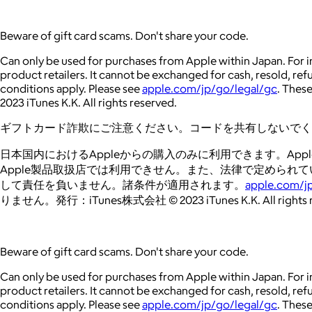
Beware of gift card scams. Don't share your code.
Can only be used for purchases from Apple within Japan. For in
product retailers. It cannot be exchanged for cash, resold, re
conditions apply. Please see
apple.com/jp/go/legal/gc
. These
2023 iTunes K.K. All rights reserved.
ギフトカード詐欺にご注意ください。コードを共有しないでく
日本国内におけるAppleからの購入のみに利用できます。Apple 
Apple製品取扱店では利用できせん。また、法律で定められている
して責任を負いません。諸条件が適用されます。
apple.com/j
りません。発行：iTunes株式会社 © 2023 iTunes K.K. All rights r
Beware of gift card scams. Don't share your code.
Can only be used for purchases from Apple within Japan. For in
product retailers. It cannot be exchanged for cash, resold, re
conditions apply. Please see
apple.com/jp/go/legal/gc
. These