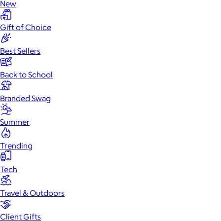
New
Gift of Choice
Best Sellers
Back to School
Branded Swag
Summer
Trending
Tech
Travel & Outdoors
Client Gifts