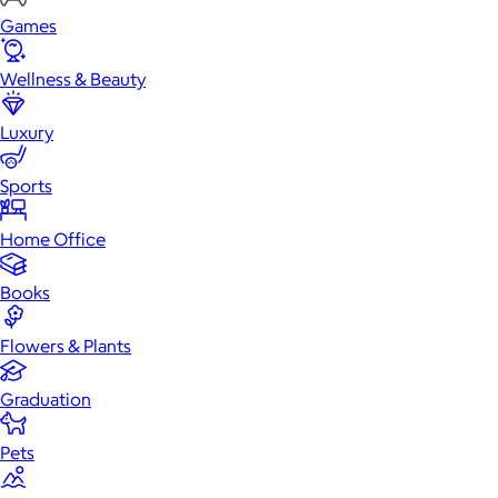
Games
Wellness & Beauty
Luxury
Sports
Home Office
Books
Flowers & Plants
Graduation
Pets