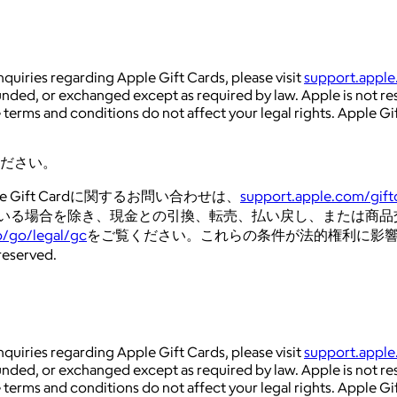
quiries regarding Apple Gift Cards, please visit
support.apple
funded, or exchanged except as required by law. Apple is not r
 terms and conditions do not affect your legal rights. Apple Gif
ださい。
Gift Cardに関するお問い合わせは、
support.apple.com/gift
場合を除き、現金との引換、転売、払い戻し、または商品交換はできま
p/go/legal/gc
をご覧ください。これらの条件が法的権利に影響を及ぼ
eserved.
quiries regarding Apple Gift Cards, please visit
support.apple
funded, or exchanged except as required by law. Apple is not r
 terms and conditions do not affect your legal rights. Apple Gif