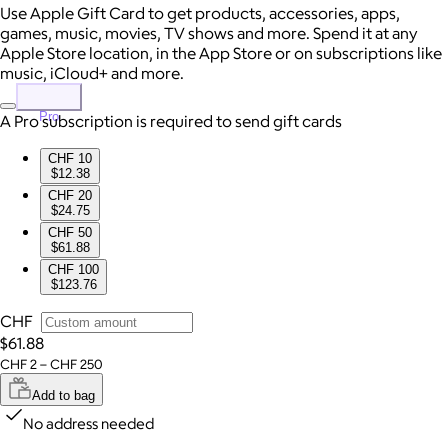
Use Apple Gift Card to get products, accessories, apps,
games, music, movies, TV shows and more. Spend it at any
Apple Store location, in the App Store or on subscriptions like
music, iCloud+ and more.
Pro
A Pro subscription is required to send gift cards
CHF 10
$12.38
CHF 20
$24.75
CHF 50
$61.88
CHF 100
$123.76
CHF
$61.88
CHF 2 – CHF 250
Add to bag
No address needed