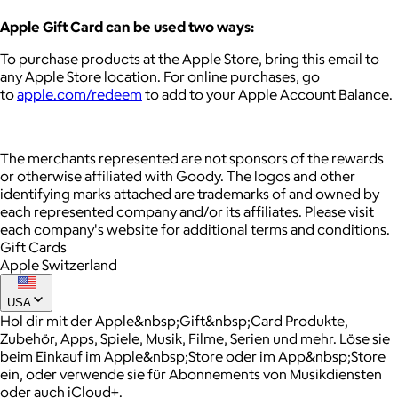
Apple Gift Card can be used two ways:
To purchase products at the Apple Store, bring this email to
any Apple Store location. For online purchases, go
to
apple.com/redeem
to add to your Apple Account Balance.
The merchants represented are not sponsors of the rewards
or otherwise affiliated with Goody. The logos and other
identifying marks attached are trademarks of and owned by
each represented company and/or its affiliates. Please visit
each company's website for additional terms and conditions.
Gift Cards
Apple Switzerland
USA
Hol dir mit der Apple&nbsp;Gift&nbsp;Card Produkte,
Zubehör, Apps, Spiele, Musik, Filme, Serien und mehr. Löse sie
beim Einkauf im Apple&nbsp;Store oder im App&nbsp;Store
ein, oder verwende sie für Abonnements von Musikdiensten
oder auch iCloud+.