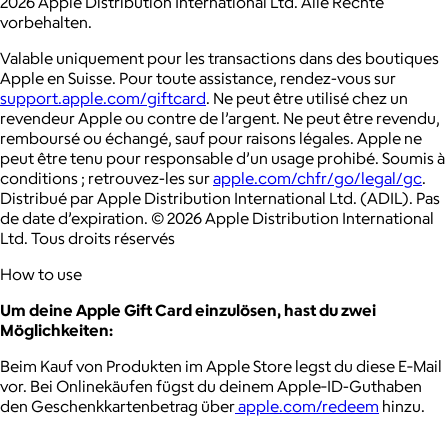
2026 Apple Distribution International Ltd. Alle Rechte
vorbehalten.
Valable uniquement pour les transactions dans des boutiques
Apple en Suisse. Pour toute assistance, rendez-vous sur
support.apple.com/giftcard
. Ne peut être utilisé chez un
revendeur Apple ou contre de l’argent. Ne peut être revendu,
remboursé ou échangé, sauf pour raisons légales. Apple ne
peut être tenu pour responsable d’un usage prohibé. Soumis à
conditions ; retrouvez-les sur
apple.com/chfr/go/legal/gc
.
Distribué par Apple Distribution International Ltd. (ADIL). Pas
de date d’expiration. © 2026 Apple Distribution International
Ltd. Tous droits réservés
How to use
Um deine Apple Gift Card einzulösen, hast du zwei
Möglichkeiten:
Beim Kauf von Produkten im Apple Store legst du diese E‑Mail
vor. Bei Onlinekäufen fügst du deinem Apple‑ID-Guthaben
den Geschenkkartenbetrag über
apple.com/redeem
hinzu.