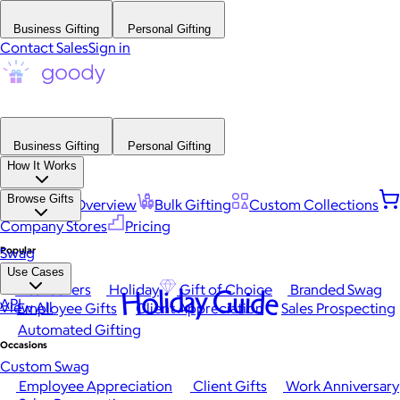
Business Gifting
Personal Gifting
Contact Sales
Sign in
Business Gifting
Personal Gifting
How It Works
Browse Gifts
Platform Overview
Bulk Gifting
Custom Collections
Company Stores
Pricing
Popular
Swag
Use Cases
Best Sellers
Holiday
Gift of Choice
Branded Swag
Holiday Guide
API
View All
Employee Gifts
Client Appreciation
Sales Prospecting
Automated Gifting
Occasions
Custom Swag
Employee Appreciation
Client Gifts
Work Anniversary