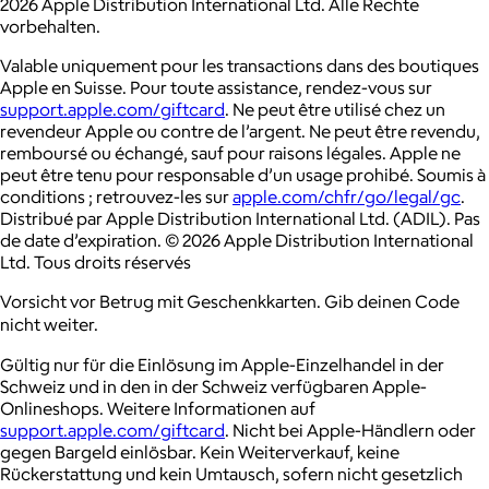
2026 Apple Distribution International Ltd. Alle Rechte
vorbehalten.
Valable uniquement pour les transactions dans des boutiques
Apple en Suisse. Pour toute assistance, rendez-vous sur
support.apple.com/giftcard
. Ne peut être utilisé chez un
revendeur Apple ou contre de l’argent. Ne peut être revendu,
remboursé ou échangé, sauf pour raisons légales. Apple ne
peut être tenu pour responsable d’un usage prohibé. Soumis à
conditions ; retrouvez-les sur
apple.com/chfr/go/legal/gc
.
Distribué par Apple Distribution International Ltd. (ADIL). Pas
de date d’expiration. © 2026 Apple Distribution International
Ltd. Tous droits réservés
Vorsicht vor Betrug mit Geschenkkarten. Gib deinen Code
nicht weiter.
Gültig nur für die Einlösung im Apple-Einzelhandel in der
Schweiz und in den in der Schweiz verfügbaren Apple-
Onlineshops. Weitere Informationen auf
support.apple.com/giftcard
. Nicht bei Apple-Händlern oder
gegen Bargeld einlösbar. Kein Weiterverkauf, keine
Rückerstattung und kein Umtausch, sofern nicht gesetzlich