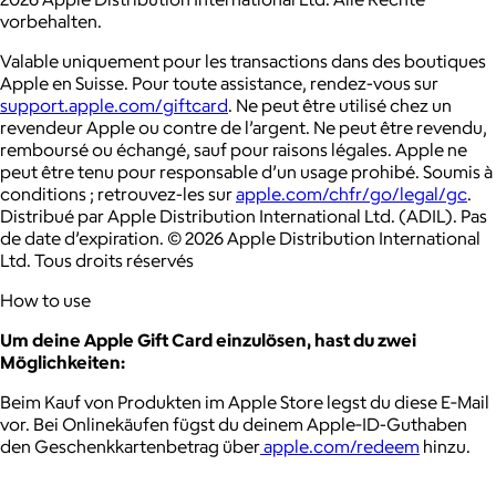
vorbehalten.
Valable uniquement pour les transactions dans des boutiques
Apple en Suisse. Pour toute assistance, rendez-vous sur
support.apple.com/giftcard
. Ne peut être utilisé chez un
revendeur Apple ou contre de l’argent. Ne peut être revendu,
remboursé ou échangé, sauf pour raisons légales. Apple ne
peut être tenu pour responsable d’un usage prohibé. Soumis à
conditions ; retrouvez-les sur
apple.com/chfr/go/legal/gc
.
Distribué par Apple Distribution International Ltd. (ADIL). Pas
de date d’expiration. © 2026 Apple Distribution International
Ltd. Tous droits réservés
How to use
Um deine Apple Gift Card einzulösen, hast du zwei
Möglichkeiten:
Beim Kauf von Produkten im Apple Store legst du diese E‑Mail
vor. Bei Onlinekäufen fügst du deinem Apple‑ID-Guthaben
den Geschenkkartenbetrag über
apple.com/redeem
hinzu.