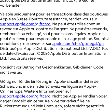
2026 Apple Distribution International Ltd. Alle Rechte
vorbehalten.
Valable uniquement pour les transactions dans des boutiques
Apple en Suisse. Pour toute assistance, rendez-vous sur
support.apple.com/giftcard
. Ne peut être utilisé chez un
revendeur Apple ou contre de l’argent. Ne peut être revendu,
remboursé ou échangé, sauf pour raisons légales. Apple ne
peut être tenu pour responsable d’un usage prohibé. Soumis à
conditions ; retrouvez-les sur
apple.com/chfr/go/legal/gc
.
Distribué par Apple Distribution International Ltd. (ADIL). Pas
de date d’expiration. © 2026 Apple Distribution International
Ltd. Tous droits réservés
Vorsicht vor Betrug mit Geschenkkarten. Gib deinen Code
nicht weiter.
Gültig nur für die Einlösung im Apple-Einzelhandel in der
Schweiz und in den in der Schweiz verfügbaren Apple-
Onlineshops. Weitere Informationen auf
support.apple.com/giftcard
. Nicht bei Apple-Händlern oder
gegen Bargeld einlösbar. Kein Weiterverkauf, keine
Rückerstattung und kein Umtausch, sofern nicht gesetzlich