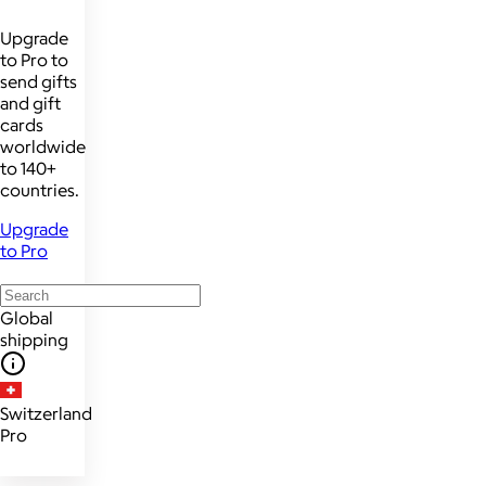
Upgrade
to Pro to
send gifts
and gift
cards
worldwide
to 140+
countries.
Upgrade
to Pro
Global
shipping
Switzerland
Pro