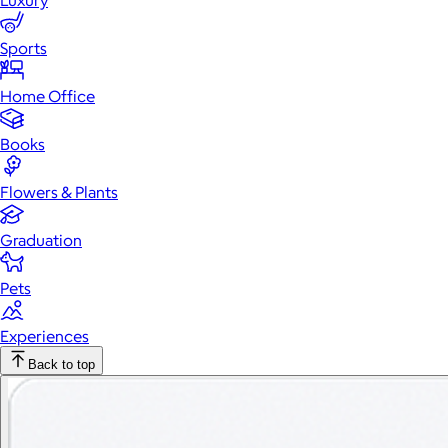
Luxury
Sports
Home Office
Books
Flowers & Plants
Graduation
Pets
Experiences
Back to top