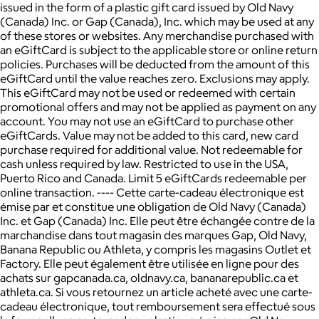
issued in the form of a plastic gift card issued by Old Navy
(Canada) Inc. or Gap (Canada), Inc. which may be used at any
of these stores or websites. Any merchandise purchased with
an eGiftCard is subject to the applicable store or online return
policies. Purchases will be deducted from the amount of this
eGiftCard until the value reaches zero. Exclusions may apply.
This eGiftCard may not be used or redeemed with certain
promotional offers and may not be applied as payment on any
account. You may not use an eGiftCard to purchase other
eGiftCards. Value may not be added to this card, new card
purchase required for additional value. Not redeemable for
cash unless required by law. Restricted to use in the USA,
Puerto Rico and Canada. Limit 5 eGiftCards redeemable per
online transaction. ---- Cette carte-cadeau électronique est
émise par et constitue une obligation de Old Navy (Canada)
Inc. et Gap (Canada) Inc. Elle peut être échangée contre de la
marchandise dans tout magasin des marques Gap, Old Navy,
Banana Republic ou Athleta, y compris les magasins Outlet et
Factory. Elle peut également être utilisée en ligne pour des
achats sur gapcanada.ca, oldnavy.ca, bananarepublic.ca et
athleta.ca. Si vous retournez un article acheté avec une carte-
cadeau électronique, tout remboursement sera effectué sous