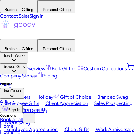
Business Gifting
Personal Gifting
Contact Sales
Sign in
Business Gifting
Personal Gifting
How It Works
Browse Gifts
Platform Overview
Bulk Gifting
Custom Collections
Company Stores
Pricing
Popular
Swag
Use Cases
Best Sellers
Holiday
Gift of Choice
Branded Swag
API
View All
Employee Gifts
Client Appreciation
Sales Prospecting
Send a gift
Automated Gifting
Sign In
Occasions
Book a call
Custom Swag
Home
Employee Appreciation
Client Gifts
Work Anniversary
Home