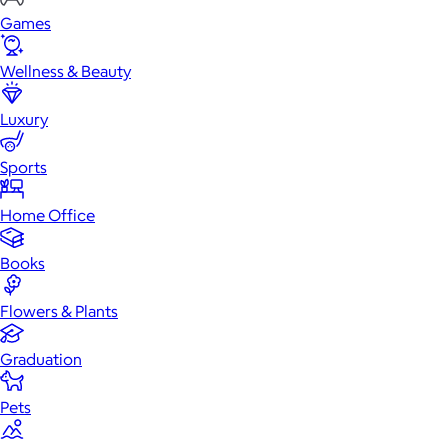
Games
Wellness & Beauty
Luxury
Sports
Home Office
Books
Flowers & Plants
Graduation
Pets