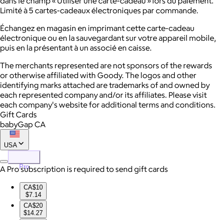
dans le champ « Utiliser une carte-cadeau » lors du paiement.
Limité à 5 cartes-cadeaux électroniques par commande.
Échangez en magasin en imprimant cette carte-cadeau
électronique ou en la sauvegardant sur votre appareil mobile,
puis en la présentant à un associé en caisse.
The merchants represented are not sponsors of the rewards
or otherwise affiliated with Goody. The logos and other
identifying marks attached are trademarks of and owned by
each represented company and/or its affiliates. Please visit
each company's website for additional terms and conditions.
Gift Cards
babyGap CA
USA
Pro
A Pro subscription is required to send gift cards
CA$10
$7.14
CA$20
$14.27