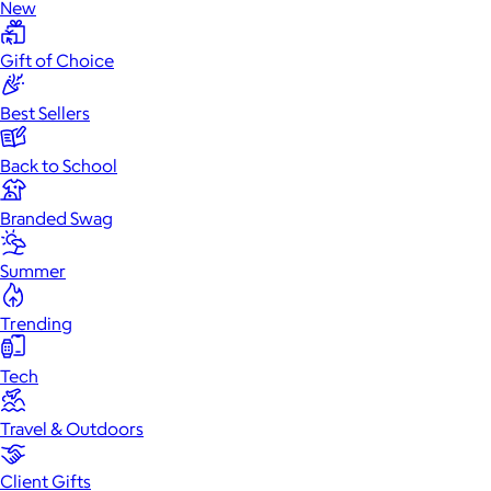
New
Gift of Choice
Best Sellers
Back to School
Branded Swag
Summer
Trending
Tech
Travel & Outdoors
Client Gifts