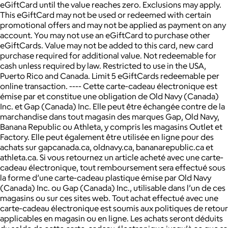
eGiftCard until the value reaches zero. Exclusions may apply.
This eGiftCard may not be used or redeemed with certain
promotional offers and may not be applied as payment on any
account. You may not use an eGiftCard to purchase other
eGiftCards. Value may not be added to this card, new card
purchase required for additional value. Not redeemable for
cash unless required by law. Restricted to use in the USA,
Puerto Rico and Canada. Limit 5 eGiftCards redeemable per
online transaction. ---- Cette carte-cadeau électronique est
émise par et constitue une obligation de Old Navy (Canada)
Inc. et Gap (Canada) Inc. Elle peut être échangée contre de la
marchandise dans tout magasin des marques Gap, Old Navy,
Banana Republic ou Athleta, y compris les magasins Outlet et
Factory. Elle peut également être utilisée en ligne pour des
achats sur gapcanada.ca, oldnavy.ca, bananarepublic.ca et
athleta.ca. Si vous retournez un article acheté avec une carte-
cadeau électronique, tout remboursement sera effectué sous
la forme d’une carte-cadeau plastique émise par Old Navy
(Canada) Inc. ou Gap (Canada) Inc., utilisable dans l’un de ces
magasins ou sur ces sites web. Tout achat effectué avec une
carte-cadeau électronique est soumis aux politiques de retour
applicables en magasin ou en ligne. Les achats seront déduits