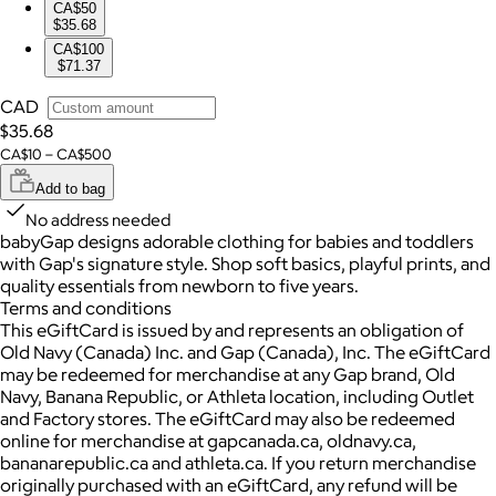
CA$50
$35.68
CA$100
$71.37
CAD
$35.68
CA$10 – CA$500
Add to bag
No address needed
babyGap designs adorable clothing for babies and toddlers
with Gap's signature style. Shop soft basics, playful prints, and
quality essentials from newborn to five years.
Terms and conditions
This eGiftCard is issued by and represents an obligation of
Old Navy (Canada) Inc. and Gap (Canada), Inc. The eGiftCard
may be redeemed for merchandise at any Gap brand, Old
Navy, Banana Republic, or Athleta location, including Outlet
and Factory stores. The eGiftCard may also be redeemed
online for merchandise at gapcanada.ca, oldnavy.ca,
bananarepublic.ca and athleta.ca. If you return merchandise
originally purchased with an eGiftCard, any refund will be