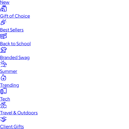
New
Gift of Choice
Best Sellers
Back to School
Branded Swag
Summer
Trending
Tech
Travel & Outdoors
Client Gifts