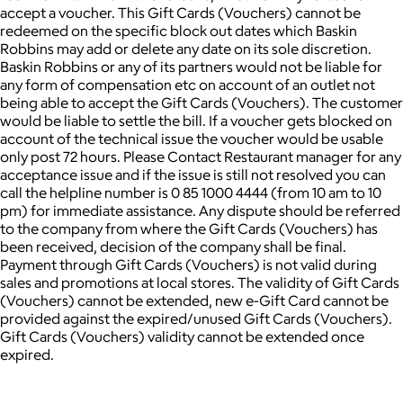
accept a voucher. This Gift Cards (Vouchers) cannot be
redeemed on the specific block out dates which Baskin
Robbins may add or delete any date on its sole discretion.
Baskin Robbins or any of its partners would not be liable for
any form of compensation etc on account of an outlet not
being able to accept the Gift Cards (Vouchers). The customer
would be liable to settle the bill. If a voucher gets blocked on
account of the technical issue the voucher would be usable
only post 72 hours. Please Contact Restaurant manager for any
acceptance issue and if the issue is still not resolved you can
call the helpline number is 0 85 1000 4444 (from 10 am to 10
pm) for immediate assistance. Any dispute should be referred
to the company from where the Gift Cards (Vouchers) has
been received, decision of the company shall be final.
Payment through Gift Cards (Vouchers) is not valid during
sales and promotions at local stores. The validity of Gift Cards
(Vouchers) cannot be extended, new e-Gift Card cannot be
provided against the expired/unused Gift Cards (Vouchers).
Gift Cards (Vouchers) validity cannot be extended once
expired.