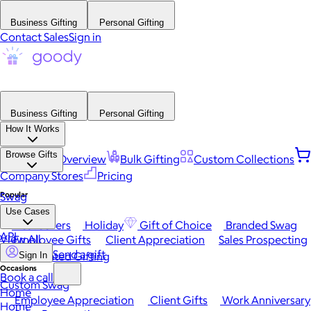
Business Gifting
Personal Gifting
Contact Sales
Sign in
Business Gifting
Personal Gifting
How It Works
Browse Gifts
Platform Overview
Bulk Gifting
Custom Collections
Company Stores
Pricing
Popular
Swag
Use Cases
Best Sellers
Holiday
Gift of Choice
Branded Swag
API
View All
Employee Gifts
Client Appreciation
Sales Prospecting
Send a gift
Automated Gifting
Sign In
Occasions
Book a call
Custom Swag
Home
Employee Appreciation
Client Gifts
Work Anniversary
Home