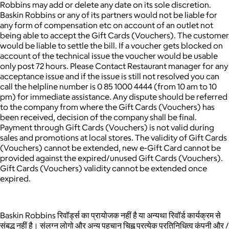
Robbins may add or delete any date on its sole discretion.
Baskin Robbins or any of its partners would not be liable for
any form of compensation etc on account of an outlet not
being able to accept the Gift Cards (Vouchers). The customer
would be liable to settle the bill. If a voucher gets blocked on
account of the technical issue the voucher would be usable
only post 72 hours. Please Contact Restaurant manager for any
acceptance issue and if the issue is still not resolved you can
call the helpline number is 0 85 1000 4444 (from 10 am to 10
pm) for immediate assistance. Any dispute should be referred
to the company from where the Gift Cards (Vouchers) has
been received, decision of the company shall be final.
Payment through Gift Cards (Vouchers) is not valid during
sales and promotions at local stores. The validity of Gift Cards
(Vouchers) cannot be extended, new e-Gift Card cannot be
provided against the expired/unused Gift Cards (Vouchers).
Gift Cards (Vouchers) validity cannot be extended once
expired.
Baskin Robbins रिवॉर्ड्स का प्रायोजक नहीं है या अन्यथा रिवॉर्ड कार्यक्रम से
संबद्ध नहीं है। संलग्न लोगो और अन्य पहचान चिह्न प्रत्येक प्रतिनिधित्व कंपनी और /