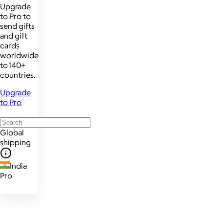
Upgrade
to Pro to
send gifts
and gift
cards
worldwide
to 140+
countries.
Upgrade
to Pro
Global
shipping
India
Pro