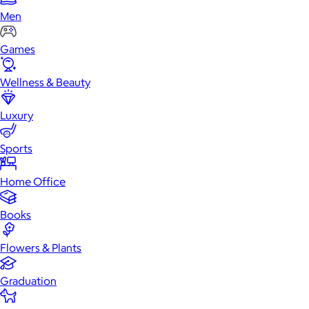
Men
Games
Wellness & Beauty
Luxury
Sports
Home Office
Books
Flowers & Plants
Graduation