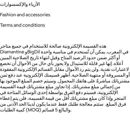
الأزياء والإكسسوارات
Fashion and accessories
Terms and conditions
هذه القسيمة الإلكترونية صالحة للاستخدام في جميع متاجر
Diamantine وBigDil في المغرب. يمكن أن تُستخدم في مناسبة واحدة
أو أكثر ضمن حدود الرصيد المتاح وقبل انتهاء تاريخ الصلاحية المبين
أعلاه. إنها غير قابلة للاستبدال ولا يجوز بأي حال من الأحوال أن تخضع
لاعتبارات نقدية. ولن يتم رد الأموال مقابل القسائم الإلكترونية المفقودة
أو المسروقة أو منتهية الصلاحية. أظهر قسيمتك الإلكترونية عند دفع ثمن
مشترياتك مباشرةً على هاتفك المحمول. وسيتم خصم المبلغ الموجود بها
من إجمالي مبلغ مشترياتك. إذا تجاوز مبلغ مشترياتك قيمة القسيمة
الإلكترونية، فسيتم دفع الفرق بواسطة إحدى الوسائل المتاحة في
المتجر وإذا كان مبلغ مشترياتك أقل من قيمة القسيمة، فلن يتم إعطاء
فرق المبلغ. ستتم معالجة طلبك فقط عندما يكون لدينا الحد الأدنى من
كمية الطلبات (MOQ) والبالغ 5 قسائم.