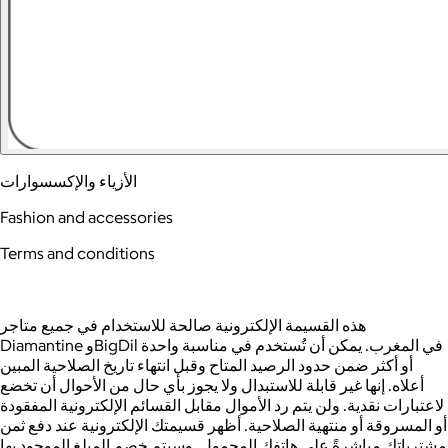
الأزياء والإكسسوارات
Fashion and accessories
Terms and conditions
هذه القسيمة الإلكترونية صالحة للاستخدام في جميع متاجر
Diamantine وBigDil في المغرب. يمكن أن تُستخدم في مناسبة واحدة
أو أكثر ضمن حدود الرصيد المتاح وقبل انتهاء تاريخ الصلاحية المبين
أعلاه. إنها غير قابلة للاستبدال ولا يجوز بأي حال من الأحوال أن تخضع
لاعتبارات نقدية. ولن يتم رد الأموال مقابل القسائم الإلكترونية المفقودة
أو المسروقة أو منتهية الصلاحية. أظهر قسيمتك الإلكترونية عند دفع ثمن
مشترياتك مباشرةً على هاتفك المحمول. وسيتم خصم المبلغ الموجود بها