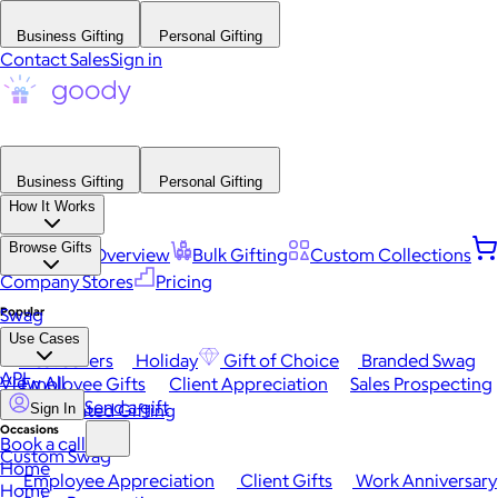
Business Gifting
Personal Gifting
Contact Sales
Sign in
Business Gifting
Personal Gifting
How It Works
Browse Gifts
Platform Overview
Bulk Gifting
Custom Collections
Company Stores
Pricing
Popular
Swag
Use Cases
Best Sellers
Holiday
Gift of Choice
Branded Swag
API
View All
Employee Gifts
Client Appreciation
Sales Prospecting
Send a gift
Automated Gifting
Sign In
Occasions
Book a call
Custom Swag
Home
Employee Appreciation
Client Gifts
Work Anniversary
Home