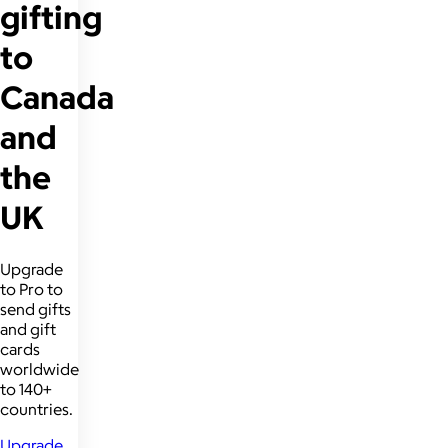
gifting
to
Canada
and
the
UK
Upgrade
to Pro to
send gifts
and gift
cards
worldwide
to 140+
countries.
Upgrade