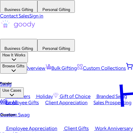
Business Gifting
Personal Gifting
Contact Sales
Sign in
Business Gifting
Personal Gifting
How It Works
Browse Gifts
Platform Overview
Bulk Gifting
Custom Collections
H
Popular
Swag
Use Cases
Best Sellers
Holiday
Gift of Choice
Branded Swag
API
View All
Employee Gifts
Client Appreciation
Sales Prospecting
Custom Swag
Occasions
Employee Appreciation
Client Gifts
Work Anniversary