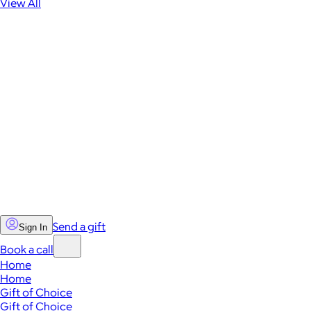
View All
Send a gift
Sign In
Book a call
Home
Home
Gift of Choice
Gift of Choice