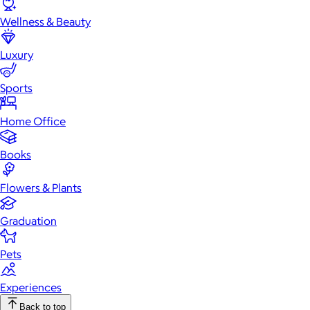
Wellness & Beauty
Luxury
Sports
Home Office
Books
Flowers & Plants
Graduation
Pets
Experiences
Back to top