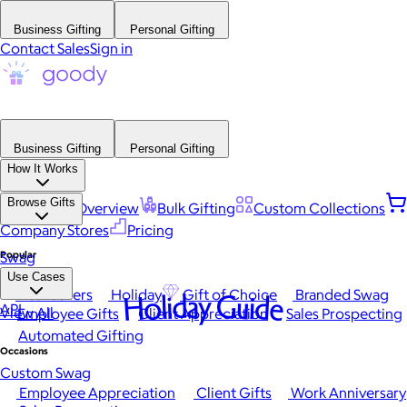
Business Gifting
Personal Gifting
Contact Sales
Sign in
Business Gifting
Personal Gifting
How It Works
Browse Gifts
Platform Overview
Bulk Gifting
Custom Collections
Company Stores
Pricing
Popular
Swag
Use Cases
Best Sellers
Holiday
Gift of Choice
Branded Swag
Holiday Guide
API
View All
Employee Gifts
Client Appreciation
Sales Prospecting
Automated Gifting
Occasions
Custom Swag
Employee Appreciation
Client Gifts
Work Anniversary