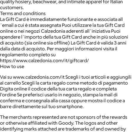
quality hosiery, beachwear, and intimate apparel for Italian
customers.
Terms and conditions
La Gift Card è immediatamente funzionante e associata all
´email a cui è stata assegnata Puoi utilizzare la tua Gift Card
online o nei negozi Calzedonia aderenti all´iniziativa Puoi
spendere l´importo della tua Gift Card anche in più soluzioni
di acquisto (sia online sia offline) La Gift Card è valida 3 anni
dalla data di acquisto. Per maggiori informazioni visita il
regolamento completo su
https://www.calzedonia.com/it/giftcard/
How to use
Vai su www.calzedonia.com/it Scegli i tuoi articoli e aggiungili
al carrello Scegli la carta regalo come metodo di pagamento
Digita online il codice della tua carta regalo e completa
l'ordine Se preferisci usarlo in negozio, stampa la mail di
conferma e consegnala alla cassa oppure mostra il codice a
barre direttamente sul tuo smartphone.
The merchants represented are not sponsors of the rewards
or otherwise affiliated with Goody. The logos and other
identifying marks attached are trademarks of and owned by