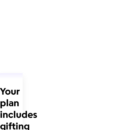
Your
plan
includes
gifting