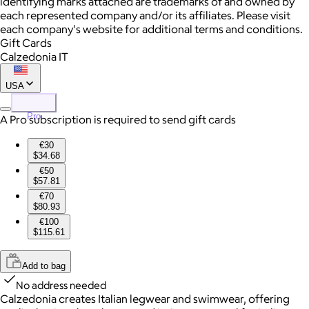
identifying marks attached are trademarks of and owned by
each represented company and/or its affiliates. Please visit
each company's website for additional terms and conditions.
Gift Cards
Calzedonia IT
USA
Pro
A Pro subscription is required to send gift cards
€30
$34.68
€50
$57.81
€70
$80.93
€100
$115.61
Add to bag
No address needed
Calzedonia creates Italian legwear and swimwear, offering