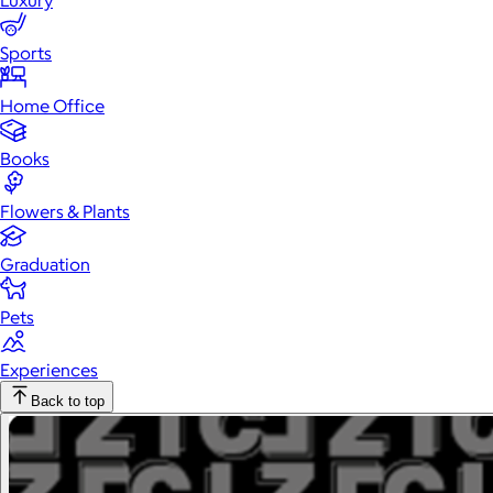
Luxury
Sports
Home Office
Books
Flowers & Plants
Graduation
Pets
Experiences
Back to top