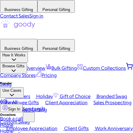
Business Gifting
Personal Gifting
Contact Sales
Sign in
Business Gifting
Personal Gifting
How It Works
Browse Gifts
Platform Overview
Bulk Gifting
Custom Collections
Company Stores
Pricing
Popular
Swag
Use Cases
Best Sellers
Holiday
Gift of Choice
Branded Swag
API
View All
Employee Gifts
Client Appreciation
Sales Prospecting
Send a gift
Automated Gifting
Sign In
Occasions
Book a call
Custom Swag
Home
Employee Appreciation
Client Gifts
Work Anniversary
Home