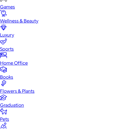
Games
Wellness & Beauty
Luxury
Sports
Home Office
Books
Flowers & Plants
Graduation
Pets