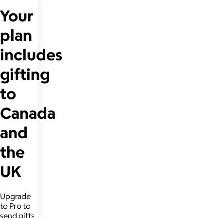
Your
plan
includes
gifting
to
Canada
and
the
UK
Upgrade
to Pro to
send gifts