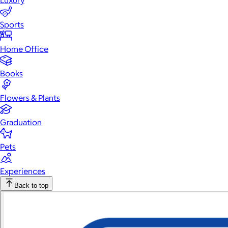
Luxury
Sports
Home Office
Books
Flowers & Plants
Graduation
Pets
Experiences
Back to top