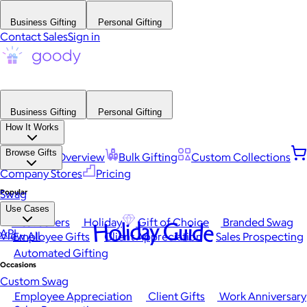
Business Gifting
Personal Gifting
Contact Sales
Sign in
Business Gifting
Personal Gifting
How It Works
Browse Gifts
Platform Overview
Bulk Gifting
Custom Collections
Company Stores
Pricing
Popular
Swag
Use Cases
Best Sellers
Holiday
Gift of Choice
Branded Swag
Holiday Guide
API
View All
Employee Gifts
Client Appreciation
Sales Prospecting
Automated Gifting
Occasions
Custom Swag
Employee Appreciation
Client Gifts
Work Anniversary