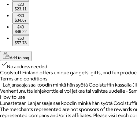
€20
$23.11
€30
$34.67
€40
$46.22
€50
$57.78
Add to bag
No address needed
Coolstuff Finland offers unique gadgets, gifts, and fun product
Terms and conditions
- Lahjansaaja saa koodin minkä hän syötä Coolstuffin kassalla (i
Vanhentunutta lahjakorttia ei voi jatkaa tai vaihtaa uudelle - Sam
How to use
Lunastetaan Lahjansaaja saa koodin minkä hän syötä Coolstuffin 
The merchants represented are not sponsors of the rewards or
represented company and/or its affiliates. Please visit each c