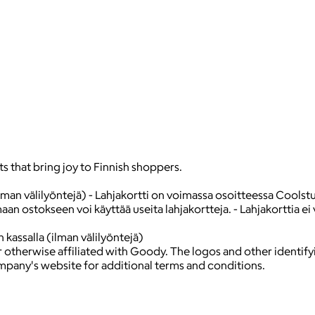
s that bring joy to Finnish shoppers.
lman välilyöntejä) - Lahjakortti on voimassa osoitteessa Coolstuf
aan ostokseen voi käyttää useita lahjakortteja. - Lahjakorttia ei 
kassalla (ilman välilyöntejä)
 otherwise affiliated with Goody. The logos and other identif
ompany's website for additional terms and conditions.