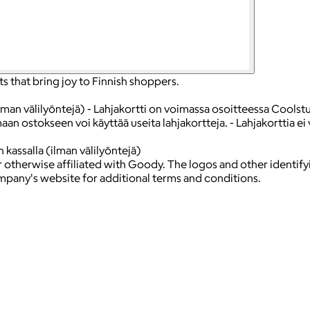
s that bring joy to Finnish shoppers.
lman välilyöntejä) - Lahjakortti on voimassa osoitteessa Coolstuf
aan ostokseen voi käyttää useita lahjakortteja. - Lahjakorttia ei 
kassalla (ilman välilyöntejä)
 otherwise affiliated with Goody. The logos and other identif
ompany's website for additional terms and conditions.