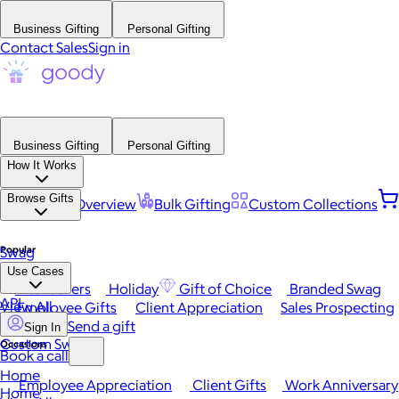
Business Gifting
Personal Gifting
Contact Sales
Sign in
Business Gifting
Personal Gifting
How It Works
Browse Gifts
Platform Overview
Bulk Gifting
Custom Collections
Popular
Swag
Use Cases
Best Sellers
Holiday
Gift of Choice
Branded Swag
API
View All
Employee Gifts
Client Appreciation
Sales Prospecting
Send a gift
Sign In
Custom Swag
Occasions
Book a call
Home
Employee Appreciation
Client Gifts
Work Anniversary
Home