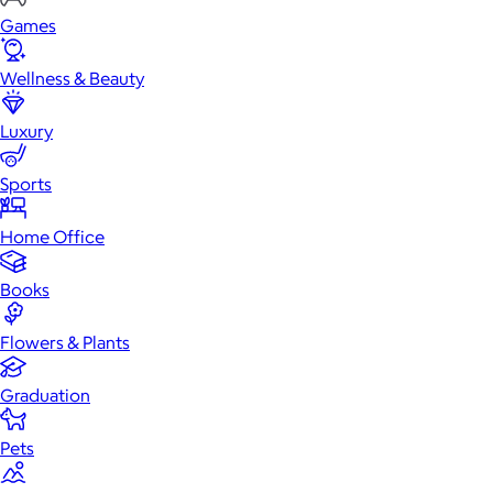
Games
Wellness & Beauty
Luxury
Sports
Home Office
Books
Flowers & Plants
Graduation
Pets