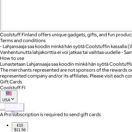
Coolstuff Finland offers unique gadgets, gifts, and fun product
Terms and conditions
- Lahjansaaja saa koodin minkä hän syötä Coolstuffin kassalla (i
Vanhentunutta lahjakorttia ei voi jatkaa tai vaihtaa uudelle - Sam
How to use
Lunastetaan Lahjansaaja saa koodin minkä hän syötä Coolstuffin 
The merchants represented are not sponsors of the rewards or
represented company and/or its affiliates. Please visit each c
Gift Cards
Coolstuff FI
USA
Pro
A Pro subscription is required to send gift cards
€10
$11.56