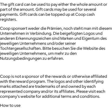
The gift card can be used to pay either the whole amount or
part of the amount.
Gift cards may be used for several
payments.
Gift cards can be topped up at Coop cash
registers.
Coop sponsert weder die Prämien, noch steht man mit diesem
Unternehmen in Verbindung. Die beigefügten Logos und
anderen Erkennungszeichen sind Marken und Eigentum des
jeweiligen Unternehmens und/oder seiner
Tochtergesellschaften. Bitte besuchen Sie die Website des
jeweiligen Unternehmens, um mehr zu den
Nutzungsbedingungen zu erfahren.
Coop is not a sponsor of the rewards or otherwise affiliated
with the reward program. The logos and other identifying
marks attached are trademarks of and owned by each
represented company and/or its affiliates. Please visit each
company's website for additional terms and conditions.
How to use