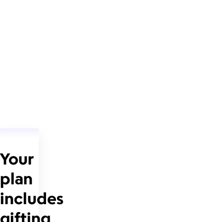
Your
plan
includes
gifting