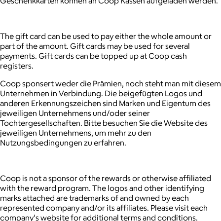
Geschenkkarten können an Coop Kassen aufgeladen werden.
The gift card can be used to pay either the whole amount or
part of the amount.
Gift cards may be used for several
payments.
Gift cards can be topped up at Coop cash
registers.
Coop sponsert weder die Prämien, noch steht man mit diesem
Unternehmen in Verbindung. Die beigefügten Logos und
anderen Erkennungszeichen sind Marken und Eigentum des
jeweiligen Unternehmens und/oder seiner
Tochtergesellschaften. Bitte besuchen Sie die Website des
jeweiligen Unternehmens, um mehr zu den
Nutzungsbedingungen zu erfahren.
Coop is not a sponsor of the rewards or otherwise affiliated
with the reward program. The logos and other identifying
marks attached are trademarks of and owned by each
represented company and/or its affiliates. Please visit each
company's website for additional terms and conditions.