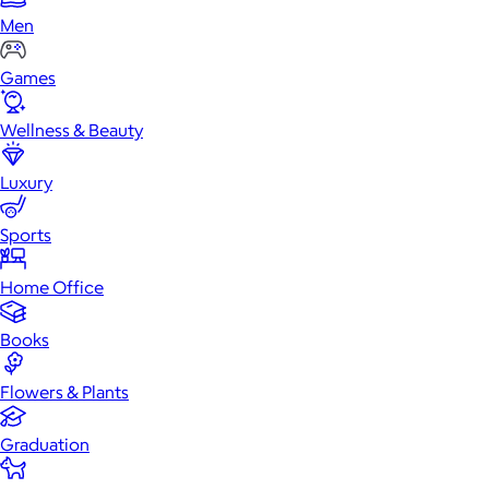
Men
Games
Wellness & Beauty
Luxury
Sports
Home Office
Books
Flowers & Plants
Graduation