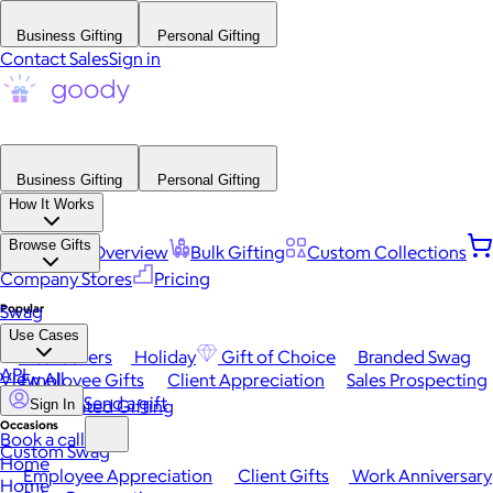
Business Gifting
Personal Gifting
Contact Sales
Sign in
Business Gifting
Personal Gifting
How It Works
Browse Gifts
Platform Overview
Bulk Gifting
Custom Collections
Company Stores
Pricing
Popular
Swag
Use Cases
Best Sellers
Holiday
Gift of Choice
Branded Swag
API
View All
Employee Gifts
Client Appreciation
Sales Prospecting
Send a gift
Automated Gifting
Sign In
Occasions
Book a call
Custom Swag
Home
Employee Appreciation
Client Gifts
Work Anniversary
Home