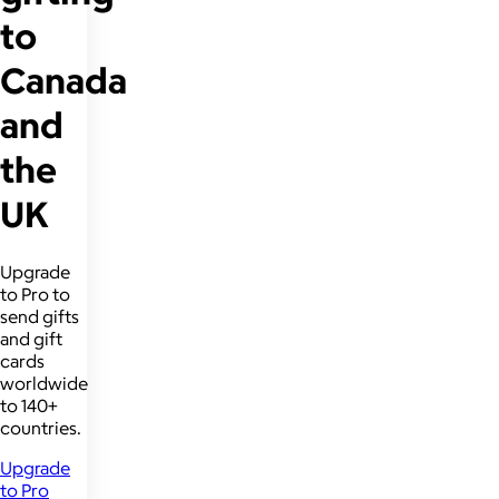
to
Canada
and
the
UK
Upgrade
to Pro to
send gifts
and gift
cards
worldwide
to 140+
countries.
Upgrade
to Pro