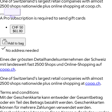
One of Switzerland's largest retail companies with almost
2500 shops nationwide plus online shopping at coop.ch.
Pro
A Pro subscription is required to send gift cards
CHF 50
$61.80
Add to bag
No address needed
Eines der grössten Detailhandelsunternehmen der Schweiz
mit landesweit fast 2500 Shops und Online-Shopping auf
coop.ch
.
One of Switzerland's largest retail companies with almost
2500 shops nationwide plus online shopping at
coop.ch
.
Terms and conditions
Mit der Geschenkkarte kann entweder der Gesamtbetrag
oder ein Teil des Betrags bezahlt werden.
Geschenkkarten
können für mehrere Zahlungen verwendet werden.