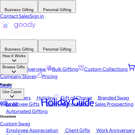
Business Gifting
Personal Gifting
Contact Sales
Sign in
Business Gifting
Personal Gifting
How It Works
Browse Gifts
Platform Overview
Bulk Gifting
Custom Collections
Company Stores
Pricing
Popular
Swag
Use Cases
Best Sellers
Holiday
Gift of Choice
Branded Swag
Holiday Guide
API
View All
Employee Gifts
Client Appreciation
Sales Prospecting
Automated Gifting
Occasions
Custom Swag
Employee Appreciation
Client Gifts
Work Anniversary