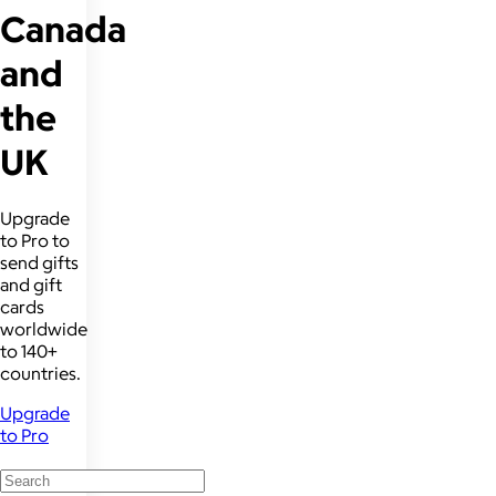
Canada
and
the
UK
Upgrade
to Pro to
send gifts
and gift
cards
worldwide
to 140+
countries.
Upgrade
to Pro