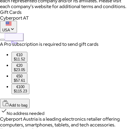
each represented company and/or its affiliates. Please visit
each company's website for additional terms and conditions.
Gift Cards
Cyberport AT
USA
Pro
A Pro subscription is required to send gift cards
€10
$11.52
€20
$23.05
€50
$57.61
€100
$115.23
Add to bag
No address needed
Cyberport Austria is a leading electronics retailer offering
computers, smartphones, tablets, and tech accessories.