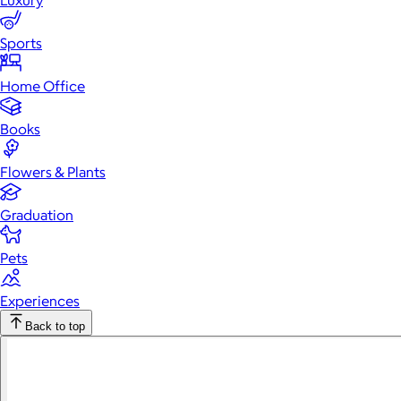
Luxury
Sports
Home Office
Books
Flowers & Plants
Graduation
Pets
Experiences
Back to top