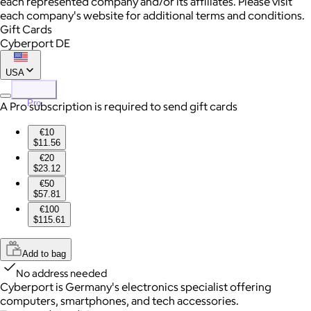
each represented company and/or its affiliates. Please visit
each company's website for additional terms and conditions.
Gift Cards
Cyberport DE
USA
Pro
A Pro subscription is required to send gift cards
€10
$11.56
€20
$23.12
€50
$57.81
€100
$115.61
Add to bag
No address needed
Cyberport is Germany's electronics specialist offering
computers, smartphones, and tech accessories.