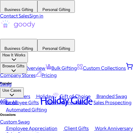
Business Gifting
Personal Gifting
Contact Sales
Sign in
Business Gifting
Personal Gifting
How It Works
Browse Gifts
Platform Overview
Bulk Gifting
Custom Collections
Company Stores
Pricing
Popular
Swag
Use Cases
Best Sellers
Holiday
Gift of Choice
Branded Swag
Holiday Guide
API
View All
Employee Gifts
Client Appreciation
Sales Prospecting
Automated Gifting
Occasions
Custom Swag
Employee Appreciation
Client Gifts
Work Anniversary