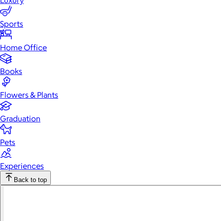
Luxury
Sports
Home Office
Books
Flowers & Plants
Graduation
Pets
Experiences
Back to top