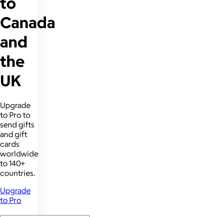
to
Canada
and
the
UK
Upgrade
to Pro to
send gifts
and gift
cards
worldwide
to 140+
countries.
Upgrade
to Pro