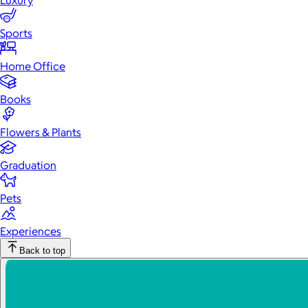
Luxury
Sports
Home Office
Books
Flowers & Plants
Graduation
Pets
Experiences
Back to top