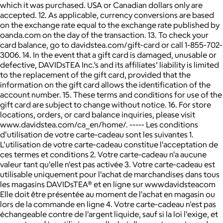
which it was purchased. USA or Canadian dollars only are
accepted. 12. As applicable, currency conversions are based
on the exchange rate equal to the exchange rate published by
oanda.com on the day of the transaction. 13. To check your
card balance, go to davidstea.com/gift-card or call 1-855-702-
3006. 14. In the event that a gift card is damaged, unusable or
defective, DAVIDsTEA Inc.’s and its affiliates’ liability is limited
to the replacement of the gift card, provided that the
information on the gift card allows the identification of the
account number. 15. These terms and conditions for use of the
gift card are subject to change without notice. 16. For store
locations, orders, or card balance inquiries, please visit
www.davidstea.com/ca_en/home/. ----- Les conditions
d'utilisation de votre carte-cadeau sont les suivantes 1.
L'utilisation de votre carte-cadeau constitue l'acceptation de
ces termes et conditions 2. Votre carte-cadeau n'a aucune
valeur tant qu'elle n'est pas activée 3. Votre carte-cadeau est
utilisable uniquement pour l'achat de marchandises dans tous
les magasins DAVIDsTEA® et en ligne sur wwwdavidsteacom
Elle doit être présentée au moment de l'achat en magasin ou
lors de la commande en ligne 4. Votre carte-cadeau n'est pas
échangeable contre de l'argent liquide, sauf si la loi l'exige, et