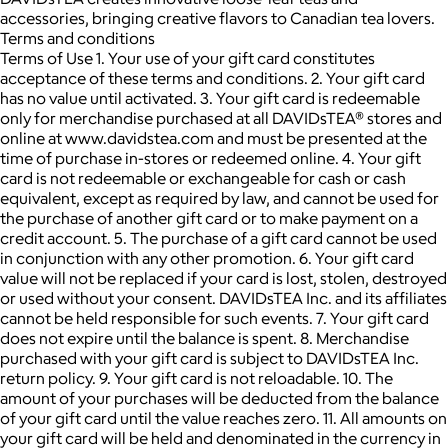
accessories, bringing creative flavors to Canadian tea lovers.
Terms and conditions
Terms of Use 1. Your use of your gift card constitutes
acceptance of these terms and conditions. 2. Your gift card
has no value until activated. 3. Your gift card is redeemable
only for merchandise purchased at all DAVIDsTEA® stores and
online at www.davidstea.com and must be presented at the
time of purchase in-stores or redeemed online. 4. Your gift
card is not redeemable or exchangeable for cash or cash
equivalent, except as required by law, and cannot be used for
the purchase of another gift card or to make payment on a
credit account. 5. The purchase of a gift card cannot be used
in conjunction with any other promotion. 6. Your gift card
value will not be replaced if your card is lost, stolen, destroyed
or used without your consent. DAVIDsTEA Inc. and its affiliates
cannot be held responsible for such events. 7. Your gift card
does not expire until the balance is spent. 8. Merchandise
purchased with your gift card is subject to DAVIDsTEA Inc.
return policy. 9. Your gift card is not reloadable. 10. The
amount of your purchases will be deducted from the balance
of your gift card until the value reaches zero. 11. All amounts on
your gift card will be held and denominated in the currency in