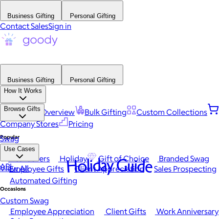
Business Gifting
Personal Gifting
Contact Sales
Sign in
Business Gifting
Personal Gifting
How It Works
Browse Gifts
Platform Overview
Bulk Gifting
Custom Collections
Company Stores
Pricing
Popular
Swag
Use Cases
Best Sellers
Holiday
Gift of Choice
Branded Swag
Holiday Guide
API
View All
Employee Gifts
Client Appreciation
Sales Prospecting
Automated Gifting
Occasions
Custom Swag
Employee Appreciation
Client Gifts
Work Anniversary