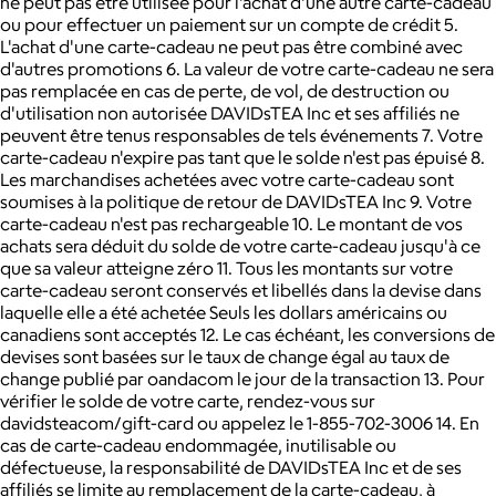
ne peut pas être utilisée pour l'achat d'une autre carte-cadeau
ou pour effectuer un paiement sur un compte de crédit 5.
L'achat d'une carte-cadeau ne peut pas être combiné avec
d'autres promotions 6. La valeur de votre carte-cadeau ne sera
pas remplacée en cas de perte, de vol, de destruction ou
d'utilisation non autorisée DAVIDsTEA Inc et ses affiliés ne
peuvent être tenus responsables de tels événements 7. Votre
carte-cadeau n'expire pas tant que le solde n'est pas épuisé 8.
Les marchandises achetées avec votre carte-cadeau sont
soumises à la politique de retour de DAVIDsTEA Inc 9. Votre
carte-cadeau n'est pas rechargeable 10. Le montant de vos
achats sera déduit du solde de votre carte-cadeau jusqu'à ce
que sa valeur atteigne zéro 11. Tous les montants sur votre
carte-cadeau seront conservés et libellés dans la devise dans
laquelle elle a été achetée Seuls les dollars américains ou
canadiens sont acceptés 12. Le cas échéant, les conversions de
devises sont basées sur le taux de change égal au taux de
change publié par oandacom le jour de la transaction 13. Pour
vérifier le solde de votre carte, rendez-vous sur
davidsteacom/gift-card ou appelez le 1-855-702-3006 14. En
cas de carte-cadeau endommagée, inutilisable ou
défectueuse, la responsabilité de DAVIDsTEA Inc et de ses
affiliés se limite au remplacement de la carte-cadeau, à