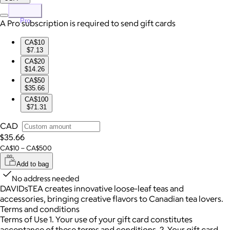
Pro
A Pro subscription is required to send gift cards
CA$10
$7.13
CA$20
$14.26
CA$50
$35.66
CA$100
$71.31
CAD
$35.66
CA$10 – CA$500
Add to bag
No address needed
DAVIDsTEA creates innovative loose-leaf teas and
accessories, bringing creative flavors to Canadian tea lovers.
Terms and conditions
Terms of Use 1. Your use of your gift card constitutes
acceptance of these terms and conditions. 2. Your gift card