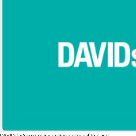
DAVIDsTEA creates innovative loose-leaf teas and