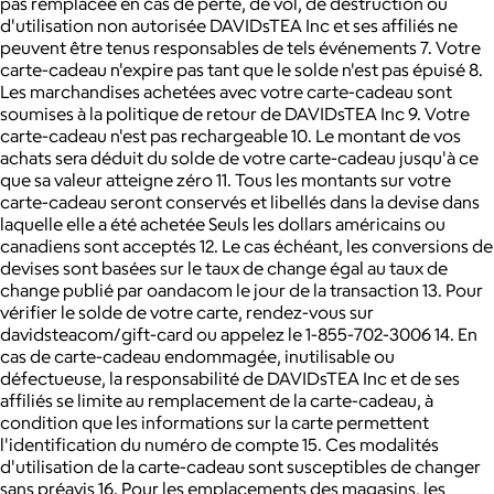
pas remplacée en cas de perte, de vol, de destruction ou
d'utilisation non autorisée DAVIDsTEA Inc et ses affiliés ne
peuvent être tenus responsables de tels événements 7. Votre
carte-cadeau n'expire pas tant que le solde n'est pas épuisé 8.
Les marchandises achetées avec votre carte-cadeau sont
soumises à la politique de retour de DAVIDsTEA Inc 9. Votre
carte-cadeau n'est pas rechargeable 10. Le montant de vos
achats sera déduit du solde de votre carte-cadeau jusqu'à ce
que sa valeur atteigne zéro 11. Tous les montants sur votre
carte-cadeau seront conservés et libellés dans la devise dans
laquelle elle a été achetée Seuls les dollars américains ou
canadiens sont acceptés 12. Le cas échéant, les conversions de
devises sont basées sur le taux de change égal au taux de
change publié par oandacom le jour de la transaction 13. Pour
vérifier le solde de votre carte, rendez-vous sur
davidsteacom/gift-card ou appelez le 1-855-702-3006 14. En
cas de carte-cadeau endommagée, inutilisable ou
défectueuse, la responsabilité de DAVIDsTEA Inc et de ses
affiliés se limite au remplacement de la carte-cadeau, à
condition que les informations sur la carte permettent
l'identification du numéro de compte 15. Ces modalités
d'utilisation de la carte-cadeau sont susceptibles de changer
sans préavis 16. Pour les emplacements des magasins, les