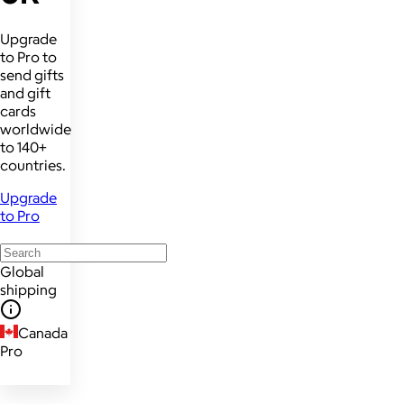
Upgrade
to Pro to
send gifts
and gift
cards
worldwide
to 140+
countries.
Upgrade
to Pro
Global
shipping
Canada
Pro