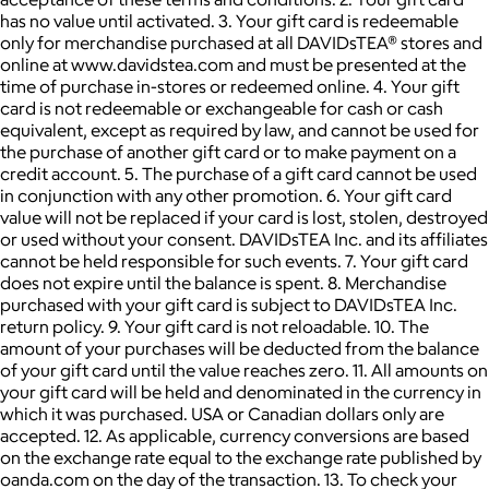
has no value until activated. 3. Your gift card is redeemable
only for merchandise purchased at all DAVIDsTEA® stores and
online at www.davidstea.com and must be presented at the
time of purchase in-stores or redeemed online. 4. Your gift
card is not redeemable or exchangeable for cash or cash
equivalent, except as required by law, and cannot be used for
the purchase of another gift card or to make payment on a
credit account. 5. The purchase of a gift card cannot be used
in conjunction with any other promotion. 6. Your gift card
value will not be replaced if your card is lost, stolen, destroyed
or used without your consent. DAVIDsTEA Inc. and its affiliates
cannot be held responsible for such events. 7. Your gift card
does not expire until the balance is spent. 8. Merchandise
purchased with your gift card is subject to DAVIDsTEA Inc.
return policy. 9. Your gift card is not reloadable. 10. The
amount of your purchases will be deducted from the balance
of your gift card until the value reaches zero. 11. All amounts on
your gift card will be held and denominated in the currency in
which it was purchased. USA or Canadian dollars only are
accepted. 12. As applicable, currency conversions are based
on the exchange rate equal to the exchange rate published by
oanda.com on the day of the transaction. 13. To check your