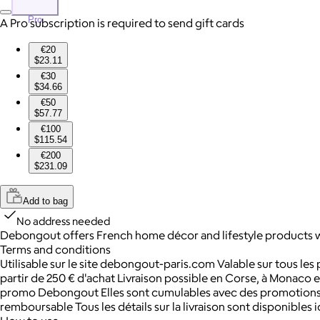
Pro
A Pro subscription is required to send gift cards
€20
$23.11
€30
$34.66
€50
$57.77
€100
$115.54
€200
$231.09
Add to bag
No address needed
Debongout offers French home décor and lifestyle products wit
Terms and conditions
Utilisable sur le site debongout-paris.com Valable sur tous les p
partir de 250 € d'achat Livraison possible en Corse, à Monaco
promo Debongout Elles sont cumulables avec des promotions d
remboursable Tous les détails sur la livraison sont disponibles