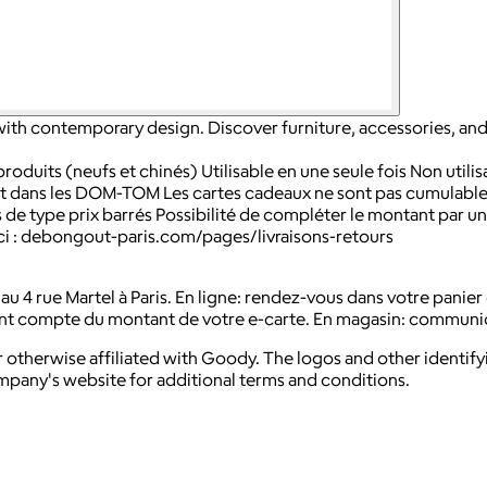
h contemporary design. Discover furniture, accessories, and un
roduits (neufs et chinés) Utilisable en une seule fois Non utilisa
 et dans les DOM-TOM Les cartes cadeaux ne sont pas cumulables
e type prix barrés Possibilité de compléter le montant par 
 ici : debongout-paris.com/pages/livraisons-retours
 4 rue Martel à Paris. En ligne: rendez-vous dans votre panie
tenant compte du montant de votre e-carte. En magasin: communi
 otherwise affiliated with Goody. The logos and other identif
ompany's website for additional terms and conditions.