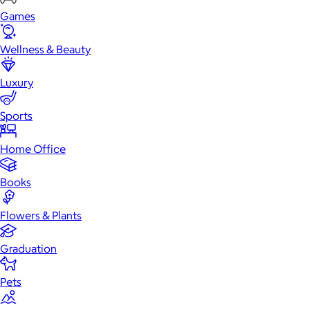
Games
Wellness & Beauty
Luxury
Sports
Home Office
Books
Flowers & Plants
Graduation
Pets