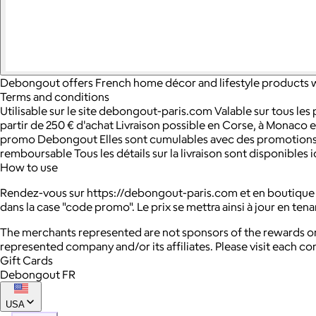
Debongout offers French home décor and lifestyle products wit
Terms and conditions
Utilisable sur le site debongout-paris.com Valable sur tous les p
partir de 250 € d'achat Livraison possible en Corse, à Monaco
promo Debongout Elles sont cumulables avec des promotions d
remboursable Tous les détails sur la livraison sont disponibles
How to use
Rendez-vous sur https://debongout-paris.com et en boutique au
dans la case "code promo". Le prix se mettra ainsi à jour en 
The merchants represented are not sponsors of the rewards or
represented company and/or its affiliates. Please visit each c
Gift Cards
Debongout FR
USA