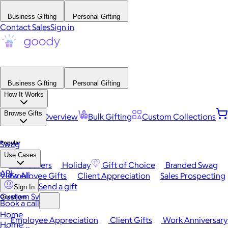
Business Gifting
Personal Gifting
Contact Sales
Sign in
Business Gifting
Personal Gifting
How It Works
Browse Gifts
Platform Overview
Bulk Gifting
Custom Collections
Popular
Swag
Use Cases
Best Sellers
Holiday
Gift of Choice
Branded Swag
API
View All
Employee Gifts
Client Appreciation
Sales Prospecting
Send a gift
Sign In
Custom Swag
Occasions
Book a call
Home
Employee Appreciation
Client Gifts
Work Anniversary
Home