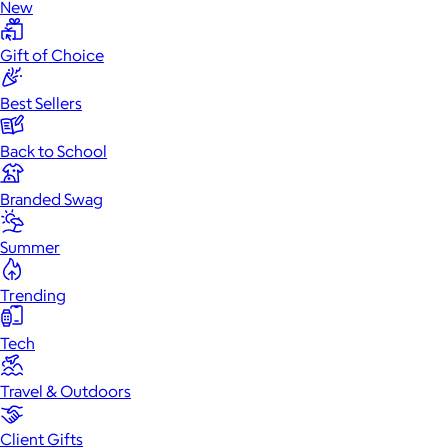
New
Gift of Choice
Best Sellers
Back to School
Branded Swag
Summer
Trending
Tech
Travel & Outdoors
Client Gifts