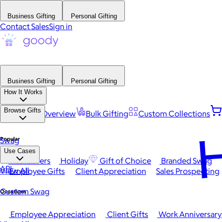
Business Gifting
Personal Gifting
Contact Sales
Sign in
Business Gifting
Personal Gifting
How It Works
Browse Gifts
Platform Overview
Bulk Gifting
Custom Collections
H
Popular
Swag
Use Cases
Best Sellers
Holiday
Gift of Choice
Branded Swag
API
View All
Employee Gifts
Client Appreciation
Sales Prospecting
Custom Swag
Occasions
Employee Appreciation
Client Gifts
Work Anniversary