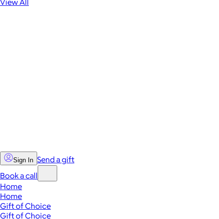
View All
Send a gift
Sign In
Book a call
Home
Home
Gift of Choice
Gift of Choice