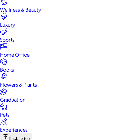
Wellness & Beauty
Luxury
Sports
Home Office
Books
Flowers & Plants
Graduation
Pets
Experiences
Back to top