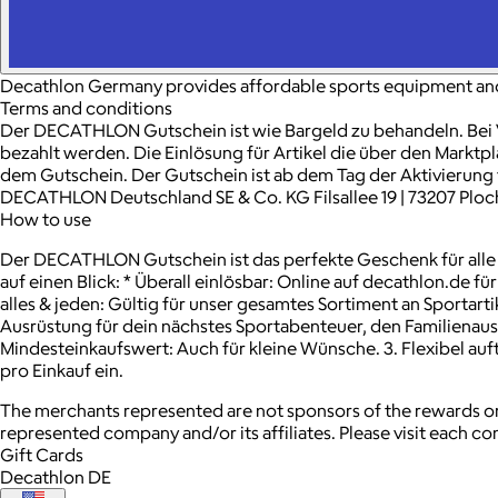
Decathlon Germany provides affordable sports equipment and a
Terms and conditions
Der DECATHLON Gutschein ist wie Bargeld zu behandeln. Bei V
bezahlt werden. Die Einlösung für Artikel die über den Marktp
dem Gutschein. Der Gutschein ist ab dem Tag der Aktivierung 
DECATHLON Deutschland SE & Co. KG Filsallee 19 | 73207 Ploc
How to use
Der DECATHLON Gutschein ist das perfekte Geschenk für alle Sp
auf einen Blick: * Überall einlösbar: Online auf decathlon.de 
alles & jeden: Gültig für unser gesamtes Sortiment an Sportar
Ausrüstung für dein nächstes Sportabenteuer, den Familienausfl
Mindesteinkaufswert: Auch für kleine Wünsche. 3. Flexibel auf
pro Einkauf ein.
The merchants represented are not sponsors of the rewards or
represented company and/or its affiliates. Please visit each c
Gift Cards
Decathlon DE