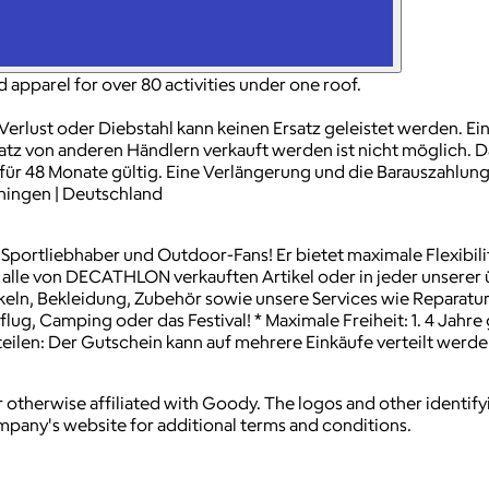
pparel for over 80 activities under one roof.
erlust oder Diebstahl kann keinen Ersatz geleistet werden. E
latz von anderen Händlern verkauft werden ist nicht möglich. 
für 48 Monate gültig. Eine Verlängerung und die Barauszahlung
hingen | Deutschland
ortliebhaber und Outdoor-Fans! Er bietet maximale Flexibilitä
für alle von DECATHLON verkauften Artikel oder in jeder unserer
tikeln, Bekleidung, Zubehör sowie unsere Services wie Reparat
ug, Camping oder das Festival! * Maximale Freiheit: 1. 4 Jahre 
teilen: Der Gutschein kann auf mehrere Einkäufe verteilt werde
 otherwise affiliated with Goody. The logos and other identif
ompany's website for additional terms and conditions.