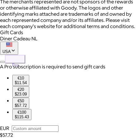
The merchants represented are not sponsors of the rewards
or otherwise affiliated with Goody. The logos and other
identifying marks attached are trademarks of and owned by
each represented company and/or its affiliates. Please visit
each company's website for additional terms and conditions.
Gift Cards
Diner Cadeau NL
USA
Pro
A Pro subscription is required to send gift cards
€10
$11.54
€20
$23.09
€50
$57.72
€100
$115.43
EUR
$57.72