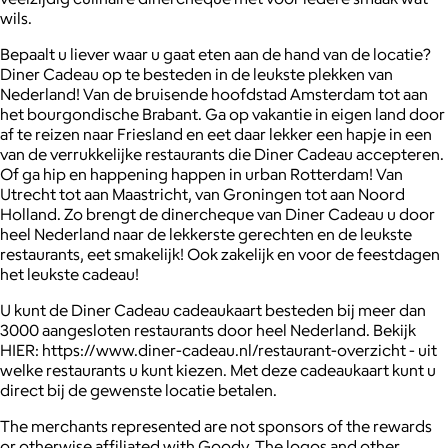
wils.
Bepaalt u liever waar u gaat eten aan de hand van de locatie?
Diner Cadeau op te besteden in de leukste plekken van
Nederland! Van de bruisende hoofdstad Amsterdam tot aan
het bourgondische Brabant. Ga op vakantie in eigen land door
af te reizen naar Friesland en eet daar lekker een hapje in een
van de verrukkelijke restaurants die Diner Cadeau accepteren.
Of ga hip en happening happen in urban Rotterdam! Van
Utrecht tot aan Maastricht, van Groningen tot aan Noord
Holland. Zo brengt de dinercheque van Diner Cadeau u door
heel Nederland naar de lekkerste gerechten en de leukste
restaurants, eet smakelijk! Ook zakelijk en voor de feestdagen
het leukste cadeau!
U kunt de Diner Cadeau cadeaukaart besteden bij meer dan
3000 aangesloten restaurants door heel Nederland. Bekijk
HIER: https://www.diner-cadeau.nl/restaurant-overzicht - uit
welke restaurants u kunt kiezen. Met deze cadeaukaart kunt u
direct bij de gewenste locatie betalen.
The merchants represented are not sponsors of the rewards
or otherwise affiliated with Goody. The logos and other