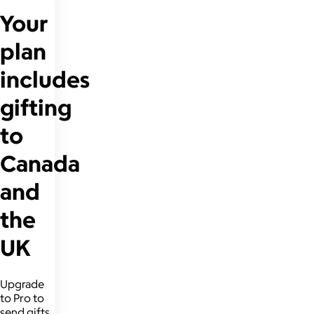
Your
plan
includes
gifting
to
Canada
and
the
UK
Upgrade
to Pro to
send gifts