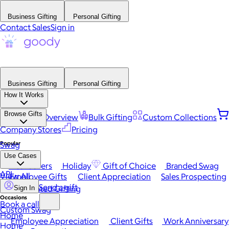
Business Gifting
Personal Gifting
Contact Sales
Sign in
Business Gifting
Personal Gifting
How It Works
Browse Gifts
Platform Overview
Bulk Gifting
Custom Collections
Company Stores
Pricing
Popular
Swag
Use Cases
Best Sellers
Holiday
Gift of Choice
Branded Swag
API
View All
Employee Gifts
Client Appreciation
Sales Prospecting
Send a gift
Automated Gifting
Sign In
Occasions
Book a call
Custom Swag
Home
Employee Appreciation
Client Gifts
Work Anniversary
Home