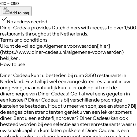
€10 – €150
Add to bag
No address needed
Diner Cadeau provides Dutch diners with access to over 1,500
restaurants throughout the Netherlands.
Terms and conditions
U kunt de volledige Algemene voorwaarden[ hier]
(https://www.diner-cadeau.nl/algemene-voorwaarden)
bekijken.
How to use
Diner Cadeau kunt u besteden bij ruim 3250 restaurants in
Nederland. Er zit altijd wel een aangesloten restaurant in uw
omgeving, maar natuurlijk kunt u er ook op uit met de
dinercheque van Diner Cadeau! Ooit al wel eens gegeten in
een kasteel? Diner Cadeau is bij verschillende prachtige
kastelen te besteden. Houdt u meer van zon, zee en strand? Bij
de aangesloten strandtenten geniet u van een lekker zomers
diner. Bent u een echte fijnproever? Diner Cadeau kan ook
besteed worden bij een selectie aan sterrenrestaurants waar u
uw smaakpapillen kunt laten prikkelen! Diner Cadeau is een
veelzijdig culinaire dinercheque met voor iedere smaak wat