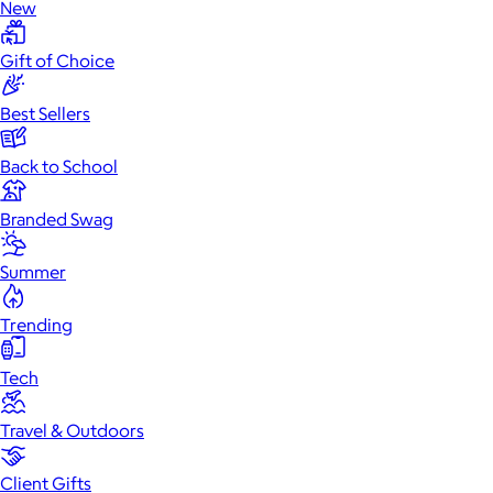
New
Gift of Choice
Best Sellers
Back to School
Branded Swag
Summer
Trending
Tech
Travel & Outdoors
Client Gifts