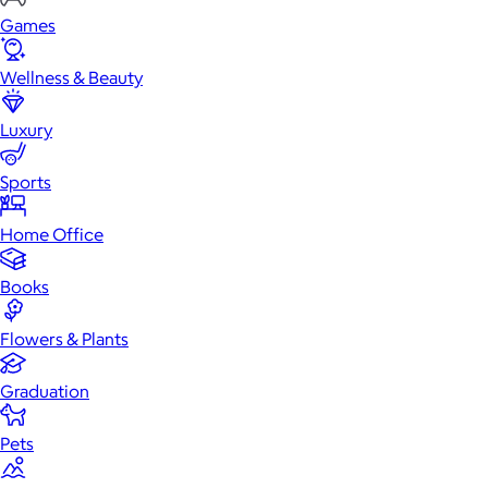
Games
Wellness & Beauty
Luxury
Sports
Home Office
Books
Flowers & Plants
Graduation
Pets