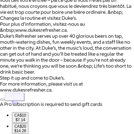
habitué, nous croyons que vous le deviendrez très bientôt. La
vie est trop courte pour boire une bière ordinaire. &nbsp;
Changez la routine et visitez Duke’s.
Pour plus d’information, visitez-nous au
&nbsp;www.dukesrefresher.ca.
Duke’s Refresher serves up over 40 glorious beers on tap,
mouth-watering dishes, fun weekly events, and a staff like no
other in the city. At Duke’s, the music’s loud, the conversation
can get out of hand and you’ll be treated like a regular the
minute you walk in the door – because if you’re not already
one, we’re thinking you will be soon.&nbsp; Life’s too short to
drink basic beer.
Step it up and come to Duke’s.
For more information, please visit us at
www.dukesrefresher.ca.
Pro
A Pro subscription is required to send gift cards
CA$10
$7.14
CA$20
$14.28