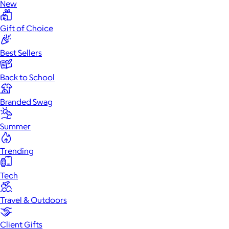
New
Gift of Choice
Best Sellers
Back to School
Branded Swag
Summer
Trending
Tech
Travel & Outdoors
Client Gifts