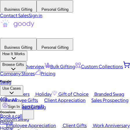
Business Gifting
Personal Gifting
Contact Sales
Sign in
Business Gifting
Personal Gifting
How It Works
Browse Gifts
Platform Overview
Bulk Gifting
Custom Collections
Company Stores
Pricing
Popular
Swag
Use Cases
Best Sellers
Holiday
Gift of Choice
Branded Swag
API
View All
Employee Gifts
Client Appreciation
Sales Prospecting
Send a gift
Automated Gifting
Sign In
Occasions
Book a call
Custom Swag
Home
Employee Appreciation
Client Gifts
Work Anniversary
Home