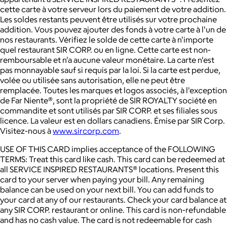
cette carte à votre serveur lors du paiement de votre addition.
Les soldes restants peuvent être utilisés sur votre prochaine
addition. Vous pouvez ajouter des fonds à votre carte à l'un de
nos restaurants. Vérifiez le solde de cette carte à n'importe
quel restaurant SIR CORP. ou en ligne. Cette carte est non-
remboursable et n'a aucune valeur monétaire. La carte n'est
pas monnayable sauf si requis par la loi. Si la carte est perdue,
volée ou utilisée sans autorisation, elle ne peut être
remplacée. Toutes les marques et logos associés, à l'exception
de Far Niente®, sont la propriété de SIR ROYALTY société en
commandite et sont utilisés par SIR CORP. et ses filiales sous
licence. La valeur est en dollars canadiens. Émise par SIR Corp.
Visitez-nous à
www.sircorp.com
.
USE OF THIS CARD implies acceptance of the FOLLOWING
TERMS: Treat this card like cash. This card can be redeemed at
all SERVICE INSPIRED RESTAURANTS® locations. Present this
card to your server when paying your bill. Any remaining
balance can be used on your next bill. You can add funds to
your card at any of our restaurants. Check your card balance at
any SIR CORP. restaurant or online. This card is non-refundable
and has no cash value. The card is not redeemable for cash