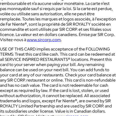
remboursable et n'a aucune valeur monétaire. La carte n'est
pas monnayable sauf si requis par la loi. Si la carte est perdue,
volée ou utilisée sans autorisation, elle ne peut être
remplacée. Toutes les marques et logos associés, à l'exception
de Far Niente®, sont la propriété de SIR ROYALTY société en
commandite et sont utilisés par SIR CORP. et ses filiales sous
licence. La valeur est en dollars canadiens. Émise par SIR Corp.
Visitez-nous à
www.sircorp.com
.
USE OF THIS CARD implies acceptance of the FOLLOWING
TERMS: Treat this card like cash. This card can be redeemed at
all SERVICE INSPIRED RESTAURANTS® locations. Present this
card to your server when paying your bill. Any remaining
balance can be used on your next bill. You can add funds to
your card at any of our restaurants. Check your card balance at
any SIR CORP. restaurant or online. This card is non-refundable
and has no cash value. The card is not redeemable for cash
except as required by law. If the card is lost, stolen, or used
without authorization, it cannot be replaced. All associated
trademarks and logos, except Far Niente®, are owned by SIR
ROYALTY Limited Partnership and are used by SIR CORP. and
its subsidiaries under license. Value is in Canadian dollars.