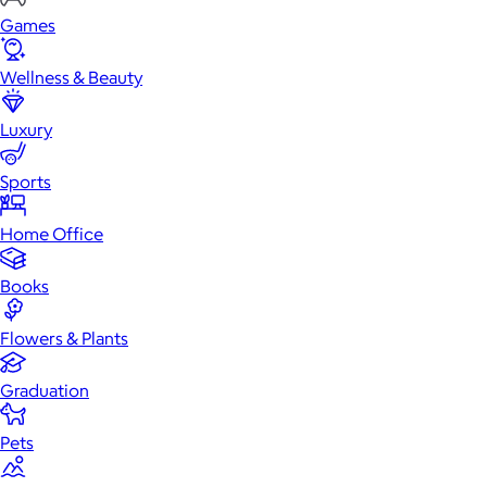
Games
Wellness & Beauty
Luxury
Sports
Home Office
Books
Flowers & Plants
Graduation
Pets