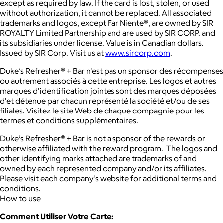
except as required by law. If the card is lost, stolen, or used
without authorization, it cannot be replaced. All associated
trademarks and logos, except Far Niente®, are owned by SIR
ROYALTY Limited Partnership and are used by SIR CORP. and
its subsidiaries under license. Value is in Canadian dollars.
Issued by SIR Corp. Visit us at
www.sircorp.com
.
Duke’s Refresher® + Bar n'est pas un sponsor des récompenses
ou autrement associés à cette entreprise. Les logos et autres
marques d'identification jointes sont des marques déposées
d'et détenue par chacun représenté la société et/ou de ses
filiales. Visitez le site Web de chaque compagnie pour les
termes et conditions supplémentaires.
Duke’s Refresher® + Bar is not a sponsor of the rewards or
otherwise affiliated with the reward program. The logos and
other identifying marks attached are trademarks of and
owned by each represented company and/or its affiliates.
Please visit each company's website for additional terms and
conditions.
How to use
Comment Utiliser Votre Carte: