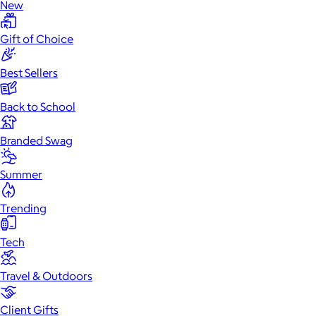
New
Gift of Choice
Best Sellers
Back to School
Branded Swag
Summer
Trending
Tech
Travel & Outdoors
Client Gifts