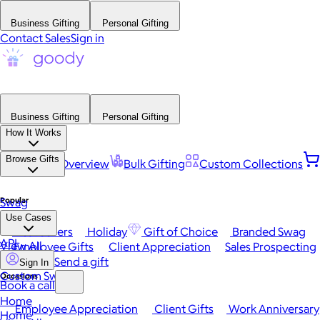
Business Gifting
Personal Gifting
Contact Sales
Sign in
Business Gifting
Personal Gifting
How It Works
Browse Gifts
Platform Overview
Bulk Gifting
Custom Collections
Popular
Swag
Use Cases
Best Sellers
Holiday
Gift of Choice
Branded Swag
API
View All
Employee Gifts
Client Appreciation
Sales Prospecting
Send a gift
Sign In
Custom Swag
Occasions
Book a call
Home
Employee Appreciation
Client Gifts
Work Anniversary
Home