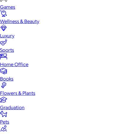
Games
Wellness & Beauty
Luxury
Sports
Home Office
Books
Flowers & Plants
Graduation
Pets